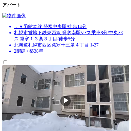
アパート
ＪＲ函館本線 発寒中央駅/徒歩14分
札幌市営地下鉄東西線 発寒南駅/バス乗車8分/中央バ
ス 発寒１３条３丁目/徒歩5分
北海道札幌市西区発寒十三条４丁目 1-27
2階建 / 築38年