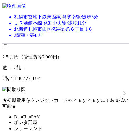
札幌市営地下鉄東西線 発寒南駅/徒歩5分
ＪＲ函館本線 発寒中央駅/徒歩11分
北海道札幌市西区発寒五条６丁目 1-6
2階建 / 築43年
2.5
万円
（管理費等2,000円）
敷 － / 礼 －
2階 / 1DK / 27.03㎡
★初期費用をクレジットカードやＰａｙＰａｙにてお支払い
可能★
BunChinPAY
ポンタ部屋
フリーレント