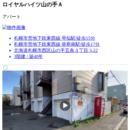
ロイヤルハイツ山の手Ａ
アパート
札幌市営地下鉄東西線 琴似駅/徒歩15分
札幌市営地下鉄東西線 発寒南駅/徒歩17分
北海道札幌市西区山の手五条３丁目 3-22
3階建 / 築40年