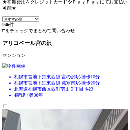
★初期費用をクレジットカードやＰａｙＰａｙにてお支払い
可能★
946
件
□をチェックでまとめて問い合わせ
アリコベール宮の沢
マンション
札幌市営地下鉄東西線 宮の沢駅/徒歩10分
札幌市営地下鉄東西線 発寒南駅/徒歩20分
北海道札幌市西区西町南１９丁目 4-23
4階建 / 築38年