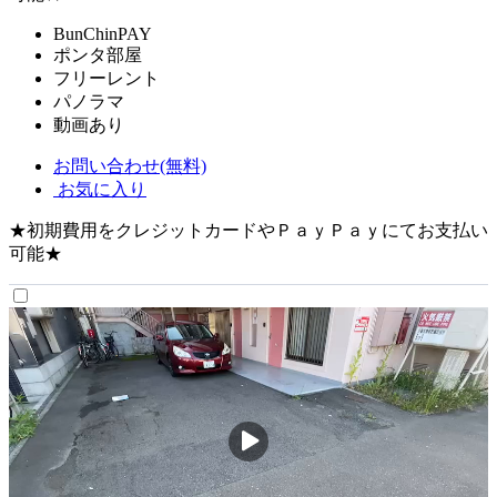
BunChinPAY
ポンタ部屋
フリーレント
パノラマ
動画あり
お問い合わせ(無料)
お気に入り
★初期費用をクレジットカードやＰａｙＰａｙにてお支払い
可能★