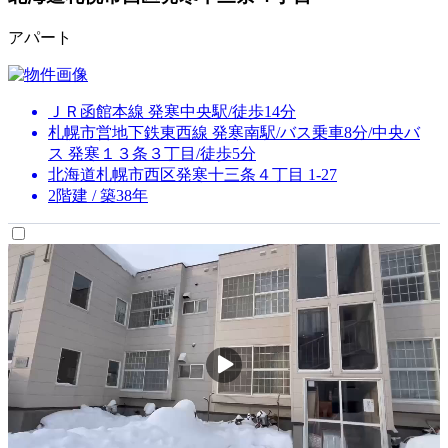
アパート
ＪＲ函館本線 発寒中央駅/徒歩14分
札幌市営地下鉄東西線 発寒南駅/バス乗車8分/中央バ
ス 発寒１３条３丁目/徒歩5分
北海道札幌市西区発寒十三条４丁目 1-27
2階建 / 築38年