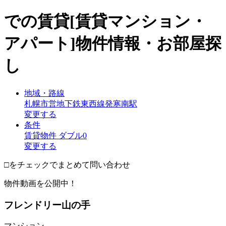
での賃貸[賃貸マンション・
アパート]物件情報・お部屋探
し
地域・路線
札幌市営地下鉄東西線発寒南駅
変更する
条件
賃貸物件 ダブル0
変更する
□をチェックでまとめて問い合わせ
物件動画を公開中！
フレンドリー山の手
マンション