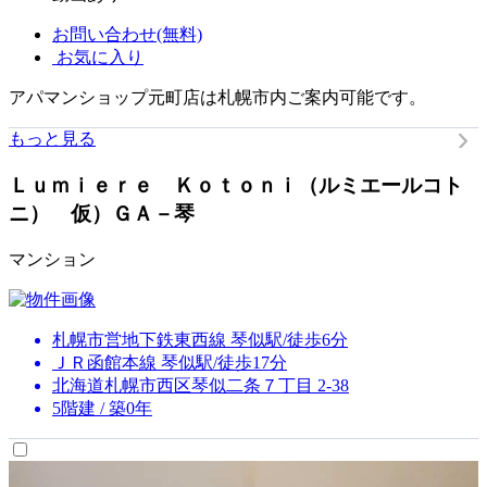
お問い合わせ(無料)
お気に入り
アパマンショップ元町店は札幌市内ご案内可能です。
もっと見る
Ｌｕｍｉｅｒｅ Ｋｏｔｏｎｉ（ルミエールコト
ニ） 仮）ＧＡ－琴
マンション
札幌市営地下鉄東西線 琴似駅/徒歩6分
ＪＲ函館本線 琴似駅/徒歩17分
北海道札幌市西区琴似二条７丁目 2-38
5階建 / 築0年