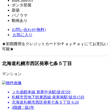
BunChinPAY
ポンタ部屋
新築
パノラマ
動画あり
お問い合わせ(無料)
お気に入り
★初期費用をクレジットカードやＰａｙＰａｙにてお支払い
可能★
北海道札幌市西区発寒七条５丁目
マンション
ＪＲ函館本線 発寒中央駅/徒歩5分
札幌市営地下鉄東西線 発寒南駅/徒歩15分
北海道札幌市西区発寒七条５丁目 6-20
4階建 / 築2年