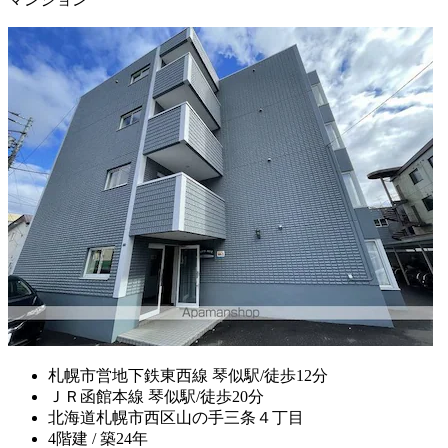
札幌市営地下鉄東西線 琴似駅/徒歩12分
ＪＲ函館本線 琴似駅/徒歩20分
北海道札幌市西区山の手三条４丁目
4階建 / 築24年