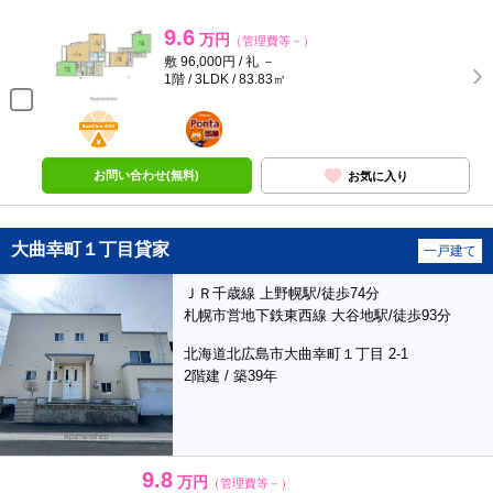
9.6
万円
（管理費等－）
敷 96,000円 / 礼 －
1階 / 3LDK / 83.83㎡
BunChinPAY
ポンタ
部屋
お問い合わせ(無料)
お気に入り
大曲幸町１丁目貸家
一戸建て
ＪＲ千歳線 上野幌駅/徒歩74分
札幌市営地下鉄東西線 大谷地駅/徒歩93分
北海道北広島市大曲幸町１丁目 2-1
2階建 / 築39年
9.8
万円
（管理費等－）