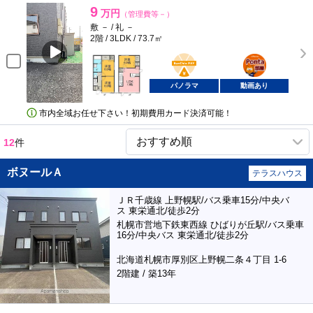
9
万円
（管理費等－）
敷 － / 礼 －
2階 / 3LDK / 73.7㎡
BunChinPAY
ポンタ
部屋
パノラマ
動画あり
市内全域お任せ下さい！初期費用カード決済可能！
12
件
ボヌールＡ
テラスハウス
ＪＲ千歳線 上野幌駅/バス乗車15分/中央バ
ス 東栄通北/徒歩2分
札幌市営地下鉄東西線 ひばりが丘駅/バス乗車
16分/中央バス 東栄通北/徒歩2分
北海道札幌市厚別区上野幌二条４丁目 1-6
2階建 / 築13年