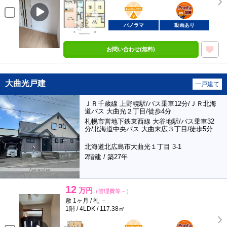
BunChinPAY
ポンタ
部屋
パノラマ
動画あり
お問い合わせ(無料)
大曲光戸建
一戸建て
ＪＲ千歳線 上野幌駅/バス乗車12分/ＪＲ北海
道バス 大曲光２丁目/徒歩4分
札幌市営地下鉄東西線 大谷地駅/バス乗車32
分/北海道中央バス 大曲末広３丁目/徒歩5分
北海道北広島市大曲光１丁目 3-1
2階建 / 築27年
12
万円
（管理費等－）
敷 1ヶ月 / 礼 －
1階 / 4LDK / 117.38㎡
BunChinPAY
ポンタ