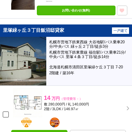
お問い合わせ(無料)
里塚緑ヶ丘３丁目飯沼邸貸家
一戸建て
札幌市営地下鉄東西線 大谷地駅/バス乗車20
分/中央バス 緑ヶ丘２丁目/徒歩3分
札幌市営地下鉄東豊線 福住駅/バス乗車21分/
中央バス 里塚４条３丁目/徒歩14分
北海道札幌市清田区里塚緑ケ丘３丁目 7-20
2階建 / 築16年
14
万円
（管理費等－）
敷 280,000円 / 礼 140,000円
2階 / 3LDK / 146.97㎡
BunChinPAY
ポンタ
部屋