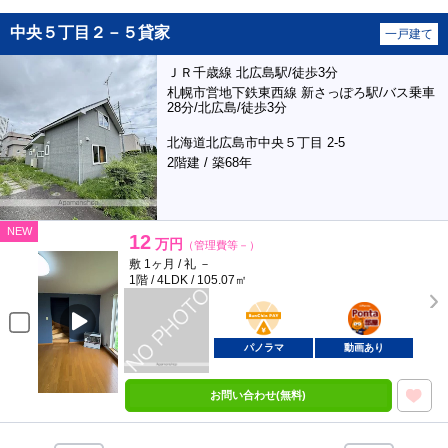
中央５丁目２－５貸家
一戸建て
ＪＲ千歳線 北広島駅/徒歩3分
札幌市営地下鉄東西線 新さっぽろ駅/バス乗車
28分/北広島/徒歩3分
北海道北広島市中央５丁目 2-5
2階建 / 築68年
NEW
12
万円
（管理費等－）
敷 1ヶ月 / 礼 －
1階 / 4LDK / 105.07㎡
BunChinPAY
ポンタ
部屋
パノラマ
動画あり
お問い合わせ(無料)