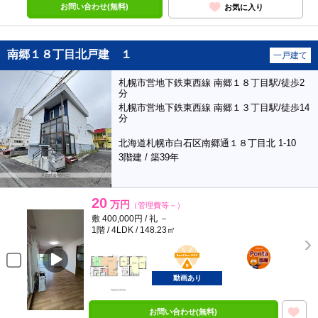
お問い合わせ(無料)
お気に入り
南郷１８丁目北戸建 １
一戸建て
札幌市営地下鉄東西線 南郷１８丁目駅/徒歩2
分
札幌市営地下鉄東西線 南郷１３丁目駅/徒歩14
分
北海道札幌市白石区南郷通１８丁目北 1-10
3階建 / 築39年
20
万円
（管理費等－）
敷 400,000円 / 礼 －
1階 / 4LDK / 148.23㎡
BunChinPAY
ポンタ
部屋
動画あり
お問い合わせ(無料)