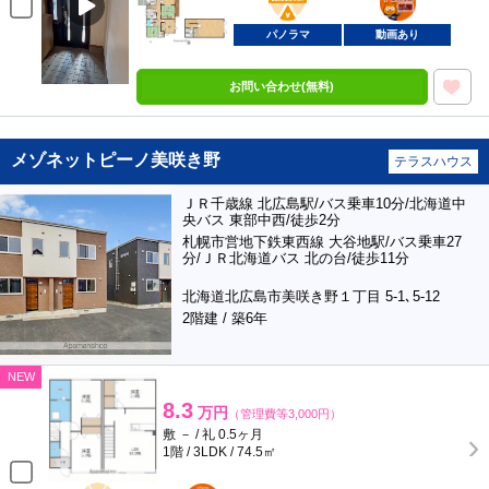
部屋
パノラマ
動画あり
お問い合わせ(無料)
メゾネットピーノ美咲き野
テラスハウス
ＪＲ千歳線 北広島駅/バス乗車10分/北海道中
央バス 東部中西/徒歩2分
札幌市営地下鉄東西線 大谷地駅/バス乗車27
分/ＪＲ北海道バス 北の台/徒歩11分
北海道北広島市美咲き野１丁目 5-1､5-12
2階建 / 築6年
NEW
8.3
万円
（管理費等3,000円）
敷 － / 礼 0.5ヶ月
1階 / 3LDK / 74.5㎡
BunChinPAY
ポンタ