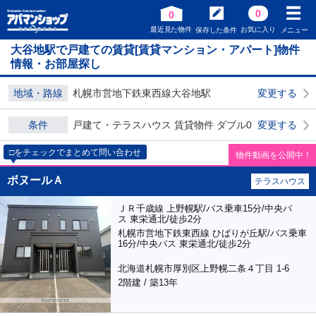
0
0
最近見た物件
お気に入り
保存した条件
メニュー
大谷地駅で戸建ての賃貸[賃貸マンション・アパート]物件
情報・お部屋探し
地域・路線
札幌市営地下鉄東西線大谷地駅
変更する
条件
戸建て・テラスハウス 賃貸物件 ダブル0
変更する
□をチェックでまとめて問い合わせ
物件動画を公開中！
ボヌールＡ
テラスハウス
ＪＲ千歳線 上野幌駅/バス乗車15分/中央バ
ス 東栄通北/徒歩2分
札幌市営地下鉄東西線 ひばりが丘駅/バス乗車
16分/中央バス 東栄通北/徒歩2分
北海道札幌市厚別区上野幌二条４丁目 1-6
2階建 / 築13年