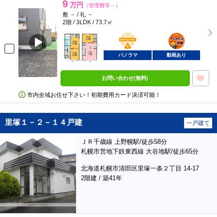
9
万円
（管理費等－）
敷 － / 礼 －
2階 / 3LDK / 73.7㎡
BunChinPAY
ポンタ
部屋
パノラマ
動画あり
お問い合わせ(無料)
市内全域お任せ下さい！初期費用カード決済可能！
里塚１－２－１４戸建
一戸建て
ＪＲ千歳線 上野幌駅/徒歩58分
札幌市営地下鉄東西線 大谷地駅/徒歩65分
北海道札幌市清田区里塚一条２丁目 14-17
2階建 / 築41年