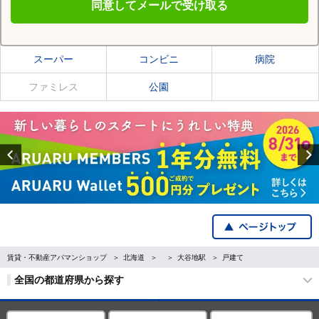
同意してメールで受け取る
大谷地駅の施設一覧
スーパー
コンビニ
病院
ファミレス
公園
Previous
賃貸・不動産アパマンショップ
北海道
大谷地駅
戸建て
全国の都道府県から探す
企業・IR情報
サイトポリシー