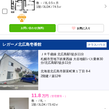
敷 － / 礼 0.5ヶ月
1階 / 3LDK / 74.5㎡
BunChinPAY
お問い合わせ(無料)
お気に入り
レガーメ北広島壱番館
テラスハウス
ＪＲ千歳線 北広島駅/徒歩11分
札幌市営地下鉄東西線 大谷地駅/バス乗車30
分/北広島駅/徒歩11分
北海道北広島市新富町東１丁目 8-4
2階建 / 築12年
11.8
万円
（管理費等－）
敷 － / 礼 －
1階 / 3LDK / 73.42㎡