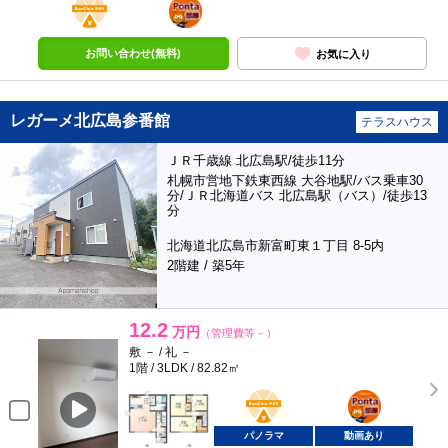
部屋
お問い合わせ(無料)
お気に入り
レガーメ北広島参番館
テラスハウス
ＪＲ千歳線 北広島駅/徒歩11分
札幌市営地下鉄東西線 大谷地駅/バス乗車30
分/ＪＲ北海道バス 北広島駅（バス）/徒歩13
分
北海道北広島市新富町東１丁目 8-5内
2階建 / 築5年
12.2
万円
（管理費等－）
敷 － / 礼 －
1階 / 3LDK / 82.82㎡
BunChinPAY
ポンタ
部屋
パノラマ
動画あり