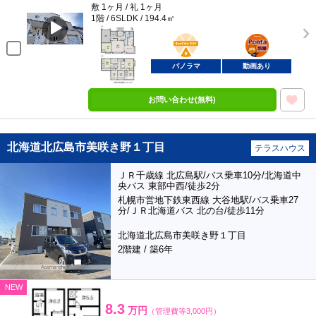
敷 1ヶ月 / 礼 1ヶ月
1階 / 6SLDK / 194.4㎡
BunChinPAY
ポンタ
部屋
パノラマ
動画あり
お問い合わせ(無料)
北海道北広島市美咲き野１丁目
テラスハウス
ＪＲ千歳線 北広島駅/バス乗車10分/北海道中
央バス 東部中西/徒歩2分
札幌市営地下鉄東西線 大谷地駅/バス乗車27
分/ＪＲ北海道バス 北の台/徒歩11分
北海道北広島市美咲き野１丁目
2階建 / 築6年
NEW
8.3
万円
（管理費等3,000円）