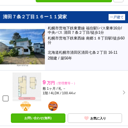
清田７条２丁目１６ー１１貸家
一戸建て
札幌市営地下鉄東豊線 福住駅/バス乗車16分/
中央バス 清田７条２丁目/徒歩1分
札幌市営地下鉄東西線 南郷１８丁目駅/徒歩60
分
北海道札幌市清田区清田七条２丁目 16-11
2階建 / 築56年
9
万円
（管理費等－）
敷 1ヶ月 / 礼 －
1階 / 4LDK / 100.44㎡
BunChinPAY
ポンタ
部屋
お問い合わせ(無料)
お気に入り