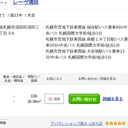
レーヴ清田
パート
建て
/
築21年
/
木造
道札幌市清田区清田三
札幌市営地下鉄東豊線 福住駅/バス乗車8分/中
目 3-6
央バス 札幌国際大学前/徒歩1分
札幌市営地下鉄東西線 南郷１８丁目駅/バス乗
車10分/中央バス 札幌国際大学前/徒歩1分
札幌市営地下鉄東西線 大谷地駅/バス乗車13
分/中央バス 札幌国際大学前/徒歩1分
敷金・保証金／
間取り／
お気に入り
お問い合わせ／詳細を見る
礼金・権利金
面積
－
1DK
詳細を見る
お問い合わせ
追加
－
28.08m²
満載
アパマンショップ新さっぽろ店