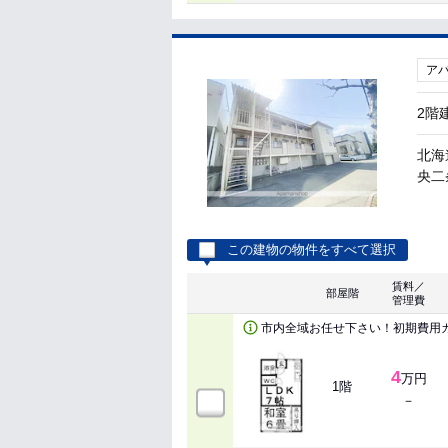
ア
2階
北海
央二
この建物の物件をすべて選択
賃料／
部屋階
管理費
市内全域お任せ下さい！初期費用
4
万円
1階
－