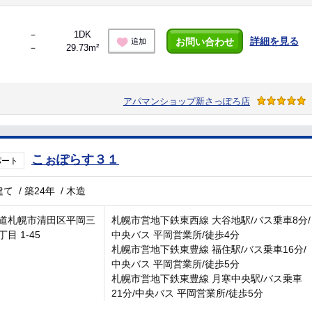
－
1DK
詳細を見る
お問い合わせ
追加
－
29.73m²
アパマンショップ新さっぽろ店
こぉぽらす３１
パート
建て
/
築24年
/
木造
道札幌市清田区平岡三
札幌市営地下鉄東西線 大谷地駅/バス乗車8分/
目 1-45
中央バス 平岡営業所/徒歩4分
札幌市営地下鉄東豊線 福住駅/バス乗車16分/
中央バス 平岡営業所/徒歩5分
札幌市営地下鉄東豊線 月寒中央駅/バス乗車
21分/中央バス 平岡営業所/徒歩5分