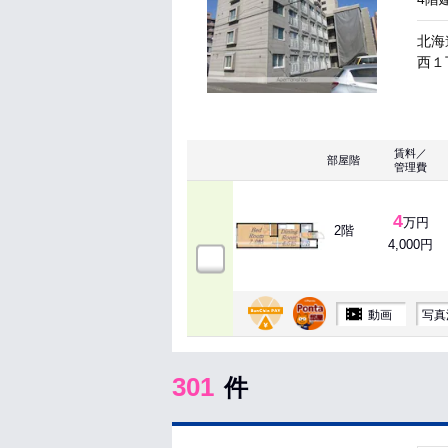
北海
西１丁
賃料／
部屋階
管理費
4
万円
2階
4,000円
動画
写真
301
件