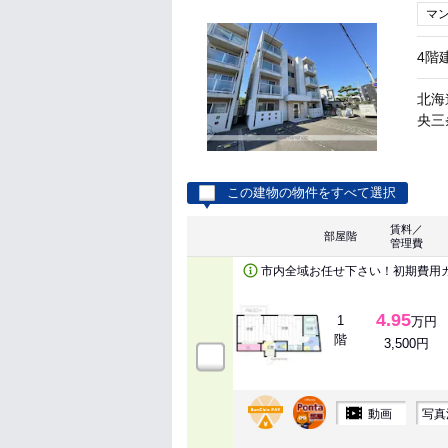
マ
4階
北海
央三
この建物の物件をすべて選択
賃料／
部屋階
管理費
市内全域お任せ下さい！初期費用
4.95
1
万円
階
3,500円
動画
写真