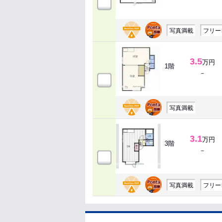
写真満載
フリー
3.5
万円
1階
－
写真満載
3.1
万円
3階
－
写真満載
フリー