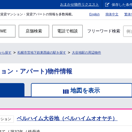
おまかせ物件リクエスト
保存した条
。賃貸マンション・賃貸アパートの情報を多数掲載。
English
簡体中文
繁体
OME
店舗検索
電話で相談
フリーワード検索
から探す
札幌市営地下鉄東西線の駅を探す
大谷地駅の周辺物件
ション・アパート)物件情報
地図を表示
ベルハイム大谷地（ベルハイムオオヤチ）
ンション
建て
/
築37年
/
鉄骨造