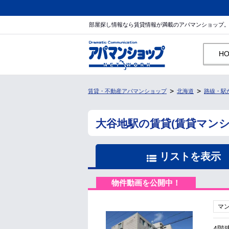
部屋探し情報なら賃貸情報が満載のアパマンショップ
H
賃貸・不動産アパマンショップ
北海道
路線・駅
大谷地駅の賃貸(賃貸マン
リストを表示
物件動画を公開中！
マ
4階