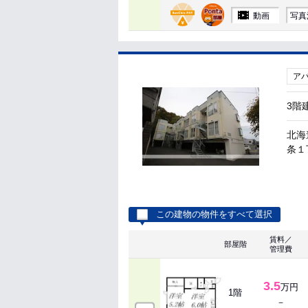
動画
写真
ア
3階
北海
条１丁
この建物の物件をすべて選択
賃料／
部屋階
管理費
3.5
万円
1階
－