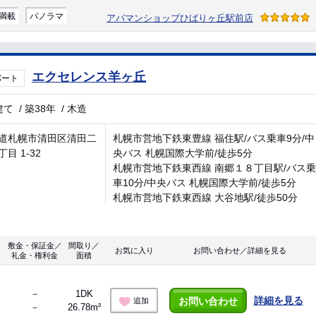
満載
パノラマ
アパマンショップひばりヶ丘駅前店
エクセレンス羊ヶ丘
パート
建て
/
築38年
/
木造
道札幌市清田区清田二
札幌市営地下鉄東豊線 福住駅/バス乗車9分/中
目 1-32
央バス 札幌国際大学前/徒歩5分
札幌市営地下鉄東西線 南郷１８丁目駅/バス乗
車10分/中央バス 札幌国際大学前/徒歩5分
札幌市営地下鉄東西線 大谷地駅/徒歩50分
敷金・保証金／
間取り／
お気に入り
お問い合わせ／詳細を見る
礼金・権利金
面積
－
1DK
詳細を見る
お問い合わせ
追加
－
26.78m²