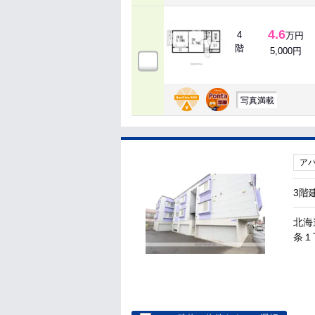
4.6
4
万円
階
5,000円
写真満載
ア
3階
北海
条１丁