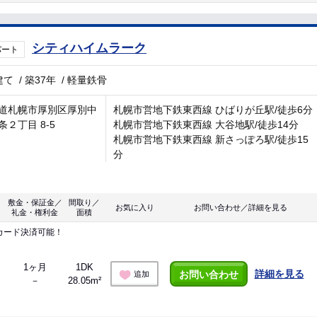
シティハイムラーク
パート
建て
/
築37年
/
軽量鉄骨
道札幌市厚別区厚別中
札幌市営地下鉄東西線 ひばりが丘駅/徒歩6分
条２丁目 8-5
札幌市営地下鉄東西線 大谷地駅/徒歩14分
札幌市営地下鉄東西線 新さっぽろ駅/徒歩15
分
敷金・保証金／
間取り／
お気に入り
お問い合わせ／詳細を見る
礼金・権利金
面積
カード決済可能！
1ヶ月
1DK
詳細を見る
お問い合わせ
追加
－
28.05m²