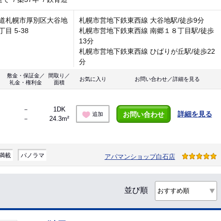
道札幌市厚別区大谷地
札幌市営地下鉄東西線 大谷地駅/徒歩9分
目 5-38
札幌市営地下鉄東西線 南郷１８丁目駅/徒歩
13分
札幌市営地下鉄東西線 ひばりが丘駅/徒歩22
分
敷金・保証金／
間取り／
お気に入り
お問い合わせ／詳細を見る
礼金・権利金
面積
－
1DK
詳細を見る
お問い合わせ
追加
－
24.3m²
満載
パノラマ
アパマンショップ白石店
並び順