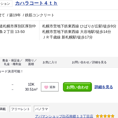
カハラコート４ｔｈ
ンション
建て
/
築19年
/
鉄筋コンクリート
道札幌市厚別区厚別中
札幌市営地下鉄東西線 ひばりが丘駅/徒歩9分
条２丁目 13-50
札幌市営地下鉄東西線 大谷地駅/徒歩14分
ＪＲ千歳線 新札幌駅/徒歩17分
敷金・保証金／
間取り／
お気に入り
お問い合わせ／詳細を見る
礼金・権利金
面積
カード決済可能！
－
1DK
詳細を見る
お問い合わせ
追加
－
30.51m²
満載
フリーレント
パノラマ
アパマンショップ白石南郷１３丁目店