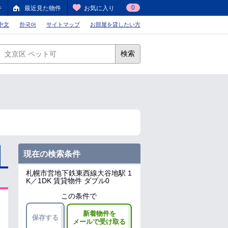
0
件
最近見た物件
お気に入り
中文
한국어
サイトマップ
お部屋を貸したい方
検索
現在の検索条件
札幌市営地下鉄東西線大谷地駅
1
K／1DK 賃貸物件 ダブル0
この条件で
新着物件を
保存する
メールで受け取る