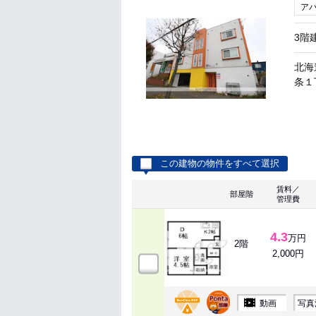
ア
3階
北海
条１丁
この建物の物件をすべて選択
賃料／
部屋階
管理費
4.3
万円
2階
2,000円
動画
写真