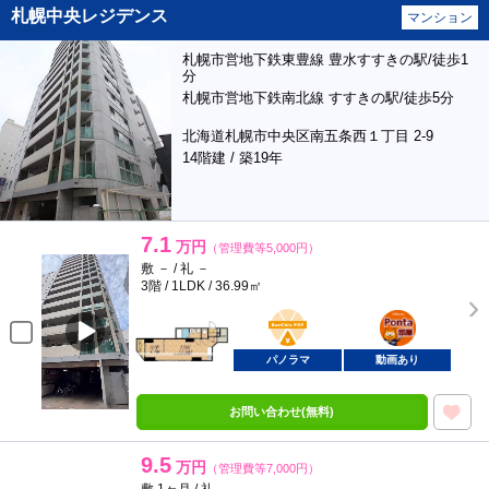
札幌中央レジデンス
マンション
札幌市営地下鉄東豊線 豊水すすきの駅/徒歩1
分
札幌市営地下鉄南北線 すすきの駅/徒歩5分
北海道札幌市中央区南五条西１丁目 2-9
14階建 / 築19年
7.1
万円
（管理費等5,000円）
敷 － / 礼 －
3階 / 1LDK / 36.99㎡
BunChinPAY
ポンタ
部屋
パノラマ
動画あり
お問い合わせ(無料)
9.5
万円
（管理費等7,000円）