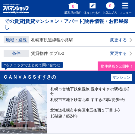
0
0
最近見た物件
お気に入り
保存した条件
メニュー
での賃貸[賃貸マンション・アパート]物件情報・お部屋探
し
地域・路線
札幌市軌道線狸小路駅
変更する
条件
賃貸物件 ダブル0
変更する
□をチェックでまとめて問い合わせ
物件動画を公開中！
ＣＡＮＶＡＳＳすすきの
マンション
札幌市営地下鉄東豊線 豊水すすきの駅/徒歩2
分
札幌市営地下鉄南北線 すすきの駅/徒歩6分
北海道札幌市中央区南五条西１丁目 1-3
15階建 / 築24年