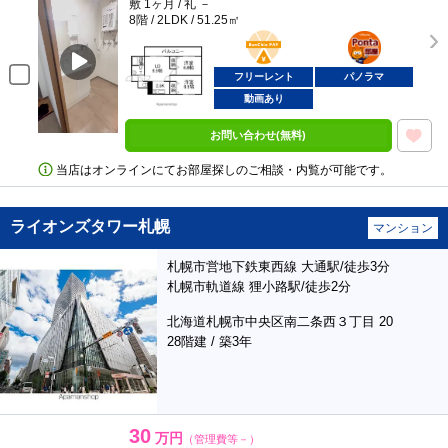
敷 1ヶ月 / 礼 －
8階 / 2LDK / 51.25㎡
BunChinPAY
ポンタ
部屋
フリーレント
パノラマ
動画あり
お問い合わせ(無料)
当店はオンラインにてお部屋探しのご相談・内覧が可能です。
ライオンズタワー札幌
マンション
札幌市営地下鉄東西線 大通駅/徒歩3分
札幌市軌道線 狸小路駅/徒歩2分
北海道札幌市中央区南二条西３丁目 20
28階建 / 築3年
30
万円
（管理費等－）