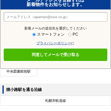
メールアドレスを登録すれば
新着物件をお知らせします。
住みたい街の店舗を探す
店舗検索
新着メールの送信先を選択してください
近隣の駅
スマートフォン
PC
幌平橋駅
行啓通駅
山鼻9条駅
プライバシーポリシー
に
さっぽろ駅
西線14条駅
静修学園前駅
同意してメールで受け取る
円山公園駅
山鼻19条駅
東本願寺前駅
中央図書館前駅
狸小路駅を通る沿線
札幌市軌道線