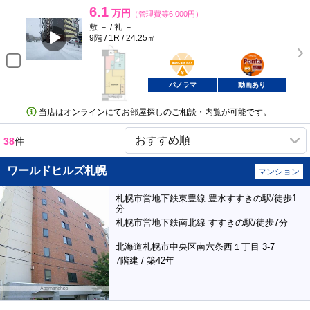
6.1
万円
（管理費等6,000円）
敷 － / 礼 －
9階 / 1R / 24.25㎡
BunChinPAY
ポンタ
部屋
パノラマ
動画あり
当店はオンラインにてお部屋探しのご相談・内覧が可能です。
38
件
ワールドヒルズ札幌
マンション
札幌市営地下鉄東豊線 豊水すすきの駅/徒歩1
分
札幌市営地下鉄南北線 すすきの駅/徒歩7分
北海道札幌市中央区南六条西１丁目 3-7
7階建 / 築42年