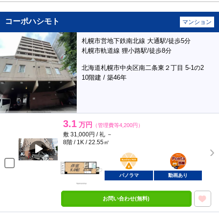
コーポハシモト
マンション
札幌市営地下鉄南北線 大通駅/徒歩5分
札幌市軌道線 狸小路駅/徒歩8分
北海道札幌市中央区南二条東２丁目 5-1の2
10階建 / 築46年
3.1
万円
（管理費等4,200円）
敷 31,000円 / 礼 －
8階 / 1K / 22.55㎡
BunChinPAY
ポンタ
部屋
パノラマ
動画あり
お問い合わせ(無料)