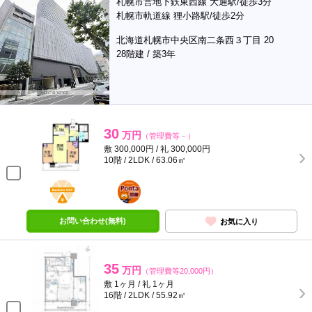
札幌市営地下鉄東西線 大通駅/徒歩3分
札幌市軌道線 狸小路駅/徒歩2分
北海道札幌市中央区南二条西３丁目 20
28階建 / 築3年
30
万円
（管理費等－）
敷 300,000円 / 礼 300,000円
10階 / 2LDK / 63.06㎡
BunChinPAY
ポンタ
部屋
お問い合わせ(無料)
お気に入り
35
万円
（管理費等20,000円）
敷 1ヶ月 / 礼 1ヶ月
16階 / 2LDK / 55.92㎡