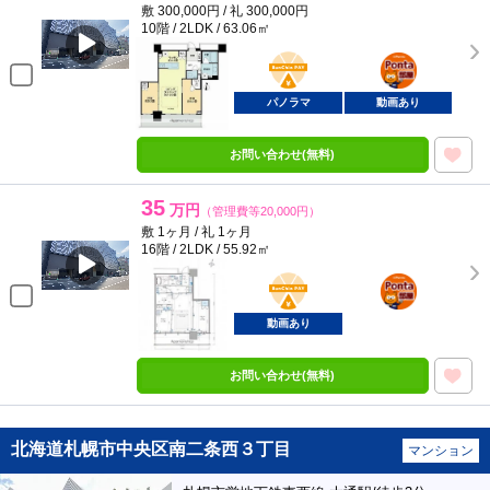
敷 300,000円 / 礼 300,000円
10階 / 2LDK / 63.06㎡
BunChinPAY
ポンタ
部屋
パノラマ
動画あり
お問い合わせ(無料)
35
万円
（管理費等20,000円）
敷 1ヶ月 / 礼 1ヶ月
16階 / 2LDK / 55.92㎡
BunChinPAY
ポンタ
部屋
動画あり
お問い合わせ(無料)
北海道札幌市中央区南二条西３丁目
マンション