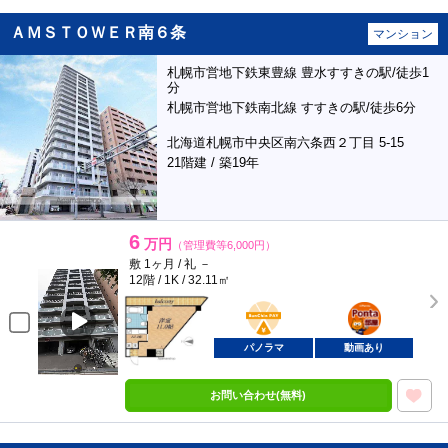
ＡＭＳＴＯＷＥＲ南６条
マンション
札幌市営地下鉄東豊線 豊水すすきの駅/徒歩1
分
札幌市営地下鉄南北線 すすきの駅/徒歩6分
北海道札幌市中央区南六条西２丁目 5-15
21階建 / 築19年
6
万円
（管理費等6,000円）
敷 1ヶ月 / 礼 －
12階 / 1K / 32.11㎡
BunChinPAY
ポンタ
部屋
パノラマ
動画あり
お問い合わせ(無料)