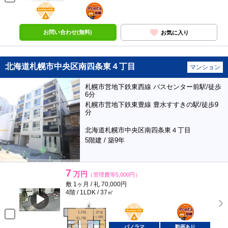
BunChinPAY
ポンタ
部屋
お問い合わせ(無料)
お気に入り
北海道札幌市中央区南四条東４丁目
マンション
札幌市営地下鉄東西線 バスセンター前駅/徒歩
6分
札幌市営地下鉄東豊線 豊水すすきの駅/徒歩9
分
北海道札幌市中央区南四条東４丁目
5階建 / 築9年
7
万円
（管理費等5,000円）
敷 1ヶ月 / 礼 70,000円
4階 / 1LDK / 37㎡
BunChinPAY
ポンタ
部屋
パノラマ
動画あり