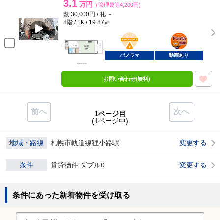
3.1
万円
（管理費等4,200円）
敷 30,000円 / 礼 －
8階 / 1K / 19.87㎡
BunChinPAY
ポンタ
部屋
パノラマ
動画あり
お問い合わせ(無料)
前へ
次へ
1ページ目
(1ページ中)
地域・路線
札幌市軌道線狸小路駅
変更する
条件
賃貸物件 ダブル0
変更する
条件にあった新着物件を受け取る