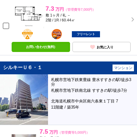
7.3
万円
（管理費等7,000円）
敷 1ヶ月 / 礼 －
2階 / 1R / 60.44㎡
BunChinPAY
ポンタ
部屋
フリーレント
お問い合わせ(無料)
お気に入り
シルキーＵ６・１
マンション
札幌市営地下鉄東豊線 豊水すすきの駅/徒歩3
分
札幌市営地下鉄南北線 すすきの駅/徒歩7分
北海道札幌市中央区南六条東１丁目 7
11階建 / 築35年
7.5
万円
（管理費等5,000円）