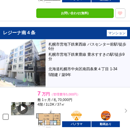
お問い合わせ(無料)
レジーナ南４条
マンション
札幌市営地下鉄東西線 バスセンター前駅/徒歩
6分
札幌市営地下鉄東豊線 豊水すすきの駅/徒歩9
分
北海道札幌市中央区南四条東４丁目 1-34
5階建 / 築9年
7
万円
（管理費等5,000円）
敷 1ヶ月 / 礼 70,000円
4階 / 1LDK / 37㎡
BunChinPAY
ポンタ
部屋
パノラマ
動画あり