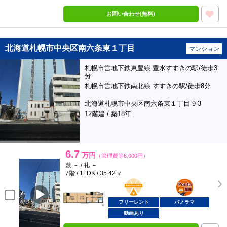
お問い合わせ(無料)
北海道札幌市中央区南六条東１丁目
マンション
札幌市営地下鉄東豊線 豊水すすきの駅/徒歩3
分
札幌市営地下鉄南北線 すすきの駅/徒歩8分
北海道札幌市中央区南六条東１丁目 9-3
12階建 / 築18年
6.7
万円
（管理費等6,000円）
敷 － / 礼 －
7階 / 1LDK / 35.42㎡
BunChinPAY
ポンタ
部屋
フリーレント
パノラマ
動画あり