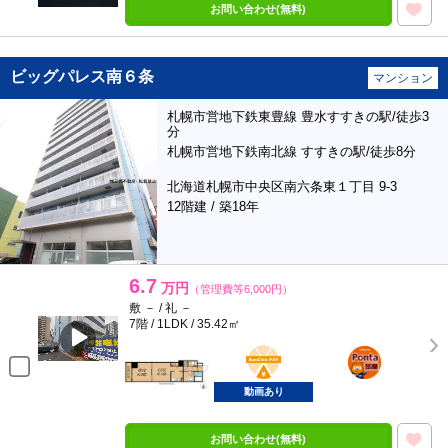
お問い合わせ(無料)
ビッグパレス南６条
マンション
札幌市営地下鉄東豊線 豊水すすきの駅/徒歩3
分
札幌市営地下鉄南北線 すすきの駅/徒歩8分
北海道札幌市中央区南六条東１丁目 9-3
12階建 / 築18年
6.7
万円
（管理費等6,000円）
敷 － / 礼 －
7階 / 1LDK / 35.42㎡
BunChinPAY
ポンタ
部屋
動画あり
お問い合わせ(無料)