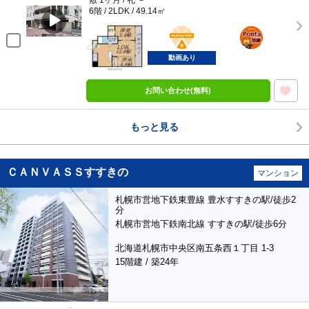
敷 1ヶ月 / 礼 －
6階 / 2LDK / 49.14㎡
BunChinPAY
ポンタ
部屋
動画あり
お問い合わせ(無料)
もっと見る
ＣＡＮＶＡＳＳすすきの
マンション
札幌市営地下鉄東豊線 豊水すすきの駅/徒歩2
分
札幌市営地下鉄南北線 すすきの駅/徒歩6分
北海道札幌市中央区南五条西１丁目 1-3
15階建 / 築24年