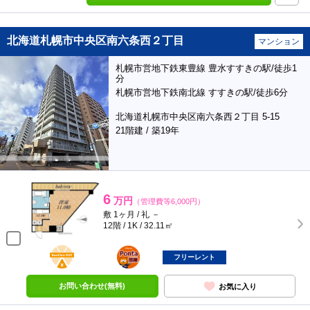
北海道札幌市中央区南六条西２丁目
マンション
札幌市営地下鉄東豊線 豊水すすきの駅/徒歩1
分
札幌市営地下鉄南北線 すすきの駅/徒歩6分
北海道札幌市中央区南六条西２丁目 5-15
21階建 / 築19年
6
万円
（管理費等6,000円）
敷 1ヶ月 / 礼 －
12階 / 1K / 32.11㎡
BunChinPAY
ポンタ
部屋
フリーレント
お問い合わせ(無料)
お気に入り