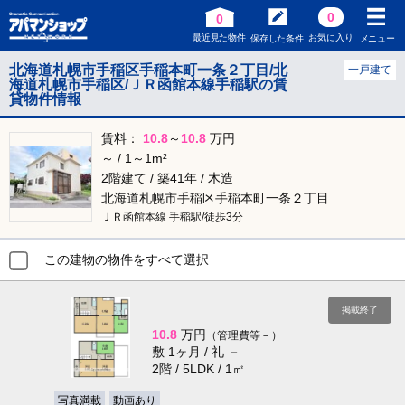
0
0
最近見た物件
お気に入り
保存した条件
メニュー
北海道札幌市手稲区手稲本町一条２丁目/北
一戸建て
海道札幌市手稲区/ＪＲ函館本線手稲駅の賃
貸物件情報
賃料：
10.8
～
10.8
万円
～ / 1～1m²
2階建て / 築41年 / 木造
北海道札幌市手稲区手稲本町一条２丁目
ＪＲ函館本線 手稲駅/徒歩3分
この建物の物件をすべて選択
掲載終了
10.8
万円
（管理費等－）
敷 1ヶ月 / 礼 －
2階 / 5LDK / 1㎡
写真満載
動画あり