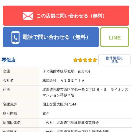
この店舗に問い合わせる（無料）
電話で問い合わせる（無料）
LINE
物件情報を
琴似店
見る
交通
ＪＲ函館本線琴似駅 徒歩4分
会社名
株式会社 ＡＳＳＥＴＩＡ
住所
北海道札幌市西区琴似一条２丁目 ６－８ ライオンズ
マンション琴似２階
宅建免許
国土交通大臣(4)7144
取引態様
媒介
所属団体名
（公社）北海道宅地建物取引業協会
公取協名
（一社）北海道不動産公正取引協議会加盟