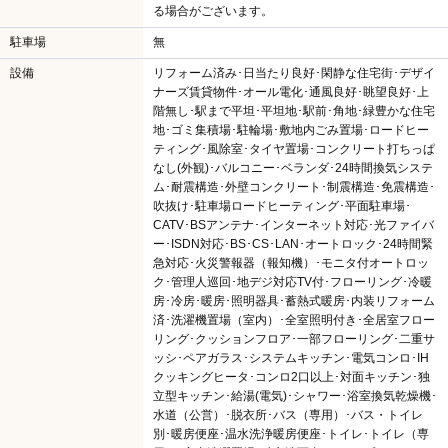
る場合がございます。
駐車場
無
設備
リフォーム済み･日当たり良好･閑静な住宅街･デザイ
ナーズ賃貸物件･オール電化･通風良好･眺望良好･上
階無し･駅まで平坦･平坦地･駅前･角地･緑豊かな住宅
地･ゴミ集積場･駐輪場･敷地内ごみ置場･ロードヒー
ティング･風除室･タイヤ置場･コンクリート打ちっぱ
なし(外観)･バルコニー･ベランダ･24時間換気システ
ム･耐震構造･外壁コンクリート･制震構造･免震構造･
吹抜け･駐車場ロードヒーティング･平面駐車場･
CATV･BSアンテナ･インターネット対応･光ファイバ
ー･ISDN対応･BS･CS･LAN･オートロック･24時間緊
急対応･火災警報器（報知機）･モニタ付オートロッ
ク･管理人巡回･地デジ対応TV付･フローリング･冷暖
房･冷房･暖房･照明器具･蓄熱式暖房･内装リフォーム
済･洗濯機置場（室内）･全室照明付き･全居室フロー
リング･クッションフロア･一部フローリング･二重サ
ッシ･ペアガラス･システムキッチン･電気コンロ･IH
クッキングヒータ･コンロ2口以上･対面キッチン･独
立型キッチン･給湯(電気)･シャワー･浴室換気乾燥機･
水道（公営）･脱衣所･バス（専用）･バス・トイレ
別･暖房便座･温水洗浄暖房便座･トイレ･トイレ（専