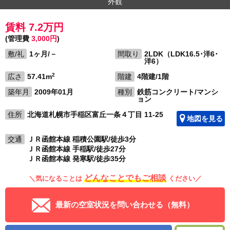
外観
賃料 7.2万円
(管理費
3,000円
)
敷/礼
1ヶ月/－
間取り
2LDK（LDK16.5･洋6･
洋6）
2
広さ
57.41m
階建
4階建/1階
築年月
2009年01月
種別
鉄筋コンクリート/マンシ
ョン
住所
北海道札幌市手稲区富丘一条４丁目 11-25
地図を見る
交通
ＪＲ函館本線 稲積公園駅/徒歩3分
ＪＲ函館本線 手稲駅/徒歩27分
ＪＲ函館本線 発寒駅/徒歩35分
どんなことでもご相談
＼気になることは
ください／
最新の空室状況を問い合わせる（無料）