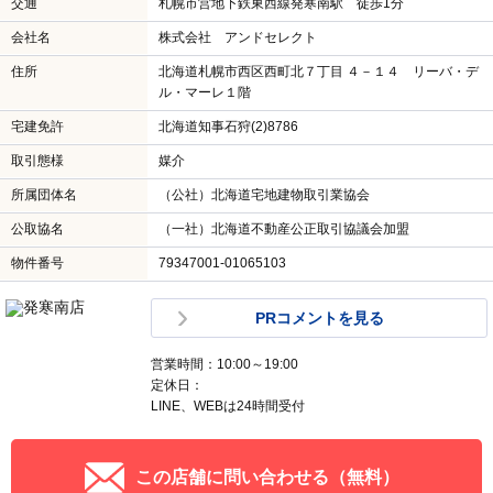
交通
札幌市営地下鉄東西線発寒南駅 徒歩1分
会社名
株式会社 アンドセレクト
住所
北海道札幌市西区西町北７丁目 ４－１４ リーバ・デ
ル・マーレ１階
宅建免許
北海道知事石狩(2)8786
取引態様
媒介
所属団体名
（公社）北海道宅地建物取引業協会
公取協名
（一社）北海道不動産公正取引協議会加盟
物件番号
79347001-01065103
PRコメントを見る
営業時間：10:00～19:00
定休日：
LINE、WEBは24時間受付
この店舗に問い合わせる（無料）