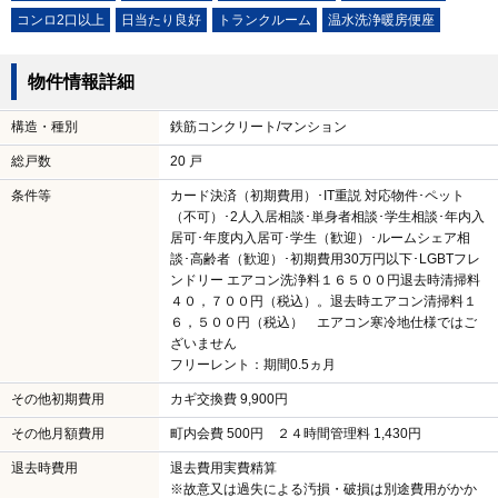
コンロ2口以上
日当たり良好
トランクルーム
温水洗浄暖房便座
物件情報詳細
構造・種別
鉄筋コンクリート/マンション
総戸数
20 戸
条件等
カード決済（初期費用）･IT重説 対応物件･ペット
（不可）･2人入居相談･単身者相談･学生相談･年内入
居可･年度内入居可･学生（歓迎）･ルームシェア相
談･高齢者（歓迎）･初期費用30万円以下･LGBTフレ
ンドリー エアコン洗浄料１６５００円退去時清掃料
４０，７００円（税込）。退去時エアコン清掃料１
６，５００円（税込） エアコン寒冷地仕様ではご
ざいません
フリーレント：期間0.5ヵ月
その他初期費用
カギ交換費 9,900円
その他月額費用
町内会費 500円 ２４時間管理料 1,430円
退去時費用
退去費用実費精算
※故意又は過失による汚損・破損は別途費用がかか