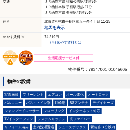
交通
ＪＲ函館本線 稲積公園駅/徒歩3分
ＪＲ函館本線 手稲駅/徒歩27分
ＪＲ函館本線 発寒駅/徒歩35分
住所
北海道札幌市手稲区富丘一条４丁目 11-25
地図を表示
めやす賃料 ※
74,219円
(※) めやす賃料とは
生活応援サービス付
物件番号：79347001-01045605
物件の設備
写真満載
フリーレント
エアコン
オール電化
オートロック
バルコニー
バス・トイレ別
駐輪場
BSアンテナ
デザイナーズ
シャンプードレッサー
フローリング
インターネット対応
TVインターフォン
システムキッチン
光ファイバー
リフォーム済み
室内洗濯置場
シューズボックス
駅徒歩３分以内