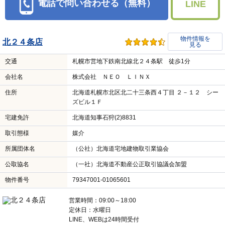
電話で問い合わせる（無料）
LINE
物件情報を
北２４条店
見る
交通
札幌市営地下鉄南北線北２４条駅 徒歩1分
会社名
株式会社 ＮＥＯ ＬＩＮＸ
住所
北海道札幌市北区北二十三条西４丁目 ２－１２ シー
ズビル１Ｆ
宅建免許
北海道知事石狩(2)8831
取引態様
媒介
所属団体名
（公社）北海道宅地建物取引業協会
公取協名
（一社）北海道不動産公正取引協議会加盟
物件番号
79347001-01065601
営業時間：09:00～18:00
定休日：水曜日
LINE、WEBは24時間受付