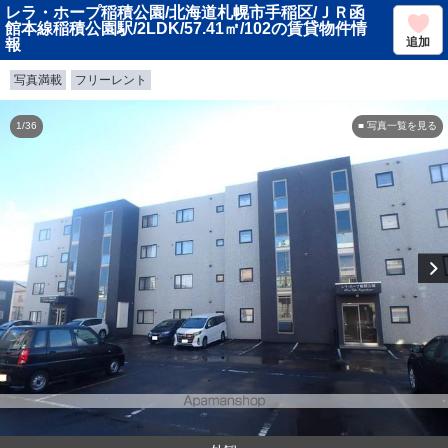
レラ・ホープ稲積公園/北海道札幌市手稲区/ＪＲ函
館本線稲積公園駅/2LDK/57.41㎡/102の賃貸物件情
追加
報
写真満載
フリーレント
1/36
■ 写真一覧を見る