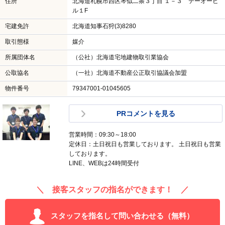
住所
北海道札幌市西区琴似二条３丁目 １－３ テーオービ
ル１F
宅建免許
北海道知事石狩(3)8280
取引態様
媒介
所属団体名
（公社）北海道宅地建物取引業協会
公取協名
（一社）北海道不動産公正取引協議会加盟
物件番号
79347001-01045605
PRコメントを見る
営業時間：09:30～18:00
定休日：土日祝日も営業しております。 土日祝日も営業
しております。
LINE、WEBは24時間受付
＼ 接客スタッフの指名ができます！ ／
スタッフを指名して問い合わせる（無料）