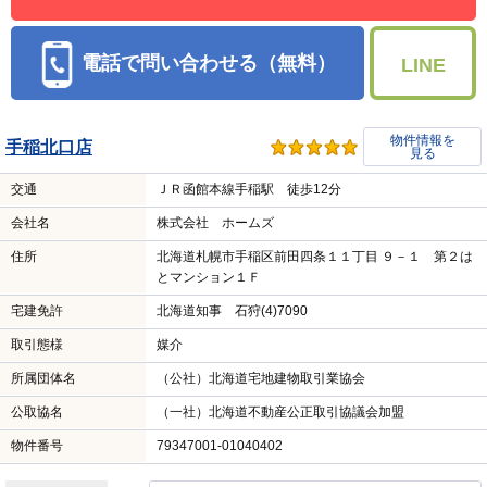
電話で問い合わせる（無料）
LINE
物件情報を
手稲北口店
見る
交通
ＪＲ函館本線手稲駅 徒歩12分
会社名
株式会社 ホームズ
住所
北海道札幌市手稲区前田四条１１丁目 ９－１ 第２は
とマンション１Ｆ
宅建免許
北海道知事 石狩(4)7090
取引態様
媒介
所属団体名
（公社）北海道宅地建物取引業協会
公取協名
（一社）北海道不動産公正取引協議会加盟
物件番号
79347001-01040402