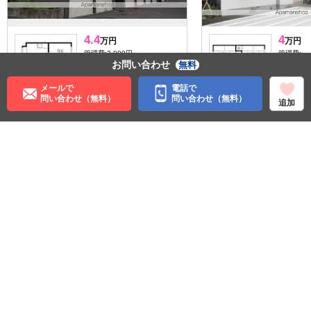
4.4
4
万円
万円
管理費:2,000円
管理費:－
お問い合わせ
無料
1ヶ月
－
1ヶ
敷
礼
敷
46.6㎡
2LDK
51㎡
2L
メールで
電話で
手稲駅 徒歩10分
稲穂駅 徒
問い合わせ（無料）
問い合わせ（無料）
追加
北海道札幌市手稲区曙一条
北海道札
１丁目
条３丁目
パノラマ有
収納
住む街研究所で街の情報を見る
北海道
札幌市手稲区
ＪＲ函館本線
稲積公園駅
手稲駅
発寒駅
©APAMAN Co.,Ltd.