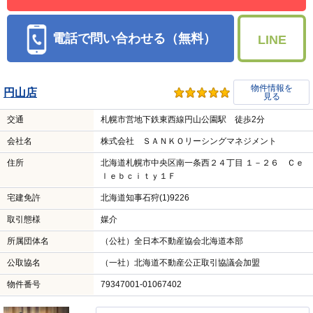
電話で問い合わせる（無料）
LINE
物件情報を
円山店
見る
交通
札幌市営地下鉄東西線円山公園駅 徒歩2分
会社名
株式会社 ＳＡＮＫＯリーシングマネジメント
住所
北海道札幌市中央区南一条西２４丁目 １－２６ Ｃｅ
ｌｅｂｃｉｔｙ１Ｆ
宅建免許
北海道知事石狩(1)9226
取引態様
媒介
所属団体名
（公社）全日本不動産協会北海道本部
公取協名
（一社）北海道不動産公正取引協議会加盟
物件番号
79347001-01067402