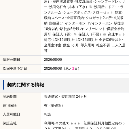
用）･室内洗濯置場･独立洗面台･シャンプードレッサ
ー･洗面化粧台･排水（下水）※･洗面所にドア･トラ
ンクルーム･シューズボックス･クローゼット･物置･
収納スペース･全居室収納･クロゼット2ヶ所･玄関収
納･郵便受け･インターホン･TVインターホン･駅徒歩
10分以内･駅徒歩5分以内･フリーレント･保証会社利
用可･保証人（要）※･保証人（不要）※･高速ネット
対応･LDK12畳以上･LDK15畳以上･全居室6畳以上･
全居室洋室･敷金1ヶ月･即入居可･礼金不要･二人入居
可
情報公開日
2026/08/06
次回更新予定日
2026/08/08（あと
2
日）
契約に関する情報
契約期間
普通借家・契約期間 24ヶ月
住宅保険
有（要確認）
入居可能日
相談
保証会社
利用可/その他/Ｃａｓａ 初回保証料月額固定費の５
０％（下限なし） 更新料１０，０００円／年。