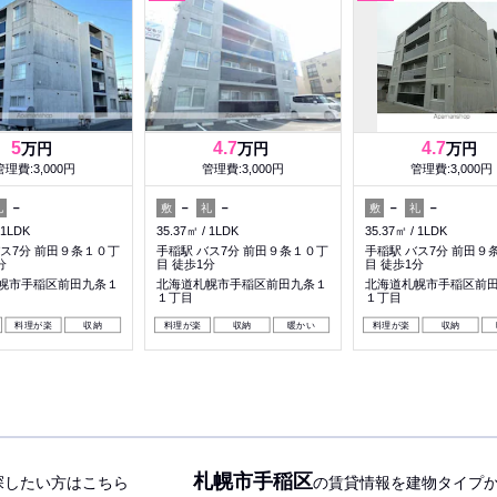
5
4.7
4.7
万円
万円
万円
管理費:3,000円
管理費:3,000円
管理費:3,000円
－
－
－
－
－
礼
敷
礼
敷
礼
1LDK
35.37㎡
1LDK
35.37㎡
1LDK
バス7分 前田９条１０丁
手稲駅 バス7分 前田９条１０丁
手稲駅 バス7分 前田９
分
目 徒歩1分
目 徒歩1分
幌市手稲区前田九条１
北海道札幌市手稲区前田九条１
北海道札幌市手稲区前
１丁目
１丁目
料理が楽
収納
料理が楽
収納
暖かい
料理が楽
収納
札幌市手稲区
探したい方はこちら
の賃貸情報を建物タイプ