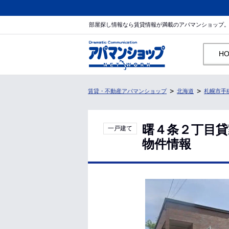
部屋探し情報なら賃貸情報が満載のアパマンショップ
H
賃貸・不動産アパマンショップ
北海道
札幌市手
曙４条２丁目貸
一戸建て
物件情報