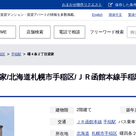
おまかせ物件リクエスト
保存した条
。賃貸マンション・賃貸アパートの情報を多数掲載。
English
簡体中文
繁体
OME
店舗検索
電話で相談
フリーワード検索
稲区
手稲駅
曙４条２丁目貸家
家/北海道札幌市手稲区/ＪＲ函館本線手
2階建て
建物階
築年
交通
ＪＲ函館本線
手稲駅
バス乗車7
北海道
札幌市手稲区
曙四条２
所在地