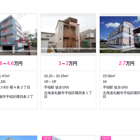
.6
4.6
3
3
2.7
～
万円
～
万円
万円
1.47m²
20.25～20.25m²
23.56m²
LDK
1R～1R
1K
バス8分 曙４条２丁目
手稲駅 徒歩19分
手稲駅 徒歩18分
北海道札幌市手稲区曙四条１丁
北海道札幌市手稲区曙
幌市手稲区曙四条２丁
目
目
NEW
NEW