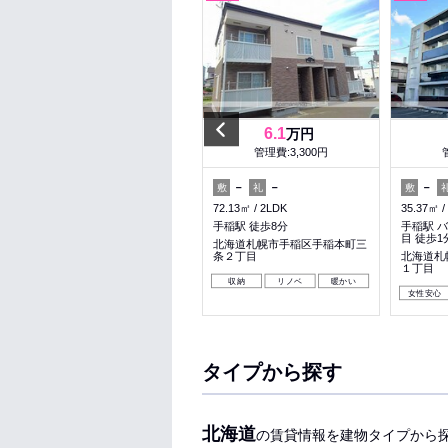
Previous
6.8
6.1
万円
万円
管理費:6,000円
管理費:3,300円
－
－
－
－
－
敷
礼
敷
礼
敷
53.7㎡
2LDK
72.13㎡
2LDK
35.37㎡
手稲駅 徒歩4分
手稲駅 徒歩8分
手稲駅 
目 徒歩1
北海道札幌市手稲区手稲本町二
北海道札幌市手稲区手稲本町三
条４丁目
条２丁目
北海道札
１丁目
収納
暖かい
シニア
収納
リノベ
暖かい
女性安心
タイプから探す
北海道
の賃貸情報を建物タイプから