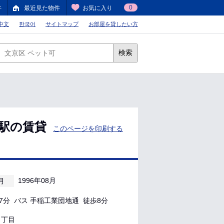
0
件
最近見た物件
お気に入り
中文
한국어
サイトマップ
お部屋を貸したい方
検索
稲駅の賃貸
このページを印刷する
1996年08月
月
分 バス 手稲工業団地通 徒歩8分
丁目