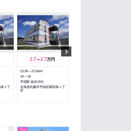
Next
2.7
2.7
6.6
6.6
～
万円
～
万円
23.56～23.56m²
57.06～57.06m²
1K～1K
2LDK～2LDK
手稲駅 徒歩18分
手稲駅 バス5分 曙４条２丁目
徒歩2分
四条１丁
北海道札幌市手稲区曙四条１丁
目
北海道札幌市手稲区曙四条２丁
目
NEW
NEW