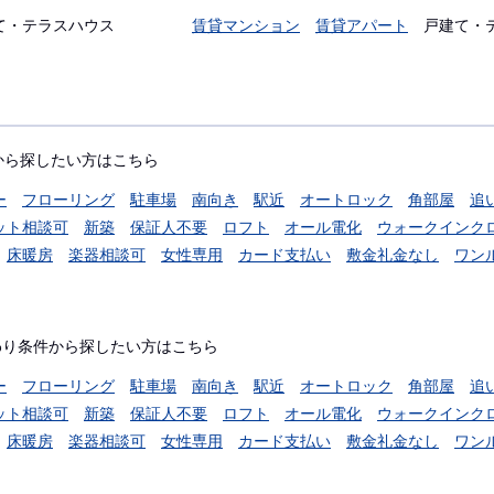
て・テラスハウス
賃貸マンション
賃貸アパート
戸建て・
から探したい方はこちら
ー
フローリング
駐車場
南向き
駅近
オートロック
角部屋
追
ット相談可
新築
保証人不要
ロフト
オール電化
ウォークインク
床暖房
楽器相談可
女性専用
カード支払い
敷金礼金なし
ワン
わり条件から探したい方はこちら
ー
フローリング
駐車場
南向き
駅近
オートロック
角部屋
追
ット相談可
新築
保証人不要
ロフト
オール電化
ウォークインク
床暖房
楽器相談可
女性専用
カード支払い
敷金礼金なし
ワン