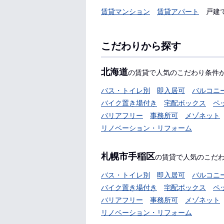
賃貸マンション
賃貸アパート
戸建
こだわりから探す
北海道
の賃貸で人気のこだわり条件
バス・トイレ別
即入居可
バルコニ
バイク置き場付き
宅配ボックス
ペ
バリアフリー
事務所可
メゾネット
リノベーション・リフォーム
札幌市手稲区
の賃貸で人気のこだ
バス・トイレ別
即入居可
バルコニ
バイク置き場付き
宅配ボックス
ペ
バリアフリー
事務所可
メゾネット
リノベーション・リフォーム