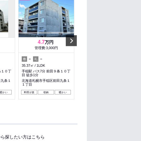
Next
4.7
4.7
万円
万円
管理費:3,000円
管理費:3,000円
－
－
－
－
敷
礼
敷
礼
35.37㎡
1LDK
35.37㎡
1LDK
条１０丁
手稲駅 バス7分 前田９条１０丁
手稲駅 バス7分 前田９条１０丁
目 徒歩1分
目 徒歩1分
田九条１
北海道札幌市手稲区前田九条１
北海道札幌市手稲区前田九条１
１丁目
１丁目
暖かい
料理が楽
収納
暖かい
料理が楽
収納
暖かい
から探したい方はこちら