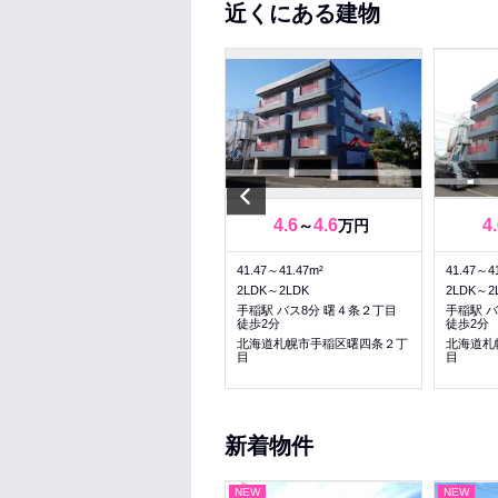
近くにある建物
Previous
3.8
3.8
4.6
4.6
4
～
万円
～
万円
29.97～29.97m²
41.47～41.47m²
41.47～4
1DK～1DK
2LDK～2LDK
2LDK～2
手稲駅 バス7分 手稲工業団地通
手稲駅 バス8分 曙４条２丁目
手稲駅 
徒歩3分
徒歩2分
徒歩2分
北海道札幌市手稲区曙三条３丁
北海道札幌市手稲区曙四条２丁
北海道札
目
目
目
新着物件
NEW
NEW
NEW