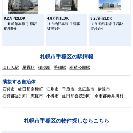
8.2万円2LDK
4.8万円1LDK
8.2万円2LDK
ＪＲ函館本線 手稲駅
ＪＲ函館本線 手稲駅
ＪＲ函館本線 手稲駅
徒歩8分
徒歩9分
徒歩8分
札幌市手稲区の駅情報
ほしみ駅
星置駅
稲穂駅
手稲駅
稲積公園駅
隣接する自治体
石狩市
虻田郡京極町
江別市
千歳市
北広島市
伊達市
石狩郡当別町
恵庭市
小樽市
虻田郡喜茂別町
余市郡赤井川村
札幌市手稲区の物件探しならこちら