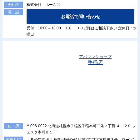
株式会社 ホームズ
会社名
電 話
お電話で問い合わせ
受付：10:00～18:00 １８：００以降はご相談下さい 定休日：水
曜日
アパマンショップ
手稲店
〒006-0022 北海道札幌市手稲区手稲本町二条２丁目 ４－２０ フ
住 所
ェスタ本町Ⅱ１Ｆ
ＪＲ函館本線 手稲駅/徒歩3分/手稲駅南口下車徒歩３分。ローソン
最寄り駅