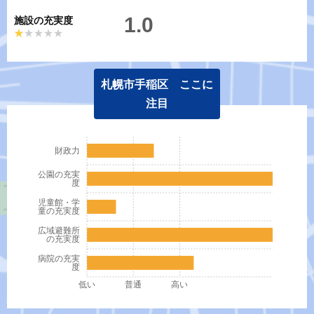
1.0
施設の充実度
★★★★★
★★★★★
札幌市手稲区 ここに
注目
財政力
公園の充実
度
児童館・学
童の充実度
広域避難所
の充実度
病院の充実
度
低い
普通
高い