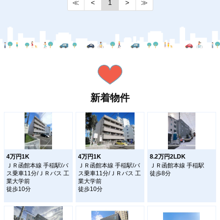
≪
<
1
>
≫
新着物件
4万円1K
4万円1K
8.2万円2LDK
ＪＲ函館本線 手稲駅/バ
ＪＲ函館本線 手稲駅/バ
ＪＲ函館本線 手稲駅
ス乗車11分/ＪＲバス 工
ス乗車11分/ＪＲバス 工
徒歩8分
業大学前
業大学前
徒歩10分
徒歩10分