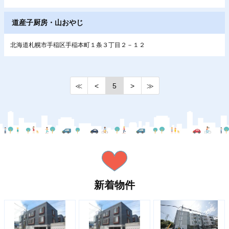
道産子厨房・山おやじ
北海道札幌市手稲区手稲本町１条３丁目２－１２
≪
<
5
>
≫
新着物件