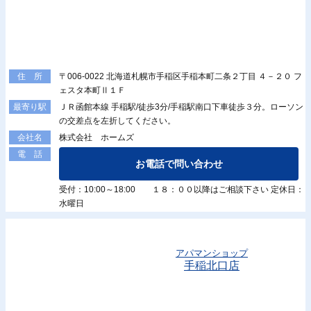
〒006-0022 北海道札幌市手稲区手稲本町二条２丁目 ４－２０ フ
住 所
ェスタ本町Ⅱ１Ｆ
ＪＲ函館本線 手稲駅/徒歩3分/手稲駅南口下車徒歩３分。ローソン
最寄り駅
の交差点を左折してください。
株式会社 ホームズ
会社名
電 話
お電話で問い合わせ
受付：10:00～18:00 １８：００以降はご相談下さい 定休日：
水曜日
アパマンショップ
手稲北口店