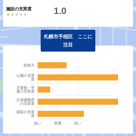
1.0
施設の充実度
★★★★★
★★★★★
札幌市手稲区 ここに
注目
財政力
公園の充実
度
児童館・学
童の充実度
広域避難所
の充実度
病院の充実
度
低い
普通
高い