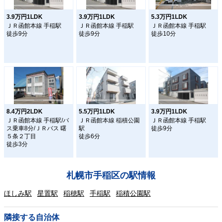
3.9万円1LDK
3.9万円1LDK
5.3万円1LDK
ＪＲ函館本線 手稲駅
ＪＲ函館本線 手稲駅
ＪＲ函館本線 手稲駅
徒歩9分
徒歩9分
徒歩10分
8.4万円2LDK
5.5万円1LDK
3.9万円1LDK
ＪＲ函館本線 手稲駅/バ
ＪＲ函館本線 稲積公園
ＪＲ函館本線 手稲駅
ス乗車8分/ＪＲバス 曙
駅
徒歩9分
５条２丁目
徒歩6分
徒歩3分
札幌市手稲区の駅情報
ほしみ駅
星置駅
稲穂駅
手稲駅
稲積公園駅
隣接する自治体