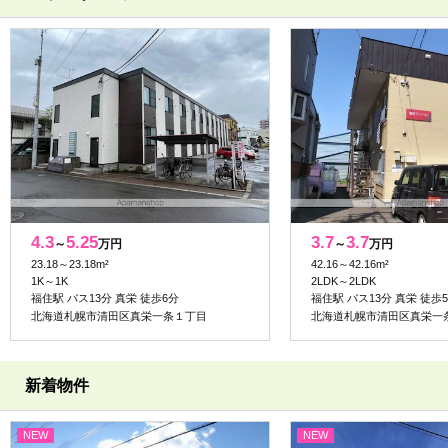
4.3
5.25
3.7
3.7
～
万円
～
万円
23.18～23.18m²
42.16～42.16m²
1K～1K
2LDK～2LDK
福住駅 バス13分 真栄 徒歩6分
福住駅 バス13分 真栄 徒歩
北海道札幌市清田区真栄一条１丁目
北海道札幌市清田区真栄一
新着物件
NEW
NEW