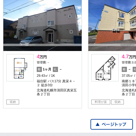
4
4.7
万円
万円
管理費:－
管理費:3,
1ヶ月
－
－
敷
礼
敷
29.43㎡
1K
37.05㎡
福住駅 バス17分 真栄４－
南郷１８
２ 徒歩3分
清田小学
北海道札幌市清田区真栄五
北海道札
条２丁目
条２丁目
収納
料理が楽
収納