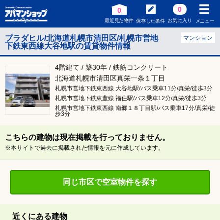
0
0
最近見た物件
お気に入り
保存した条件
メニュー
プラダヒル/北海道札幌市清田区/札幌市営地
マンション
下鉄東西線大谷地駅の賃貸物件情報
4階建て / 築30年 / 鉄筋コンクリート
北海道札幌市清田区真栄一条１丁目
札幌市営地下鉄東西線 大谷地駅/バス乗車11分/真栄/徒歩3分
札幌市営地下鉄東豊線 福住駅/バス乗車12分/真栄/徒歩3分
札幌市営地下鉄東西線 南郷１８丁目駅/バス乗車17分/真栄/徒
歩3分
こちらの建物は現在掲載を行っておりません。
※本サイトで過去に掲載された情報を元に作成しています。
同じ市区で空室物件を探す
近くにある建物