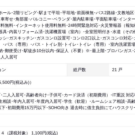
ホール･2階リビング･駅まで平坦･平坦地･前面棟無･バス2路線･文教地
･車寄せ･角部屋･バルコニー･ベランダ･屋内駐車場･平面駐車場･インタ
料無料･インターネット使用料無料･24時間緊急対応･火災警報器（報知
器具･内装リフォーム済･洗濯機置場（室内）･全室照明付き･水道（その
ッシ･ガスキッチン･ガスコンロ設置可･コンロ2口以上･ガスコンロ対応･
）･バス（専用）･バス・トイレ別･トイレ･トイレ（専用）･室内洗濯置場
納･郵便受け･駅徒歩10分以内･保証人（不要）※･最上階･プロパンガス･
二人入居可
ョン
総戸数
21 戸
,500円(税込み)）
･二人入居可･高齢者向け･子供可･カード決済（初期費用）･IT重説 対応
生相談･年内入居可･年度内入居可･学生（歓迎）･ルームシェア相談･高齢
以下･初期費用15万円以下･SOHO向き 退去時に借主負担にてハウスク
（課税対象） 1,100円(税込)