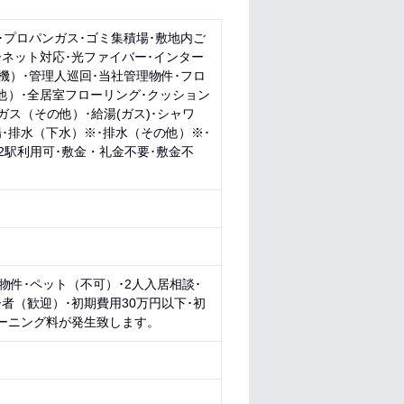
区･プロパンガス･ゴミ集積場･敷地内ご
ーネット対応･光ファイバー･インター
機）･管理人巡回･当社管理物件･フロ
他）･全居室フローリング･クッション
ガス（その他）･給湯(ガス)･シャワ
･排水（下水）※･排水（その他）※･
2駅利用可･敷金・礼金不要･敷金不
物件･ペット（不可）･2人入居相談･
者（歓迎）･初期費用30万円以下･初
リーニング料が発生致します。