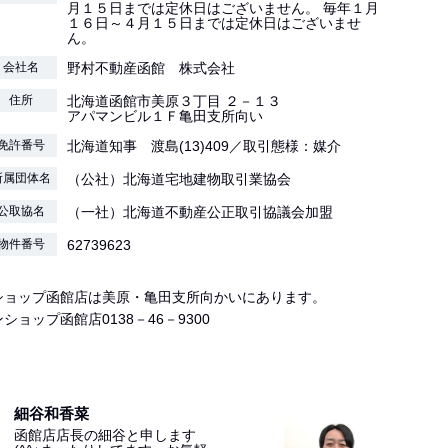
月１５日までは定休日はございません。 毎年１月
１６日～４月１５日までは定休日はございませ
ん。
会社名
野村不動産函館 株式会社
住所
北海道函館市美原３丁目 ２－１３
アパマンビル１Ｆ亀田支所向い
免許番号
北海道知事 渡島(13)409／取引態様：媒介
所属団体名
（公社）北海道宅地建物取引業協会
公取協名
（一社）北海道不動産公正取引協議会加盟
物件番号
62739623
ショップ函館店は美原・亀田支所向かいにあります。
ショップ函館店0138－46－9300
細谷和香菜
函館店店長の細谷と申します