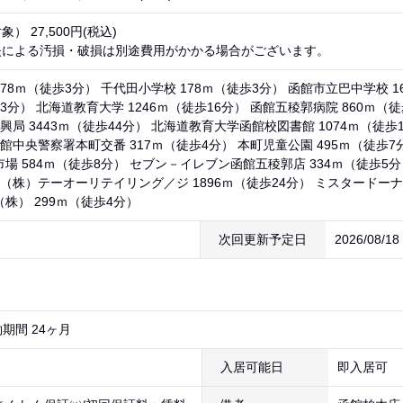
） 27,500円(税込)
失による汚損・破損は別途費用がかかる場合がございます。
78ｍ（徒歩3分） 千代田小学校 178ｍ（徒歩3分） 函館市立巴中学校 1
13分） 北海道教育大学 1246ｍ（徒歩16分） 函館五稜郭病院 860ｍ（
興局 3443ｍ（徒歩44分） 北海道教育大学函館校図書館 1074ｍ（徒歩
館中央警察署本町交番 317ｍ（徒歩4分） 本町児童公園 495ｍ（徒歩7
市場 584ｍ（徒歩8分） セブン－イレブン函館五稜郭店 334ｍ（徒歩5分
 （株）テーオーリテイリング／ジ 1896ｍ（徒歩24分） ミスタードーナ
株） 299ｍ（徒歩4分）
次回更新予定日
2026/08/1
期間 24ヶ月
入居可能日
即入居可