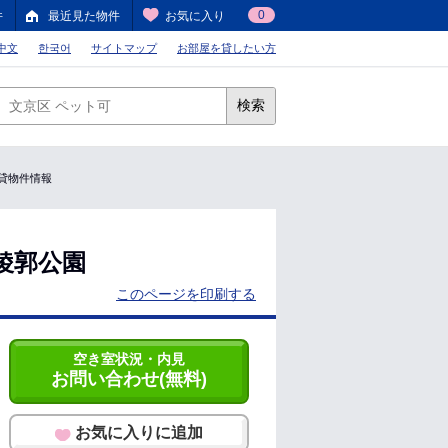
0
件
最近見た物件
お気に入り
中文
한국어
サイトマップ
お部屋を貸したい方
検索
賃貸物件情報
稜郭公園
このページを印刷する
空き室状況・内見
お問い合わせ(無料)
お気に入りに追加