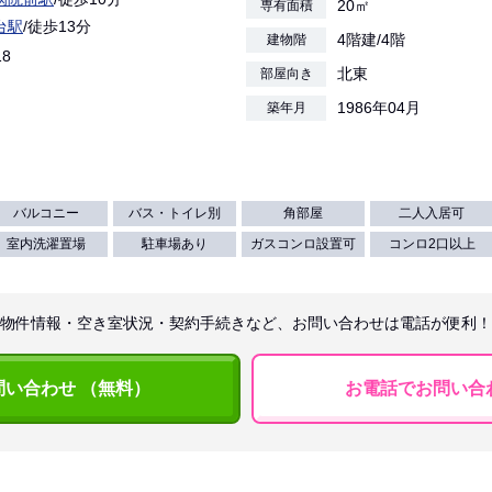
20㎡
専有面積
台駅
/徒歩13分
4階建/4階
建物階
18
北東
部屋向き
1986年04月
築年月
バルコニー
バス・トイレ別
角部屋
二人入居可
室内洗濯置場
駐車場あり
ガスコンロ設置可
コンロ2口以上
物件情報・空き室状況・契約手続きなど、お問い合わせは電話が便利！
問い合わせ （無料）
お電話でお問い合