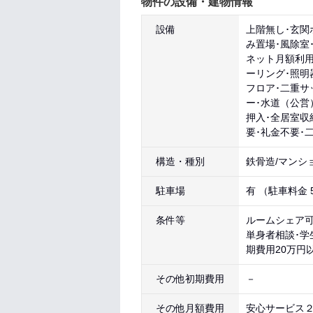
物件の設備・建物情報
設備
上階無し･玄関
み置場･風除室
ネット月額利用
ーリング･照明
フロア･二重サ
ー･水道（公営
押入･全居室収
要･礼金不要･
構造・種別
鉄骨造/マンシ
駐車場
有 （駐車料金 5
条件等
ルームシェア可
単身者相談･学
期費用20万円
その他初期費用
－
その他月額費用
安心サービス２４