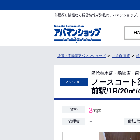
部屋探し情報なら賃貸情報が満載のアパマンショップ
H
賃貸・不動産アパマンショップ
北海道 賃貸
函
函館柏木店・函館店・函
ノースコート
マンション
前駅/1R/20
3
賃料
万円
－
管理費
償却/