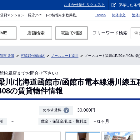
おまかせ物件リクエスト
保存した条
。賃貸マンション・賃貸アパートの情報を多数掲載。
English
簡体中文
繁体
OME
店舗検索
電話で相談
フリーワード検索
館市 賃貸
五稜郭公園前駅
ノースコート梁川
ノースコート梁川/1R/20㎡/408の
館松風店までお問合せ下さい♪
梁川/北海道函館市/函館市電本線湯川線五
㎡/408の賃貸物件情報
30,000円
めやす賃料
－
－/1ヶ月
敷引
敷金・保証金/礼金・権利金