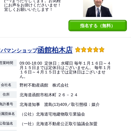
(^^♪まったりしてます。お気軽
にお声をお掛けくださいませ！
宜しくお願いいたします！
指名する（無料）
函館柏木店
アパマンショップ
営業時間
09:00-18:00 定休日：水曜日 毎年１月１６日～４
月１５日までは定休日はございません。 毎年１月
１６日～４月１５日までは定休日はございませ
ん。
会社名
野村不動産函館 株式会社
住所
北海道函館市柏木町 ２６－２４
免許番号
北海道知事 渡島(13)409／取引態様：媒介
所属団体名
（公社）北海道宅地建物取引業協会
公取協名
（一社）北海道不動産公正取引協議会加盟