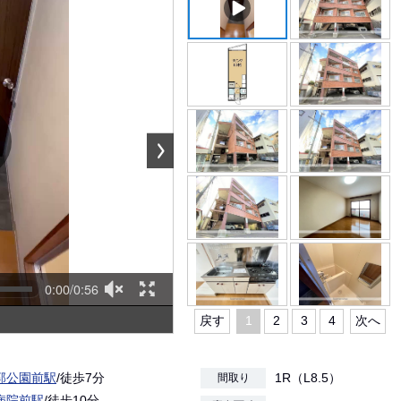
0:00/0:56
戻す
1
2
3
4
次へ
郭公園前駅
/徒歩7分
1R（L8.5）
間取り
病院前駅
/徒歩10分