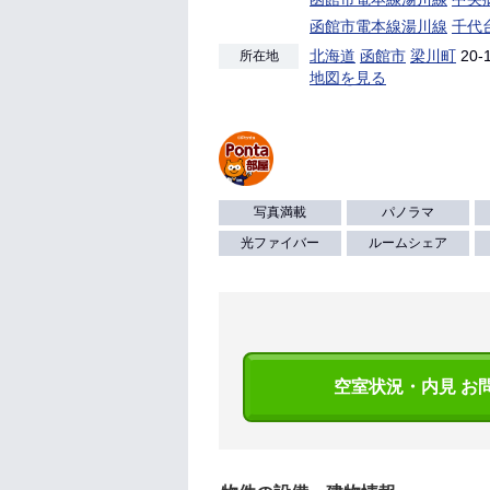
函館市電本線湯川線
千代
北海道
函館市
梁川町
20-
所在地
地図を見る
写真満載
パノラマ
光ファイバー
ルームシェア
空室状況・内見 お