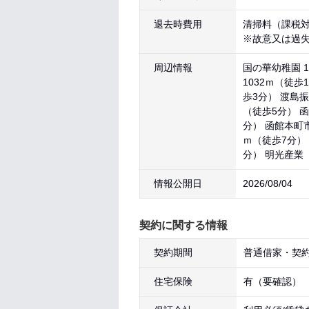
退去時費用
清掃料（課税対象
※故意又は過
周辺情報
国の華幼稚園 1
1032ｍ（徒歩
歩3分） 渡島振
（徒歩5分） 函
分） 函館本町
ｍ（徒歩7分）
分） 明光産業（
情報公開日
2026/08/04
契約に関する情報
契約期間
普通借家・契約
住宅保険
有（要確認）