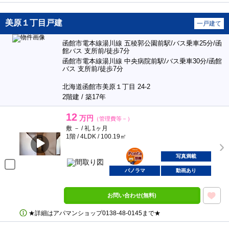
美原１丁目戸建
一戸建て
函館市電本線湯川線 五稜郭公園前駅/バス乗車25分/函
館バス 支所前/徒歩7分
函館市電本線湯川線 中央病院前駅/バス乗車30分/函館
バス 支所前/徒歩7分
北海道函館市美原１丁目 24-2
2階建 / 築17年
12
万円
（管理費等－）
敷 － / 礼 1ヶ月
1階 / 4LDK / 100.19㎡
ポンタ
部屋
写真満載
パノラマ
動画あり
お問い合わせ(無料)
★詳細はアパマンショップ0138‐48‐0145まで★