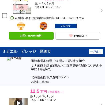
敷 － / 礼 1ヶ月
1階 / 3LDK / 75.33㎡
★お問い合わせは函館五稜郭店0138－33－5221まで★
BunChinPAY
ポンタ
部屋
パノラマ
お問い合わせ(無料)
お気に入り
ミカエル ビレッジ 区画５
一戸建て
函館市電本線湯川線 湯の川駅/徒歩19分
ＪＲ函館本線 函館駅/バス乗車30分/函館バス 戸倉中
学校下/徒歩2分
北海道函館市戸倉町 153-15
2階建 / 築8年
12.5
万円
（管理費等－）
敷 1ヶ月 / 礼 1ヶ月
1階 / 3LDK / 75.33㎡