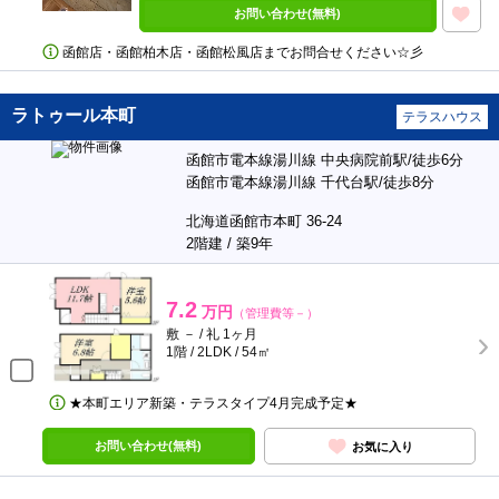
お問い合わせ(無料)
函館店・函館柏木店・函館松風店までお問合せください☆彡
ラトゥール本町
テラスハウス
函館市電本線湯川線 中央病院前駅/徒歩6分
函館市電本線湯川線 千代台駅/徒歩8分
北海道函館市本町 36-24
2階建 / 築9年
7.2
万円
（管理費等－）
敷 － / 礼 1ヶ月
1階 / 2LDK / 54㎡
★本町エリア新築・テラスタイプ4月完成予定★
お問い合わせ(無料)
お気に入り