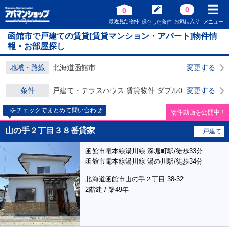
0
0
最近見た物件
お気に入り
保存した条件
メニュー
函館市で戸建ての賃貸[賃貸マンション・アパート]物件情
報・お部屋探し
地域・路線
北海道函館市
変更する
条件
戸建て・テラスハウス 賃貸物件 ダブル0
変更する
□をチェックでまとめて問い合わせ
物件動画を公開中！
山の手２丁目３８番貸家
一戸建て
函館市電本線湯川線 深堀町駅/徒歩33分
函館市電本線湯川線 湯の川駅/徒歩34分
北海道函館市山の手２丁目 38-32
2階建 / 築49年