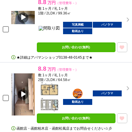
8.8
万円
（管理費等－）
敷 1ヶ月 / 礼 1ヶ月
1階 / 2LDK / 99.36㎡
写真満載
パノラマ
動画あり
お問い合わせ(無料)
★詳細はアパマンショップ0138‐48‐0145まで★
8.8
万円
（管理費等－）
敷 1ヶ月 / 礼 1ヶ月
2階 / 2LDK / 64.58㎡
ポンタ
部屋
パノラマ
動画あり
お問い合わせ(無料)
函館店・函館柏木店・函館松風店までお問合せください☆彡