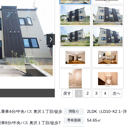
戻す
1
2
3
4
次へ
ス乗車4分/中央バス 奥沢１丁目/徒歩
2LDK（LD10･K2.1･
間取り
54.65㎡
専有面積
乗車8分/中央バス 奥沢１丁目/徒歩7