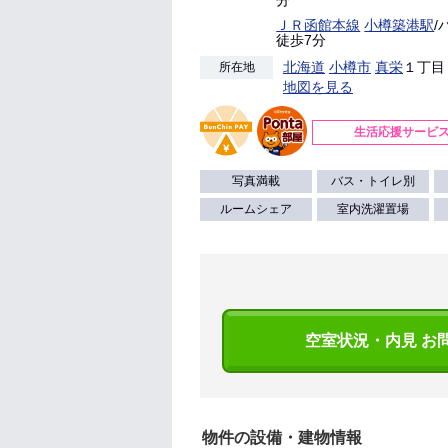
分
ＪＲ函館本線
小樽築港駅
/
徒歩7分
北海道
小樽市
真栄
１丁目 
所在地
地図を見る
生活応援サービ
写真満載
バス・トイレ別
ルームシェア
室内洗濯置場
空室状況・内見 お
物件の設備・建物情報