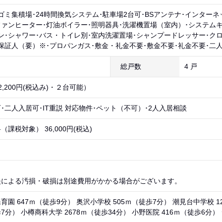
ゴミ集積場･24時間換気システム･駐車場2台可･BSアンテナ･インターネ
ファンヒーター･灯油ボイラー･照明器具･洗濯機置場（室内）･システムキ
ン･シャワー･バス・トイレ別･室内洗濯置場･シャンプードレッサー･クロ
保証人（要）※･プロパンガス･敷金・礼金不要･敷金不要･礼金不要･二
総戸数
4 戸
2,200円(税込み)・２台可能）
･二人入居可･IT重説 対応物件･ペット（不可）･2人入居相談
課税対象） 36,000円(税込)
失による汚損・破損は別途費用がかかる場合がございます。
園 647ｍ（徒歩9分） 奥沢小学校 505ｍ（徒歩7分） 潮見台中学校 1
歩7分） 小樽商科大学 2678ｍ（徒歩34分） 小野医院 416ｍ（徒歩6分） 