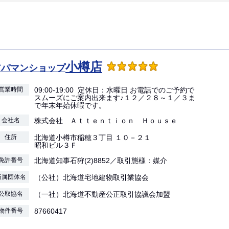
小樽店
アパマンショップ
営業時間
09:00-19:00 定休日：水曜日 お電話でのご予約で
スムーズにご案内出来ます♪１２／２８～１／３ま
で年末年始休暇です。
会社名
株式会社 Ａｔｔｅｎｔｉｏｎ Ｈｏｕｓｅ
住所
北海道小樽市稲穂３丁目 １０－２１
昭和ビル３Ｆ
免許番号
北海道知事石狩(2)8852／取引態様：媒介
所属団体名
（公社）北海道宅地建物取引業協会
公取協名
（一社）北海道不動産公正取引協議会加盟
物件番号
87660417