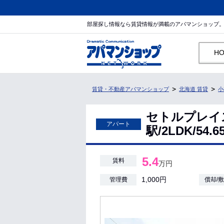
部屋探し情報なら賃貸情報が満載のアパマンショップ
H
賃貸・不動産アパマンショップ
北海道 賃貸
小
セトルプレイ
アパート
駅/2LDK/54
5.4
賃料
万円
1,000円
管理費
償却/