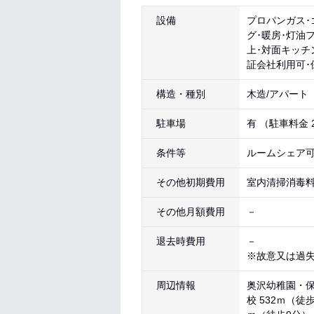
設備
プロパンガス･
グ･暖房･灯油
上･対面キッチ
証会社利用可･
構造・種別
木造/アパート
駐車場
有 （駐車料金 
条件等
ルームシェア可
その他初期費用
室内清掃消毒料（
その他月額費用
－
退去時費用
－
※故意又は過
周辺情報
奥沢幼稚園・保育
校 532ｍ（徒