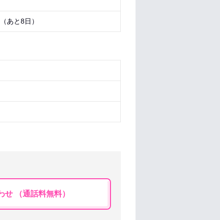
6 （あと
8日
）
わせ （通話料無料）