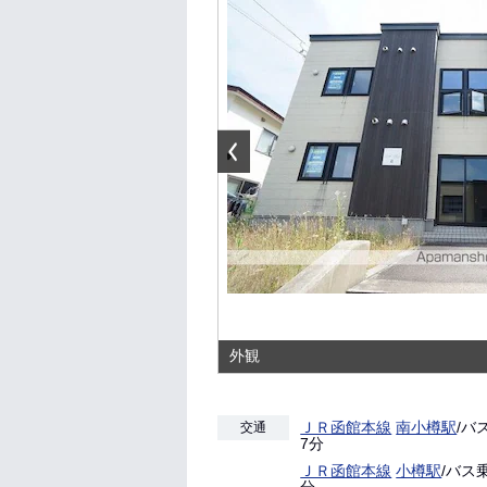
外観
ＪＲ函館本線
南小樽駅
/バ
交通
7分
ＪＲ函館本線
小樽駅
/バス