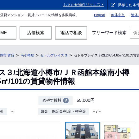
おまかせ物件リクエスト
保存した条
。賃貸マンション・賃貸アパートの情報を多数掲載。
English
簡体中文
繁体
OME
店舗検索
電話で相談
フリーワード検索
樽市 賃貸
南小樽駅
セトルプレイス３
セトルプレイス３/2LDK/54.65㎡/101の
ス３/北海道小樽市/ＪＲ函館本線南小樽
.65㎡/101の賃貸物件情報
55,000円
めやす賃料
－
－/－
敷引
敷金・保証金/礼金・権利金