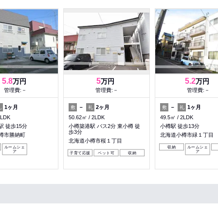
5.8
5
5.2
万円
万円
万円
管理費:－
管理費:－
管理費:－
1ヶ月
－
2ヶ月
－
1ヶ月
礼
敷
礼
敷
礼
2LDK
50.62㎡
2LDK
49.5㎡
2LDK
 徒歩15分
小樽築港駅 バス2分 東小樽 徒
小樽駅 徒歩13分
歩3分
樽市勝納町
北海道小樽市緑１丁目
北海道小樽市桜１丁目
ルームシェ
収納
ルームシェ
ア
ア
子育て応援
ペット可
収納