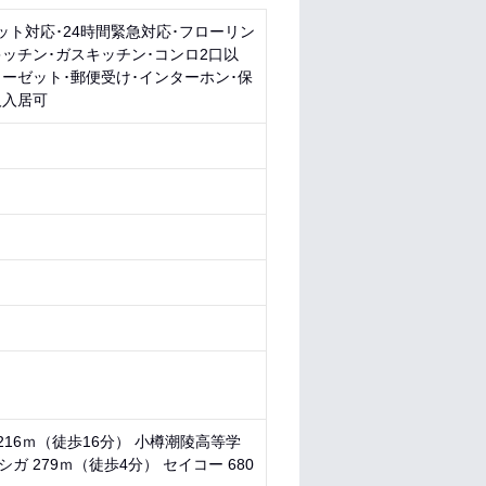
ット対応･24時間緊急対応･フローリン
ッチン･ガスキッチン･コンロ2口以
ーゼット･郵便受け･インターホン･保
人入居可
216ｍ（徒歩16分） 小樽潮陵高等学
シガ 279ｍ（徒歩4分） セイコー 680