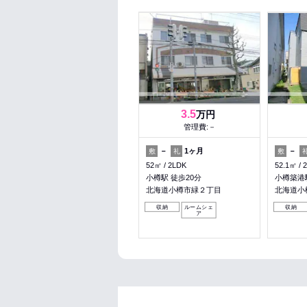
3.5
万円
管理費:－
－
1ヶ月
－
敷
礼
敷
52㎡
2LDK
52.1㎡
小樽駅 徒歩20分
小樽築港駅
北海道小樽市緑２丁目
北海道小
収納
ルームシェ
収納
ア