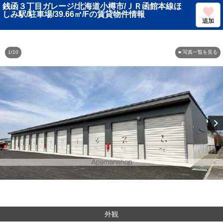
銭函３丁目ガレージ/北海道小樽市/ＪＲ函館本線ほ
しみ駅/駐車場/39.66㎡/Fの賃貸物件情報
追加
1/10
■ 写真一覧を見る
外観