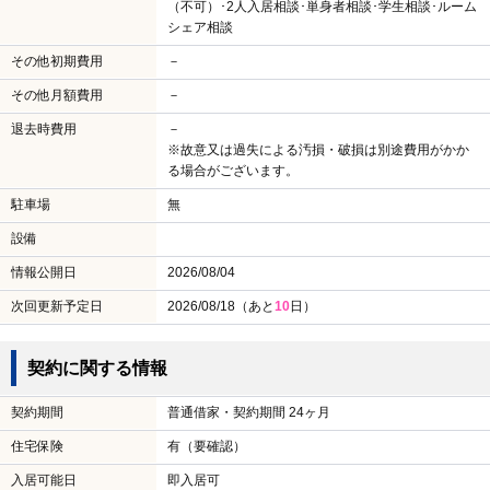
（不可）･2人入居相談･単身者相談･学生相談･ルーム
シェア相談
その他初期費用
－
その他月額費用
－
退去時費用
－
※故意又は過失による汚損・破損は別途費用がかか
る場合がございます。
駐車場
無
設備
情報公開日
2026/08/04
次回更新予定日
2026/08/18（あと
10
日）
契約に関する情報
契約期間
普通借家・契約期間 24ヶ月
住宅保険
有（要確認）
入居可能日
即入居可