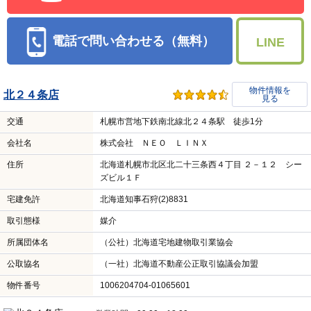
電話で問い合わせる（無料）
LINE
物件情報を
北２４条店
見る
交通
札幌市営地下鉄南北線北２４条駅 徒歩1分
会社名
株式会社 ＮＥＯ ＬＩＮＸ
住所
北海道札幌市北区北二十三条西４丁目 ２－１２ シー
ズビル１Ｆ
宅建免許
北海道知事石狩(2)8831
取引態様
媒介
所属団体名
（公社）北海道宅地建物取引業協会
公取協名
（一社）北海道不動産公正取引協議会加盟
物件番号
1006204704-01065601