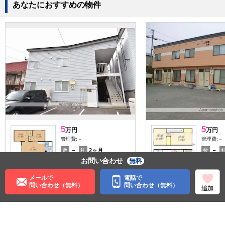
あなたにおすすめの物件
5
5
万円
万円
管理費:－
管理費:－
－
2ヶ月
－
敷
礼
敷
お問い合わせ
無料
50.62㎡
2LDK
53.46㎡
小樽築港駅 バス2分 東小樽
小樽駅 バ
徒歩3分
徒歩1分
メールで
電話で
北海道小樽市桜１丁目
北海道小
問い合わせ（無料）
問い合わせ（無料）
追加
子育て応援
ペット可
収納
収納
ルームシェア