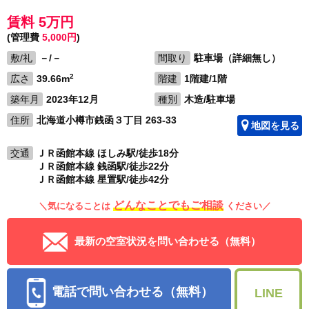
賃料 5万円
(管理費
5,000円
)
敷/礼
－/－
間取り
駐車場（詳細無し）
2
広さ
39.66m
階建
1階建/1階
築年月
2023年12月
種別
木造/駐車場
住所
北海道小樽市銭函３丁目 263-33
地図を見る
交通
ＪＲ函館本線 ほしみ駅/徒歩18分
ＪＲ函館本線 銭函駅/徒歩22分
ＪＲ函館本線 星置駅/徒歩42分
どんなことでもご相談
＼気になることは
ください／
最新の空室状況を問い合わせる（無料）
電話で問い合わせる（無料）
LINE