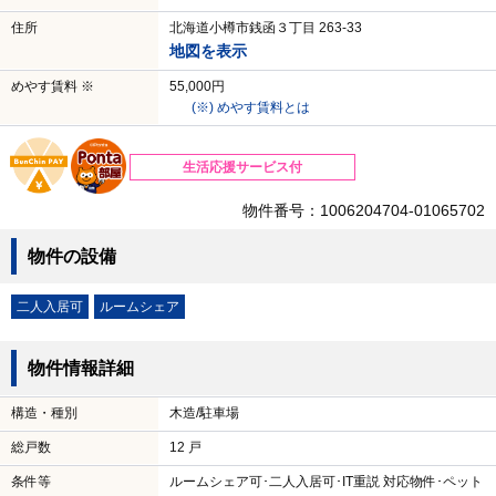
住所
北海道小樽市銭函３丁目 263-33
地図を表示
めやす賃料 ※
55,000円
(※) めやす賃料とは
生活応援サービス付
物件番号：1006204704-01065702
物件の設備
二人入居可
ルームシェア
物件情報詳細
構造・種別
木造/駐車場
総戸数
12 戸
条件等
ルームシェア可･二人入居可･IT重説 対応物件･ペット