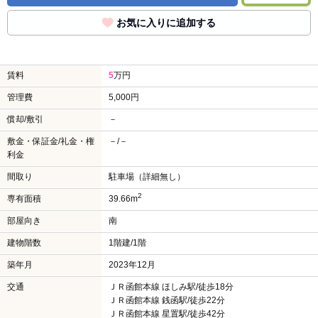
お気に入りに追加する
賃料
5
万円
管理費
5,000円
償却/敷引
－
敷金・保証金/礼金・権
－/－
利金
間取り
駐車場（詳細無し）
2
専有面積
39.66m
部屋向き
南
建物階数
1階建/1階
築年月
2023年12月
交通
ＪＲ函館本線 ほしみ駅/徒歩18分
ＪＲ函館本線 銭函駅/徒歩22分
ＪＲ函館本線 星置駅/徒歩42分