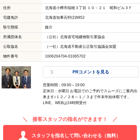
住所
北海道小樽市稲穂３丁目 １０－２１ 昭和ビル３Ｆ
宅建免許
北海道知事石狩(2)8852
取引態様
媒介
所属団体名
（公社）北海道宅地建物取引業協会
公取協名
（一社）北海道不動産公正取引協議会加盟
物件番号
1006204704-01065702
PRコメントを見る
営業時間：09:00～19:00
定休日：水曜日 お電話でのご予約でスムーズにご案内出
来ます♪１２／２８～１／３まで年末年始休暇です。
LINE、WEBは24時間受付
＼ 接客スタッフの指名ができます！ ／
スタッフを指名して問い合わせる（無料）