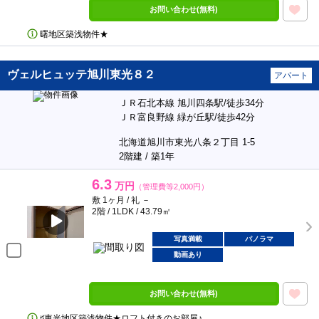
お問い合わせ(無料)
曙地区築浅物件★
ヴェルヒュッテ旭川東光８２
アパート
ＪＲ石北本線 旭川四条駅/徒歩34分
ＪＲ富良野線 緑が丘駅/徒歩42分
北海道旭川市東光八条２丁目 1-5
2階建 / 築1年
6.3
万円
（管理費等2,000円）
敷 1ヶ月 / 礼 －
2階 / 1LDK / 43.79㎡
写真満載
パノラマ
動画あり
お問い合わせ(無料)
♯東光地区築浅物件★ロフト付きのお部屋♪