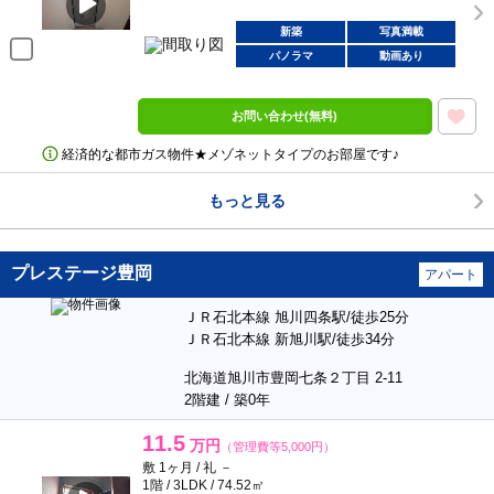
新築
写真満載
パノラマ
動画あり
お問い合わせ(無料)
経済的な都市ガス物件★メゾネットタイプのお部屋です♪
もっと見る
プレステージ豊岡
アパート
ＪＲ石北本線 旭川四条駅/徒歩25分
ＪＲ石北本線 新旭川駅/徒歩34分
北海道旭川市豊岡七条２丁目 2-11
2階建 / 築0年
11.5
万円
（管理費等5,000円）
敷 1ヶ月 / 礼 －
1階 / 3LDK / 74.52㎡