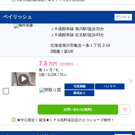
ベイリッシュ
アパート
ＪＲ函館本線 旭川駅/徒歩31分
ＪＲ函館本線 近文駅/徒歩43分
北海道旭川市亀吉一条１丁目 2-14
2階建 / 築1年
7.5
万円
（管理費等－）
敷 1ヶ月 / 礼 －
1階 / 1LDK / 76㎡
写真満載
パノラマ
動画あり
お問い合わせ(無料)
★中心部近く築浅★ＬＰＧ低料金設定のエコジョーズ物件！