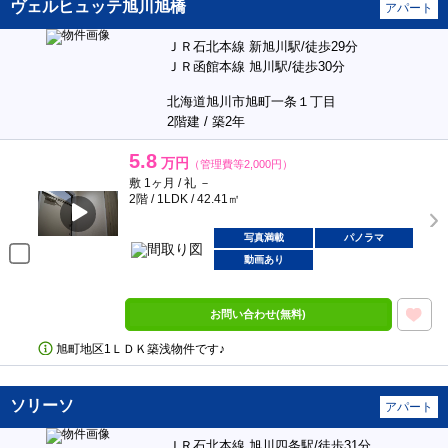
ヴェルヒュッテ旭川旭橋
アパート
ＪＲ石北本線 新旭川駅/徒歩29分
ＪＲ函館本線 旭川駅/徒歩30分
北海道旭川市旭町一条１丁目
2階建 / 築2年
5.8
万円
（管理費等2,000円）
敷 1ヶ月 / 礼 －
2階 / 1LDK / 42.41㎡
写真満載
パノラマ
動画あり
お問い合わせ(無料)
旭町地区1ＬＤＫ築浅物件です♪
ソリーソ
アパート
ＪＲ石北本線 旭川四条駅/徒歩31分