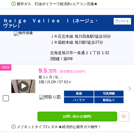
都市ガス、灯油ボイラーで経済的♪エアコン完備★
Ｎｅｉｇｅ Ｖａｌｌｅｅ Ⅰ（ネージュ・
アパート
ヴァレ）
ＪＲ石北本線 旭川四条駅/徒歩10分
ＪＲ函館本線 旭川駅/徒歩27分
北海道旭川市一条通２１丁目 1-32
2階建 / 築0年
NEW
9.5
万円
（管理費等3,000円）
敷 1ヶ月 / 礼 －
1階 / 2LDK / 57.62㎡
新築
写真満載
パノラマ
動画あり
お問い合わせ(無料)
メゾネットタイプ2ＬＤＫ★経済的な都市ガス物件！