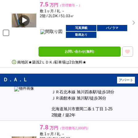
7.5
万円
（管理費等－）
敷 1ヶ月 / 礼 －
2階 / 2LDK / 51.03㎡
写真満載
パノラマ
動画あり
お問い合わせ(無料)
南地区★築浅2ＬＤＫ♪駐車場は2台無料★
Ｄ．Ａ．Ｌ
アパート
ＪＲ石北本線 旭川四条駅/徒歩18分
ＪＲ函館本線 旭川駅/徒歩36分
北海道旭川市豊岡二条１丁目 1-25
2階建 / 築2年
7.8
万円
（管理費等2,000円）
敷 1ヶ月 / 礼 －