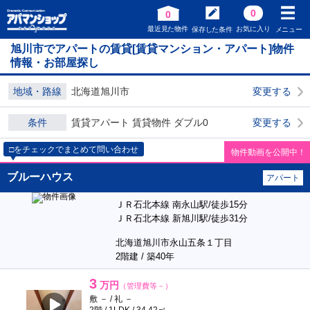
0
0
最近見た物件
お気に入り
保存した条件
メニュー
旭川市でアパートの賃貸[賃貸マンション・アパート]物件
情報・お部屋探し
地域・路線
北海道旭川市
変更する
条件
賃貸アパート 賃貸物件 ダブル0
変更する
□をチェックでまとめて問い合わせ
物件動画を公開中！
ブルーハウス
アパート
ＪＲ石北本線 南永山駅/徒歩15分
ＪＲ石北本線 新旭川駅/徒歩31分
北海道旭川市永山五条１丁目
2階建 / 築40年
3
万円
（管理費等－）
敷 － / 礼 －