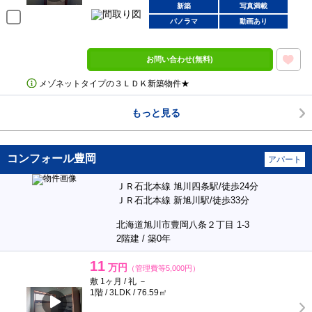
新築
写真満載
パノラマ
動画あり
お問い合わせ(無料)
メゾネットタイプの３ＬＤＫ新築物件★
もっと見る
コンフォール豊岡
アパート
ＪＲ石北本線 旭川四条駅/徒歩24分
ＪＲ石北本線 新旭川駅/徒歩33分
北海道旭川市豊岡八条２丁目 1-3
2階建 / 築0年
11
万円
（管理費等5,000円）
敷 1ヶ月 / 礼 －
1階 / 3LDK / 76.59㎡