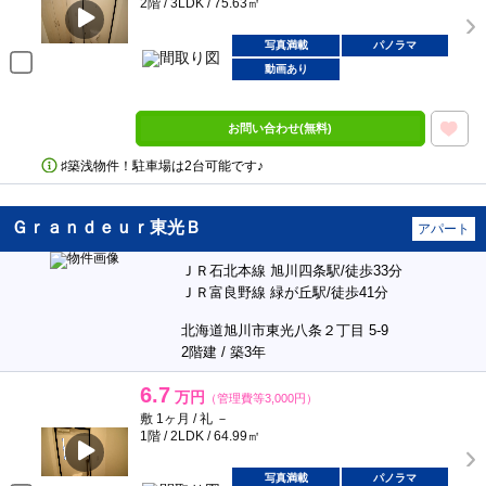
2階 / 3LDK / 75.63㎡
写真満載
パノラマ
動画あり
お問い合わせ(無料)
♯築浅物件！駐車場は2台可能です♪
Ｇｒａｎｄｅｕｒ東光Ｂ
アパート
ＪＲ石北本線 旭川四条駅/徒歩33分
ＪＲ富良野線 緑が丘駅/徒歩41分
北海道旭川市東光八条２丁目 5-9
2階建 / 築3年
6.7
万円
（管理費等3,000円）
敷 1ヶ月 / 礼 －
1階 / 2LDK / 64.99㎡
写真満載
パノラマ