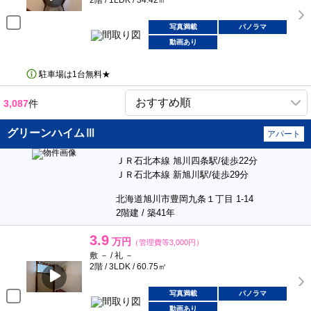
2階 / 1LDK / 34.42㎡
写真満載
パノラマ
動画あり
駐車場は1台無料★
3,087
件
グリーンハイムⅢ
アパート
ＪＲ石北本線 旭川四条駅/徒歩22分
ＪＲ石北本線 新旭川駅/徒歩29分
北海道旭川市豊岡九条１丁目 1-14
2階建 / 築41年
3.9
万円
（管理費等3,000円）
敷 － / 礼 －
2階 / 3LDK / 60.75㎡
写真満載
パノラマ
動画あり