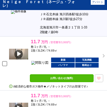
Ｎｅｉｇｅ Ｆｏｒｅｔ（ネージュ・フォ
アパート
レ）
ＪＲ石北本線 旭川四条駅/徒歩10分
ＪＲ函館本線 旭川駅/徒歩27分
北海道旭川市一条通２１丁目 1-33
2階建 / 築0年
11.7
万円
（管理費等3,000円）
敷 1ヶ月 / 礼 －
1階 / 3LDK / 74.69㎡
新築
写真満載
パノラマ
動画あり
お問い合わせ(無料)
♯経済的な都市ガス物件★メゾネットタイプのお部屋です♪
11.7
万円
（管理費等3,000円）
敷 1ヶ月 / 礼 －
1階 / 3LDK / 74.69㎡