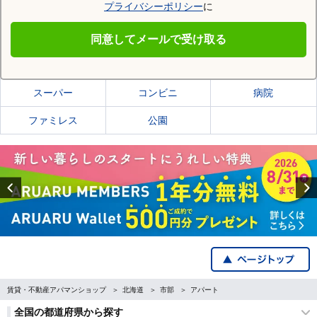
プライバシーポリシー
に
旭川市
同意してメールで受け取る
旭川市の施設一覧
スーパー
コンビニ
病院
ファミレス
公園
Previous
賃貸・不動産アパマンショップ
北海道
市部
アパート
全国の都道府県から探す