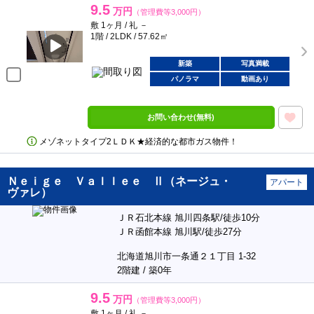
9.5
万円
（管理費等3,000円）
敷 1ヶ月 / 礼 －
1階 / 2LDK / 57.62㎡
新築
写真満載
パノラマ
動画あり
お問い合わせ(無料)
メゾネットタイプ2ＬＤＫ★経済的な都市ガス物件！
Ｎｅｉｇｅ Ｖａｌｌｅｅ Ⅱ（ネージュ・
アパート
ヴァレ）
ＪＲ石北本線 旭川四条駅/徒歩10分
ＪＲ函館本線 旭川駅/徒歩27分
北海道旭川市一条通２１丁目 1-32
2階建 / 築0年
9.5
万円
（管理費等3,000円）
敷 1ヶ月 / 礼 －