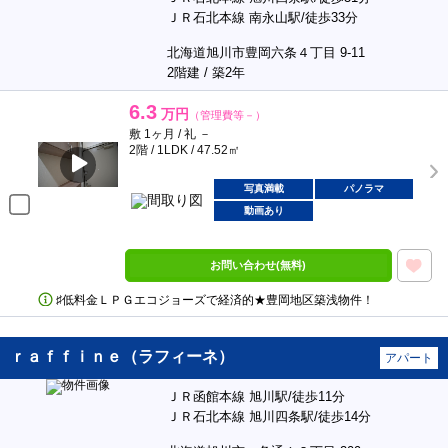
ＪＲ石北本線 南永山駅/徒歩33分
北海道旭川市豊岡六条４丁目 9-11
2階建 / 築2年
6.3
万円
（管理費等－）
敷 1ヶ月 / 礼 －
2階 / 1LDK / 47.52㎡
写真満載
パノラマ
動画あり
お問い合わせ(無料)
♯低料金ＬＰＧエコジョーズで経済的★豊岡地区築浅物件！
ｒａｆｆｉｎｅ（ラフィーネ）
アパート
ＪＲ函館本線 旭川駅/徒歩11分
ＪＲ石北本線 旭川四条駅/徒歩14分