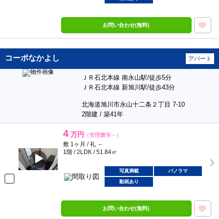
お問い合わせ(無料)
コーポなかよし
アパート
ＪＲ石北本線 南永山駅/徒歩5分
ＪＲ石北本線 新旭川駅/徒歩43分
北海道旭川市永山十二条２丁目 7-10
2階建 / 築41年
4
万円
（管理費等－）
敷 1ヶ月 / 礼 －
1階 / 2LDK / 51.84㎡
写真満載
パノラマ
動画あり
お問い合わせ(無料)