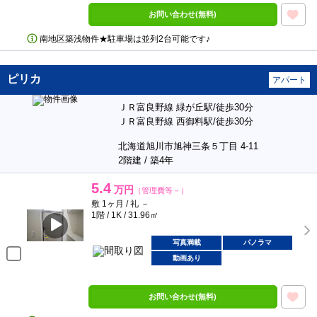
お問い合わせ(無料)
南地区築浅物件★駐車場は並列2台可能です♪
ピリカ
アパート
ＪＲ富良野線 緑が丘駅/徒歩30分
ＪＲ富良野線 西御料駅/徒歩30分
北海道旭川市旭神三条５丁目 4-11
2階建 / 築4年
5.4
万円
（管理費等－）
敷 1ヶ月 / 礼 －
1階 / 1K / 31.96㎡
写真満載
パノラマ
動画あり
お問い合わせ(無料)