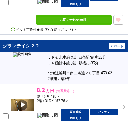
動画あり
お問い合わせ(無料)
ペット可物件★経済的な都市ガスです♪
グランテイク２２
アパート
ＪＲ石北本線 旭川四条駅/徒歩22分
ＪＲ函館本線 旭川駅/徒歩35分
北海道旭川市南二条通２６丁目 459-62
2階建 / 築3年
8.2
万円
（管理費等－）
敷 1ヶ月 / 礼 －
2階 / 3LDK / 57.76㎡
写真満載
パノラマ
動画あり