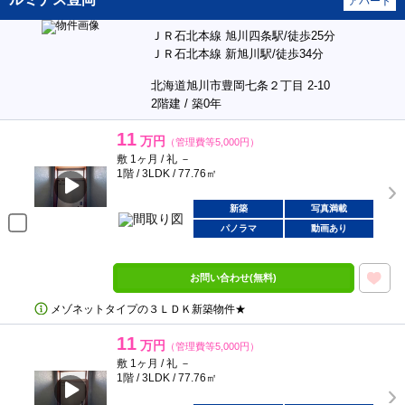
アパート
ＪＲ石北本線 旭川四条駅/徒歩25分
ＪＲ石北本線 新旭川駅/徒歩34分
北海道旭川市豊岡七条２丁目 2-10
2階建 / 築0年
11
万円
（管理費等5,000円）
敷 1ヶ月 / 礼 －
1階 / 3LDK / 77.76㎡
新築
写真満載
パノラマ
動画あり
お問い合わせ(無料)
メゾネットタイプの３ＬＤＫ新築物件★
11
万円
（管理費等5,000円）
敷 1ヶ月 / 礼 －
1階 / 3LDK / 77.76㎡