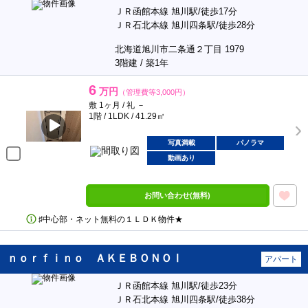
ＪＲ函館本線 旭川駅/徒歩17分
ＪＲ石北本線 旭川四条駅/徒歩28分
北海道旭川市二条通２丁目 1979
3階建 / 築1年
6
万円
（管理費等3,000円）
敷 1ヶ月 / 礼 －
1階 / 1LDK / 41.29㎡
写真満載
パノラマ
動画あり
お問い合わせ(無料)
♯中心部・ネット無料の１ＬＤＫ物件★
ｎｏｒｆｉｎｏ ＡＫＥＢＯＮＯⅠ
アパート
ＪＲ函館本線 旭川駅/徒歩23分
ＪＲ石北本線 旭川四条駅/徒歩38分