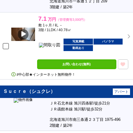
北海道旭川市一条通１２丁目 209
3階建 / 築2年
7.1
万円
（管理費等3,000円）
敷 1ヶ月 / 礼 －
3階 / 1LDK / 40.78㎡
写真満載
パノラマ
動画あり
お問い合わせ(無料)
♯中心部★インターネット無料物件！
Ｓｕｃｒｅ（シュクレ）
アパート
ＪＲ石北本線 旭川四条駅/徒歩21分
ＪＲ函館本線 旭川駅/徒歩32分
北海道旭川市南三条通２３丁目 1975-496
2階建 / 築2年