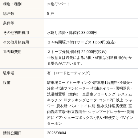
構造・種別
木造/アパート
総戸数
8 戸
条件等
その他初期費用
水廻り清掃・除菌代 33,000円
その他月額費用
２４時間駆け付けサービス 1,650円(税込)
退去時費用
ストーブ分解掃除料 22,000円(税込)
※故意又は過失による汚損・破損は別途費用がかか
る場合がございます。
駐車場
有 （ロードヒーティング）
設備
駐車場ロードヒーティング･駐車場1台無料･冷暖房･
冷房･灯油ファンヒーター･灯油ボイラー･照明器具･
洗濯機置場（室内）･全居室フローリング･システム
キッチン･IHクッキングヒータ･コンロ2口以上･シャ
ワー･脱衣所･バス・トイレ別･温水洗浄暖房便座･室
内洗濯置場･独立洗面台･シャンプードレッサー･洗面
所にドア･シューズボックス･押入･郵便受け･TVイン
ターホン
情報公開日
2026/08/04