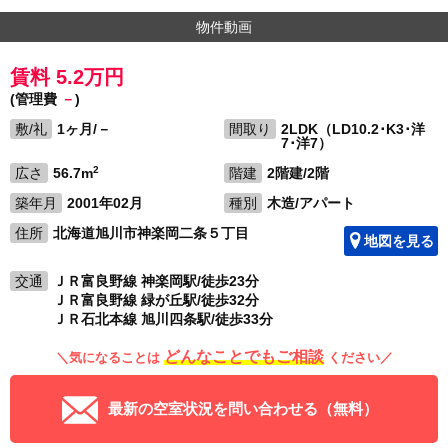
物件動画
賃料 5.2万円
(管理費
－
)
敷/礼
1ヶ月/－
間取り
2LDK（LD10.2･K3･洋
7･洋7）
2
広さ
56.7m
階建
2階建/2階
築年月
2001年02月
種別
木造/アパート
住所
北海道旭川市神楽岡二条５丁目
地図を見る
交通
ＪＲ富良野線 神楽岡駅/徒歩23分
ＪＲ富良野線 緑が丘駅/徒歩32分
ＪＲ石北本線 旭川四条駅/徒歩33分
どんなことでもご相談
＼気になることは
ください／
最新の空室状況を問い合わせる（無料）