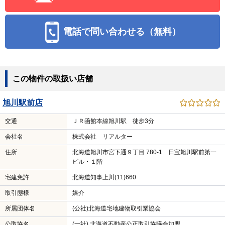
電話で問い合わせる（無料）
この物件の取扱い店舗
旭川駅前店
交通
ＪＲ函館本線旭川駅 徒歩3分
会社名
株式会社 リアルター
住所
北海道旭川市宮下通９丁目 780-1 日宝旭川駅前第一
ビル・１階
宅建免許
北海道知事上川(11)660
取引態様
媒介
所属団体名
(公社)北海道宅地建物取引業協会
公取協名
(一社) 北海道不動産公正取引協議会加盟