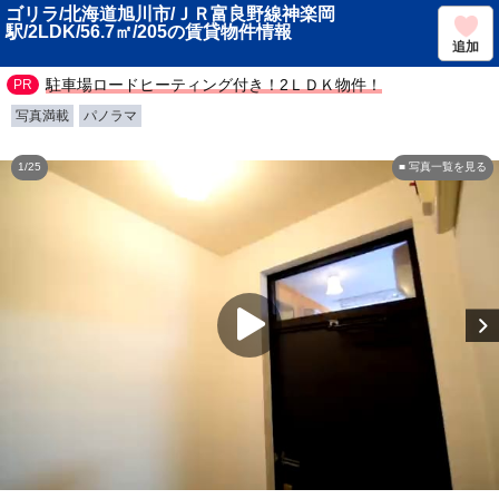
ゴリラ/北海道旭川市/ＪＲ富良野線神楽岡
駅/2LDK/56.7㎡/205の賃貸物件情報
追加
駐車場ロードヒーティング付き！2ＬＤＫ物件！
写真満載
パノラマ
1/25
■ 写真一覧を見る