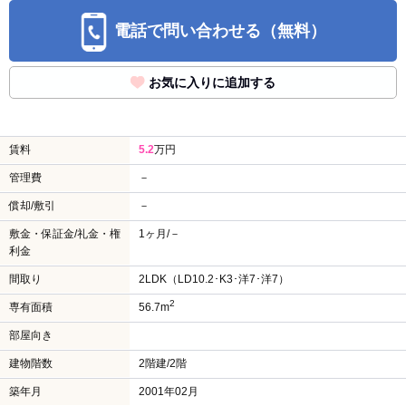
電話で問い合わせる（無料）
お気に入りに追加する
賃料
5.2
万円
管理費
－
償却/敷引
－
敷金・保証金/礼金・権
1ヶ月/－
利金
間取り
2LDK（LD10.2･K3･洋7･洋7）
2
専有面積
56.7m
部屋向き
建物階数
2階建/2階
築年月
2001年02月