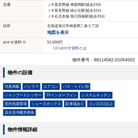
交通
ＪＲ富良野線 神楽岡駅/徒歩23分
ＪＲ富良野線 緑が丘駅/徒歩32分
ＪＲ石北本線 旭川四条駅/徒歩33分
住所
北海道旭川市神楽岡二条５丁目
地図を表示
めやす賃料 ※
52,000円
(※) めやす賃料とは
物件番号：88114582-01054502
物件の設備
写真満載
パノラマ
エアコン
バス・トイレ別
シャンプードレッサー
TVインターフォン
システムキッチン
室内洗濯置場
シューズボックス
駐車場あり
コンロ2口以上
温水洗浄暖房便座
物件情報詳細