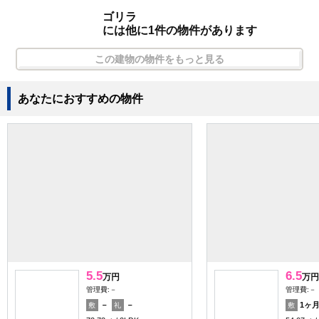
ゴリラ
には他に1件の物件があります
この建物の物件をもっと見る
あなたにおすすめの物件
5.5
6.5
万円
万円
管理費:－
管理費:－
－
－
1ヶ
敷
礼
敷