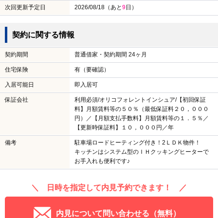
次回更新予定日
2026/08/18（あと
9
日）
契約に関する情報
契約期間
普通借家・契約期間 24ヶ月
住宅保険
有（要確認）
入居可能日
即入居可
保証会社
利用必須/オリコフォレントインシュア/【初回保証
料】月額賃料等の５０％（最低保証料２０，０００
円）／【月額支払手数料】月額賃料等の１．５％／
【更新時保証料】１０，０００円／年
備考
駐車場ロードヒーティング付き！2ＬＤＫ物件！
キッチンはシステム型のＩＨクッキングヒーターで
お手入れも便利です♪
＼ 日時を指定して内見予約できます！ ／
内見について問い合わせる（無料）