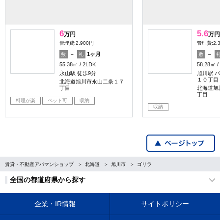
6
5.6
万円
万円
管理費:2,900円
管理費:2,
－
1ヶ月
－
敷
礼
敷
55.38㎡
2LDK
58.28㎡
永山駅 徒歩9分
旭川駅 バ
１０丁目
北海道旭川市永山二条１７
丁目
北海道旭
丁目
料理が楽
ペット可
収納
収納
賃貸・不動産アパマンショップ
北海道
旭川市
ゴリラ
全国の都道府県から探す
企業・IR情報
サイトポリシー