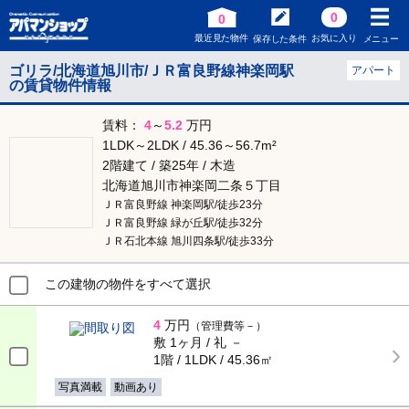
0
0
最近見た物件
お気に入り
保存した条件
メニュー
ゴリラ/北海道旭川市/ＪＲ富良野線神楽岡駅
アパート
の賃貸物件情報
賃料：
4
～
5.2
万円
1LDK～2LDK / 45.36～56.7m²
2階建て / 築25年 / 木造
北海道旭川市神楽岡二条５丁目
ＪＲ富良野線 神楽岡駅/徒歩23分
ＪＲ富良野線 緑が丘駅/徒歩32分
ＪＲ石北本線 旭川四条駅/徒歩33分
この建物の物件をすべて選択
4
万円
（管理費等－）
敷 1ヶ月 / 礼 －
1階 / 1LDK / 45.36㎡
写真満載
動画あり