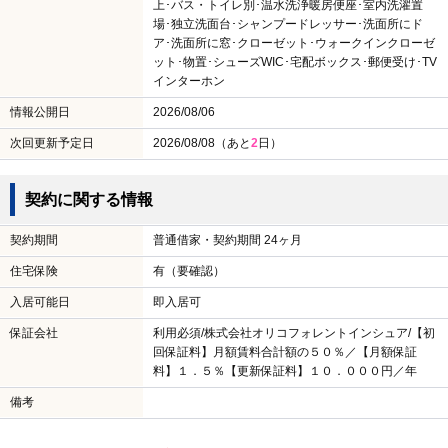
上･バス・トイレ別･温水洗浄暖房便座･室内洗濯置
場･独立洗面台･シャンプードレッサー･洗面所にド
ア･洗面所に窓･クローゼット･ウォークインクローゼ
ット･物置･シューズWIC･宅配ボックス･郵便受け･TV
インターホン
情報公開日
2026/08/06
次回更新予定日
2026/08/08（あと
2
日）
契約に関する情報
契約期間
普通借家・契約期間 24ヶ月
住宅保険
有（要確認）
入居可能日
即入居可
保証会社
利用必須/株式会社オリコフォレントインシュア/【初
回保証料】月額賃料合計額の５０％／【月額保証
料】１．５％【更新保証料】１０．０００円／年
備考