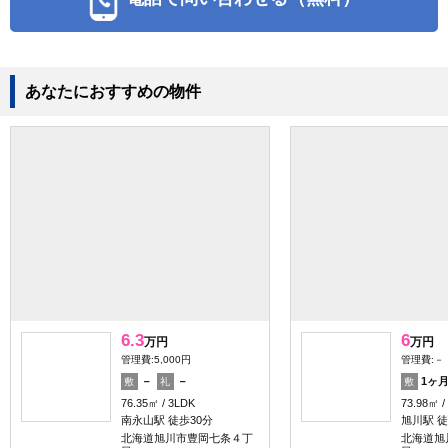
あなたにおすすめの物件
6.3
6
万円
万円
管理費:5,000円
管理費:－
－
－
1ヶ
敷
礼
敷
76.35㎡
3LDK
73.98㎡
南永山駅 徒歩30分
旭川駅 徒
北海道旭川市豊岡七条４丁
北海道旭