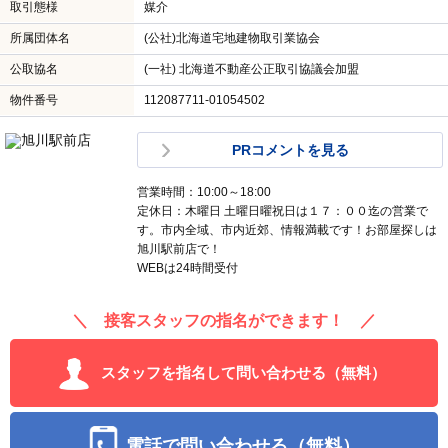
取引態様
媒介
所属団体名
(公社)北海道宅地建物取引業協会
公取協名
(一社) 北海道不動産公正取引協議会加盟
物件番号
112087711-01054502
PRコメントを見る
営業時間：10:00～18:00
定休日：木曜日 土曜日曜祝日は１７：００迄の営業で
す。市内全域、市内近郊、情報満載です！お部屋探しは
旭川駅前店で！
WEBは24時間受付
＼ 接客スタッフの指名ができます！ ／
スタッフを指名して問い合わせる（無料）
電話で問い合わせる（無料）