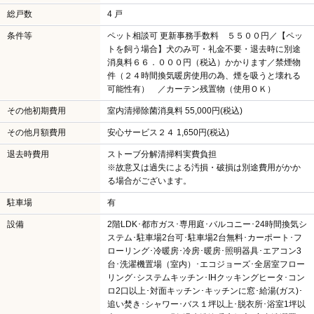
総戸数
4 戸
条件等
ペット相談可 更新事務手数料 ５５００円／【ペッ
トを飼う場合】犬のみ可・礼金不要・退去時に別途
消臭料６６．０００円（税込）かかります／禁煙物
件（２４時間換気暖房使用の為、煙を吸うと壊れる
可能性有） ／カーテン残置物（使用ＯＫ）
その他初期費用
室内清掃除菌消臭料 55,000円(税込)
その他月額費用
安心サービス２４ 1,650円(税込)
退去時費用
ストーブ分解清掃料実費負担
※故意又は過失による汚損・破損は別途費用がかか
る場合がございます。
駐車場
有
設備
2階LDK･都市ガス･専用庭･バルコニー･24時間換気シ
ステム･駐車場2台可･駐車場2台無料･カーポート･フ
ローリング･冷暖房･冷房･暖房･照明器具･エアコン3
台･洗濯機置場（室内）･エコジョーズ･全居室フロー
リング･システムキッチン･IHクッキングヒータ･コン
ロ2口以上･対面キッチン･キッチンに窓･給湯(ガス)･
追い焚き･シャワー･バス１坪以上･脱衣所･浴室1坪以