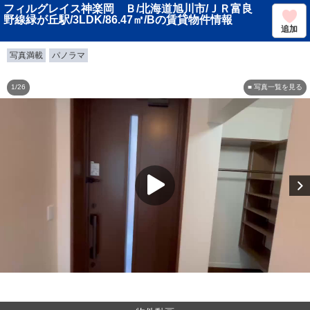
フィルグレイス神楽岡 Ｂ/北海道旭川市/ＪＲ富良
野線緑が丘駅/3LDK/86.47㎡/Bの賃貸物件情報
追加
写真満載
パノラマ
1/26
■ 写真一覧を見る