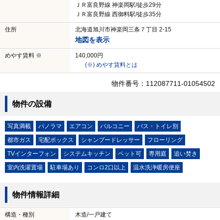
ＪＲ富良野線 神楽岡駅/徒歩29分
ＪＲ富良野線 西御料駅/徒歩35分
住所
北海道旭川市神楽岡三条７丁目 2-15
地図を表示
めやす賃料 ※
140,000円
(※) めやす賃料とは
物件番号：112087711-01054502
物件の設備
写真満載
パノラマ
エアコン
バルコニー
バス・トイレ別
都市ガス
宅配ボックス
シャンプードレッサー
フローリング
TVインターフォン
システムキッチン
ペット可
専用庭
追い焚き
室内洗濯置場
駐車場あり
コンロ2口以上
温水洗浄暖房便座
物件情報詳細
構造・種別
木造/一戸建て