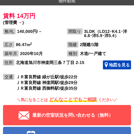
物件動画
賃料 14万円
(管理費
－
)
敷/礼
140,000円/－
間取り
3LDK（LD12･K4.1･洋
6.8･洋5.9･洋5.4）
2
広さ
86.47m
階建
2階建/1階
築年月
2020年10月
種別
木造/一戸建て
住所
北海道旭川市神楽岡三条７丁目 2-15
地図を見る
交通
ＪＲ富良野線 緑が丘駅/徒歩22分
ＪＲ富良野線 神楽岡駅/徒歩29分
ＪＲ富良野線 西御料駅/徒歩35分
どんなことでもご相談
＼気になることは
ください／
最新の空室状況を問い合わせる（無料）