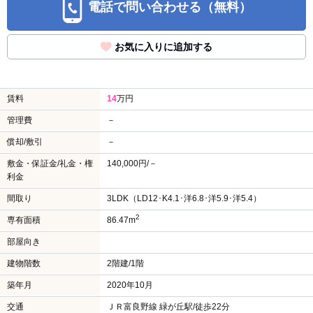
電話で問い合わせる（無料）
お気に入りに追加する
賃料
14
万円
管理費
－
償却/敷引
－
敷金・保証金/礼金・権
140,000円/－
利金
間取り
3LDK（LD12･K4.1･洋6.8･洋5.9･洋5.4）
2
専有面積
86.47m
部屋向き
建物階数
2階建/1階
築年月
2020年10月
交通
ＪＲ富良野線 緑が丘駅/徒歩22分