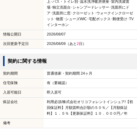
上･バス・トイレ別･温水洗浄暖房便座･室内洗濯置
場･独立洗面台･シャンプードレッサー･洗面所にド
ア･洗面所に窓･クローゼット･ウォークインクローゼ
ット･物置･シューズWIC･宅配ボックス･郵便受け･TV
インターホン
情報公開日
2026/08/07
次回更新予定日
2026/08/09（あと
2
日）
契約に関する情報
契約期間
普通借家・契約期間 24ヶ月
住宅保険
有（要確認）
入居可能日
即入居可
保証会社
利用必須/株式会社オリコフォレントインシュア/【初
回保証料】月額賃料合計額の５０％／【月額保証
料】１．５％【更新保証料】１０．０００円／年
備考