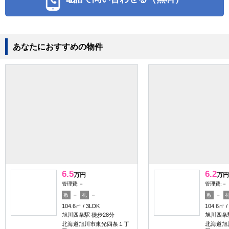
あなたにおすすめの物件
6.5
6.2
万円
万円
管理費:－
管理費:－
－
－
－
敷
礼
敷
104.6㎡
3LDK
104.6㎡
旭川四条駅 徒歩28分
旭川四条駅
北海道旭川市東光四条１丁
北海道旭