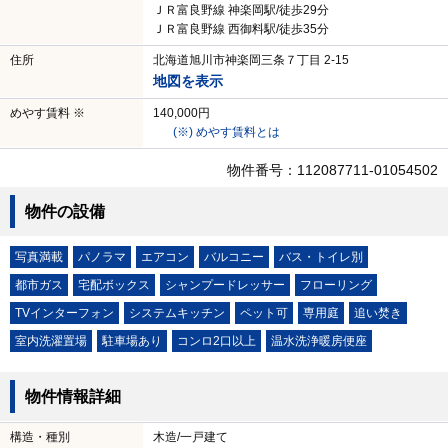
ＪＲ富良野線 神楽岡駅/徒歩29分
ＪＲ富良野線 西御料駅/徒歩35分
住所
北海道旭川市神楽岡三条７丁目 2-15
地図を表示
めやす賃料 ※
140,000円
(※) めやす賃料とは
物件番号：112087711-01054502
物件の設備
写真満載
パノラマ
エアコン
バルコニー
バス・トイレ別
都市ガス
宅配ボックス
シャンプードレッサー
フローリング
TVインターフォン
システムキッチン
ペット可
専用庭
追い焚き
室内洗濯置場
駐車場あり
コンロ2口以上
温水洗浄暖房便座
物件情報詳細
構造・種別
木造/一戸建て