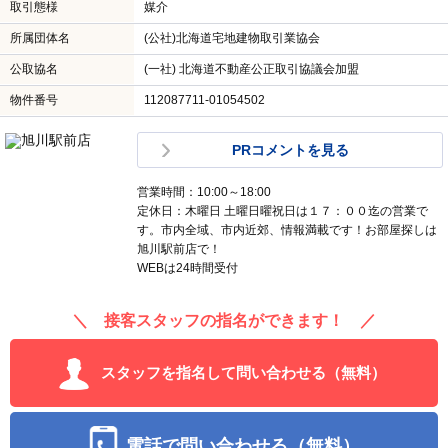
取引態様
媒介
所属団体名
(公社)北海道宅地建物取引業協会
公取協名
(一社) 北海道不動産公正取引協議会加盟
物件番号
112087711-01054502
PRコメントを見る
営業時間：10:00～18:00
定休日：木曜日 土曜日曜祝日は１７：００迄の営業で
す。市内全域、市内近郊、情報満載です！お部屋探しは
旭川駅前店で！
WEBは24時間受付
＼ 接客スタッフの指名ができます！ ／
スタッフを指名して問い合わせる（無料）
電話で問い合わせる（無料）