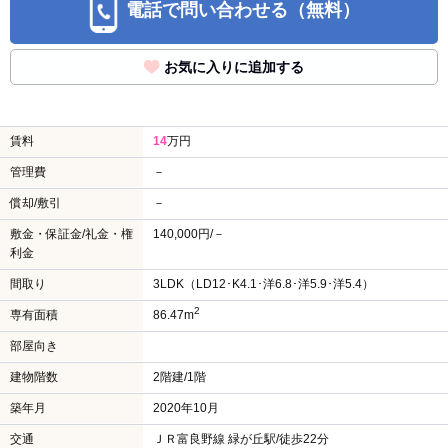
電話で問い合わせる（無料）
お気に入りに追加する
賃料
14
万円
管理費
－
償却/敷引
－
敷金・保証金/礼金・権
140,000円/－
利金
間取り
3LDK（LD12･K4.1･洋6.8･洋5.9･洋5.4）
2
専有面積
86.47m
部屋向き
建物階数
2階建/1階
築年月
2020年10月
交通
ＪＲ富良野線 緑が丘駅/徒歩22分