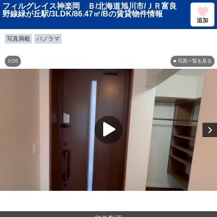
フィルグレイス神楽岡 Ｂ/北海道旭川市/ＪＲ富良
野線緑が丘駅/3LDK/86.47㎡/Bの賃貸物件情報
追加
写真満載
パノラマ
1/26
■ 写真一覧を見る