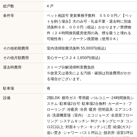
総戸数
4 戸
条件等
ペット相談可 更新事務手数料 ５５００円／【ペッ
トを飼う場合】犬のみ可・礼金不要・退去時に別途
消臭料６６．０００円（税込）かかります／禁煙物
件（２４時間換気暖房使用の為、煙を吸うと壊れる
可能性有） ／カーテン残置物（使用ＯＫ）
その他初期費用
室内清掃除菌消臭料 55,000円(税込)
その他月額費用
安心サービス２４ 1,650円(税込)
退去時費用
ストーブ分解清掃料実費負担
※故意又は過失による汚損・破損は別途費用がかか
る場合がございます。
駐車場
有
設備
2階LDK･都市ガス･専用庭･バルコニー･24時間換気シ
ステム･駐車場2台可･駐車場2台無料･カーポート･フ
ローリング･冷暖房･冷房･暖房･照明器具･エアコン3
台･洗濯機置場（室内）･エコジョーズ･全居室フロー
リング･システムキッチン･IHクッキングヒータ･コン
ロ2口以上･対面キッチン･キッチンに窓･給湯(ガス)･
追い焚き･シャワー･バス１坪以上･脱衣所･浴室1坪以