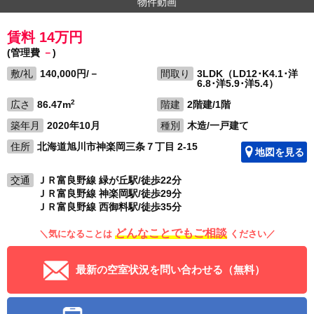
物件動画
賃料 14万円
(管理費
－
)
敷/礼
140,000円/－
間取り
3LDK（LD12･K4.1･洋
6.8･洋5.9･洋5.4）
2
広さ
86.47m
階建
2階建/1階
築年月
2020年10月
種別
木造/一戸建て
住所
北海道旭川市神楽岡三条７丁目 2-15
地図を見る
交通
ＪＲ富良野線 緑が丘駅/徒歩22分
ＪＲ富良野線 神楽岡駅/徒歩29分
ＪＲ富良野線 西御料駅/徒歩35分
どんなことでもご相談
＼気になることは
ください／
最新の空室状況を問い合わせる（無料）