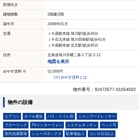
部屋向き
建物階数
2階建/2階
築年月
2008年01月
交通
ＪＲ函館本線 旭川駅/徒歩26分
ＪＲ石北本線 旭川四条駅/徒歩41分
ＪＲ函館本線 近文駅/徒歩45分
住所
北海道旭川市曙二条５丁目 2-12
地図を表示
めやす賃料 ※
52,000円
(※) めやす賃料とは
物件番号：92472677-01054502
物件の設備
エアコン
オール電化
バス・トイレ別
シャンプードレッサー
フローリング
TVインターフォン
システムキッチン
ペット可
室内洗濯置場
シューズボックス
駐車場あり
コンロ2口以上