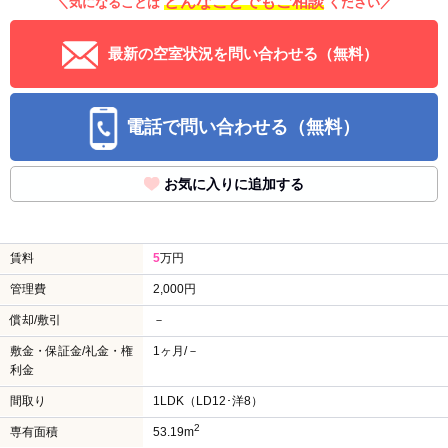
どんなことでもご相談
＼気になることは
ください／
最新の空室状況を問い合わせる（無料）
電話で問い合わせる（無料）
お気に入りに追加する
賃料
5
万円
管理費
2,000円
償却/敷引
－
敷金・保証金/礼金・権
1ヶ月/－
利金
間取り
1LDK（LD12･洋8）
2
専有面積
53.19m