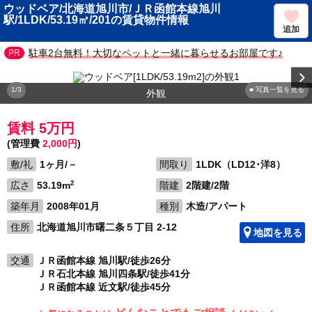
ウッドベア/北海道旭川市/ＪＲ函館本線旭川
駅/1LDK/53.19㎡/201の賃貸物件情報
追加
駐車2台無料！大切なペットと一緒に暮らせるお部屋です♪
1/3
■ 写真一覧を見る
外観
賃料 5万円
(管理費
2,000円
)
敷/礼
1ヶ月/－
間取り
1LDK（LD12･洋8）
2
広さ
53.19m
階建
2階建/2階
築年月
2008年01月
種別
木造/アパート
住所
北海道旭川市曙二条５丁目 2-12
地図を見る
交通
ＪＲ函館本線 旭川駅/徒歩26分
ＪＲ石北本線 旭川四条駅/徒歩41分
ＪＲ函館本線 近文駅/徒歩45分