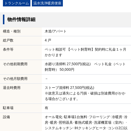
トランクルーム
温水洗浄暖房便座
物件情報詳細
構造・種別
木造/アパート
総戸数
4 戸
条件等
ペット相談可 【ペット飼育時】契約時に礼金１ヶ月
かかります
その他初期費用
水廻り清掃料 27,500円(税込) ペット礼金（ペット
飼育時） 50,000円
その他月額費用
－
退去時費用
ストーブ清掃料 27,500円(税込)
※故意又は過失による汚損・破損は別途費用がかか
る場合がございます。
駐車場
有
設備
オール電化･駐車場1台無料･フローリング･冷暖房･冷
房･暖房･照明器具･蓄熱式暖房･洗濯機置場（室内）･
システムキッチン･IHクッキングヒータ･コンロ2口以