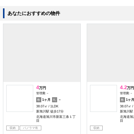
あなたにおすすめの物件
4
4.2
万円
万円
管理費:－
管理費:－
1ヶ月
－
1ヶ
敷
礼
敷
38.07㎡
1LDK
38.07㎡
新旭川駅 徒歩17分
新旭川駅 
北海道旭川市新富三条１丁
北海道旭
目
目
収納
パノラマ有
収納