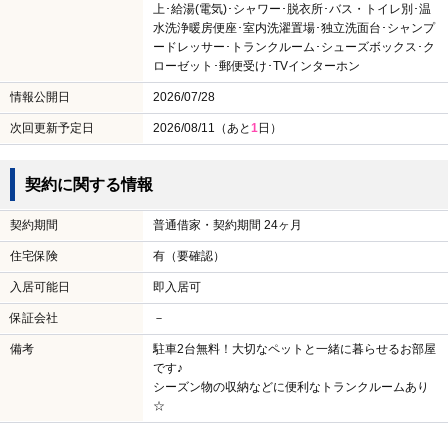
上･給湯(電気)･シャワー･脱衣所･バス・トイレ別･温
水洗浄暖房便座･室内洗濯置場･独立洗面台･シャンプ
ードレッサー･トランクルーム･シューズボックス･ク
ローゼット･郵便受け･TVインターホン
情報公開日
2026/07/28
次回更新予定日
2026/08/11（あと
1
日）
契約に関する情報
契約期間
普通借家・契約期間 24ヶ月
住宅保険
有（要確認）
入居可能日
即入居可
保証会社
－
備考
駐車2台無料！大切なペットと一緒に暮らせるお部屋
です♪
シーズン物の収納などに便利なトランクルームあり
☆