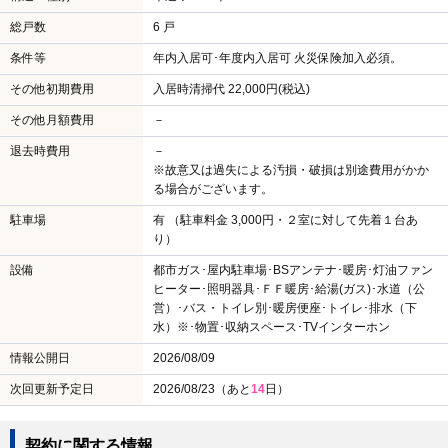
総戸数
6 戸
条件等
年内入居可･年度内入居可 火災保険加入必須。
その他初期費用
入居時清掃代 22,000円(税込)
その他月額費用
－
退去時費用
－
※故意又は過失による汚損・破損は別途費用がかか
る場合がございます。
駐車場
有 （駐車料金 3,000円・２室に対して先着１台あ
り）
設備
都市ガス･屋内駐車場･BSアンテナ･暖房･灯油ファン
ヒーター･照明器具･ＦＦ暖房･給湯(ガス)･水道（公
営）･バス・トイレ別･暖房便座･トイレ･排水（下
水）※･物置･収納スペース･TVインターホン
情報公開日
2026/08/09
次回更新予定日
2026/08/23（あと
14
日）
契約に関する情報