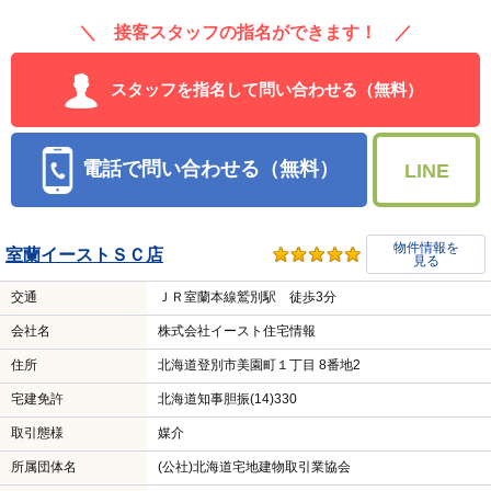
＼ 接客スタッフの指名ができます！ ／
スタッフを指名して問い合わせる（無料）
電話で問い合わせる（無料）
LINE
物件情報を
室蘭イーストＳＣ店
見る
交通
ＪＲ室蘭本線鷲別駅 徒歩3分
会社名
株式会社イースト住宅情報
住所
北海道登別市美園町１丁目 8番地2
宅建免許
北海道知事胆振(14)330
取引態様
媒介
所属団体名
(公社)北海道宅地建物取引業協会