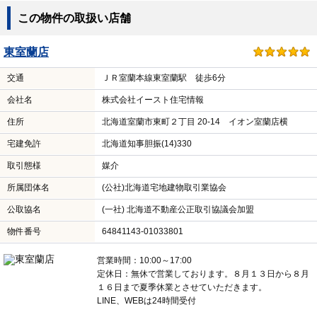
この物件の取扱い店舗
東室蘭店
交通
ＪＲ室蘭本線東室蘭駅 徒歩6分
会社名
株式会社イースト住宅情報
住所
北海道室蘭市東町２丁目 20-14 イオン室蘭店横
宅建免許
北海道知事胆振(14)330
取引態様
媒介
所属団体名
(公社)北海道宅地建物取引業協会
公取協名
(一社) 北海道不動産公正取引協議会加盟
物件番号
64841143-01033801
営業時間：10:00～17:00
定休日：無休で営業しております。８月１３日から８月
１６日まで夏季休業とさせていただきます。
LINE、WEBは24時間受付