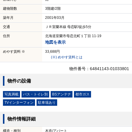
建物階数
3階建/2階
築年月
2001年03月
交通
ＪＲ室蘭本線 母恋駅/徒歩5分
住所
北海道室蘭市母恋北町１丁目 11-19
地図を表示
めやす賃料 ※
33,688円
(※) めやす賃料とは
物件番号：64841143-01033801
物件の設備
写真満載
バス・トイレ別
BSアンテナ
都市ガス
TVインターフォン
駐車場あり
物件情報詳細
構造・種別
木造/アパート