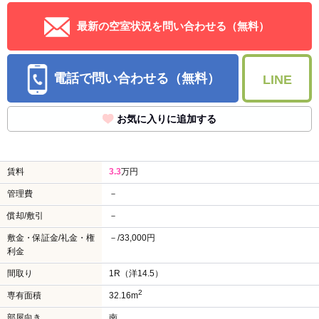
最新の空室状況を問い合わせる（無料）
電話で問い合わせる（無料）
LINE
お気に入りに追加する
賃料
3.3
万円
管理費
－
償却/敷引
－
敷金・保証金/礼金・権
－/33,000円
利金
間取り
1R（洋14.5）
2
専有面積
32.16m
部屋向き
南