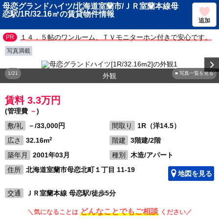
母恋グランドハイツ/北海道室蘭市/ＪＲ室蘭本線母
恋駅/1R/32.16㎡の賃貸物件情報
追加
１４．５帖のワンルーム、ＴＶモニターホン付きで安心です。
写真満載
1/21
■ 写真一覧を見る
外観
賃料 3.3万円
(管理費
－
)
敷/礼
－/33,000円
間取り
1R（洋14.5）
2
広さ
32.16m
階建
3階建/2階
築年月
2001年03月
種別
木造/アパート
住所
北海道室蘭市母恋北町１丁目 11-19
地図を見る
交通
ＪＲ室蘭本線 母恋駅/徒歩5分
どんなことでもご相談
＼気になることは
ください／