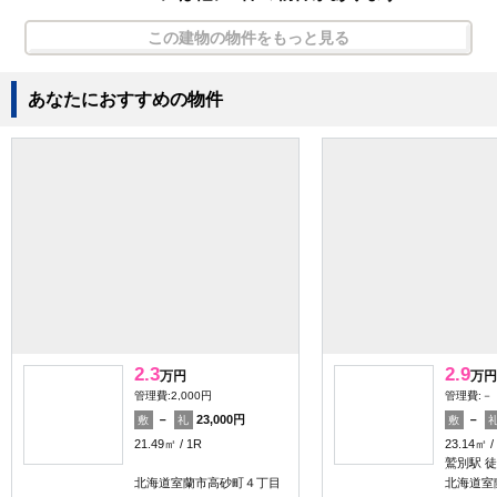
この建物の物件をもっと見る
あなたにおすすめの物件
2.3
2.9
万円
万円
管理費:2,000円
管理費:－
－
23,000円
－
敷
礼
敷
21.49㎡
1R
23.14㎡
鷲別駅 徒
北海道室蘭市高砂町４丁目
北海道室