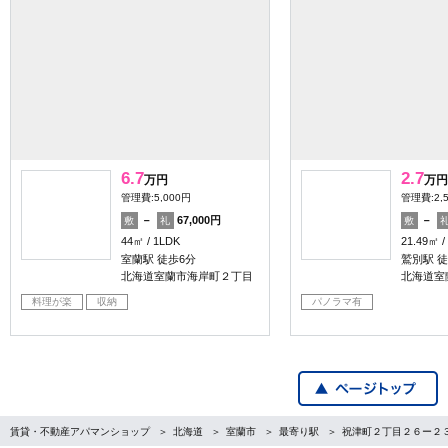
6.7
2.7
万円
万円
管理費:5,000円
管理費:2,
－
67,000円
－
敷
礼
敷
44㎡
1LDK
21.49㎡
室蘭駅 徒歩6分
鷲別駅 徒
北海道室蘭市海岸町２丁目
北海道室
料理が楽
収納
パノラマ有
賃貸・不動産アパマンショップ
北海道
室蘭市
最寄り駅
祝津町２丁目２６ー２