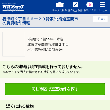
0
0
最近見た物件
お気に入り
保存した条件
メニュー
祝津町２丁目２６ー２３貸家/北海道室蘭市
一戸建て
の賃貸物件情報
2階建て / 築55年 / 木造
北海道室蘭市祝津町２丁目
バス 祝津公園入口/徒歩1分
こちらの建物は現在掲載を行っておりません。
※本サイトで過去に掲載された情報を元に作成しています。
同じ市区で空室物件を探す
近くにある建物