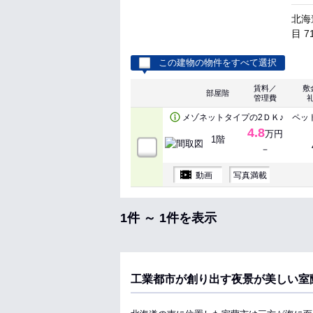
北海
目 7
この建物の物件をすべて選択
賃料／
敷
部屋階
管理費
メゾネットタイプの2ＤＫ♪ ペッ
4.8
万円
1階
－
動画
写真満載
1件 ～ 1件を表示
工業都市が創り出す夜景が美しい室