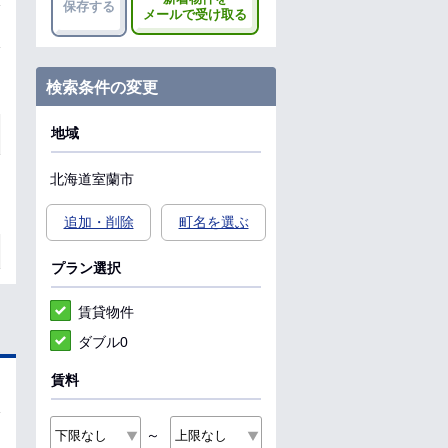
保存する
メールで受け取る
検索条件の変更
地域
北海道
室蘭市
追加・削除
町名を選ぶ
プラン選択
賃貸物件
ダブル0
賃料
～