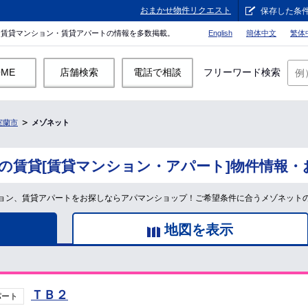
おまかせ物件リクエスト
保存した条
。賃貸マンション・賃貸アパートの情報を多数掲載。
English
簡体中文
繁体
OME
店舗検索
電話で相談
フリーワード検索
室蘭市
メゾネット
の賃貸[賃貸マンション・アパート]物件情報・
ョン、賃貸アパートをお探しならアパマンショップ！ご希望条件に合うメゾネット
地図を表示
ＴＢ２
パート