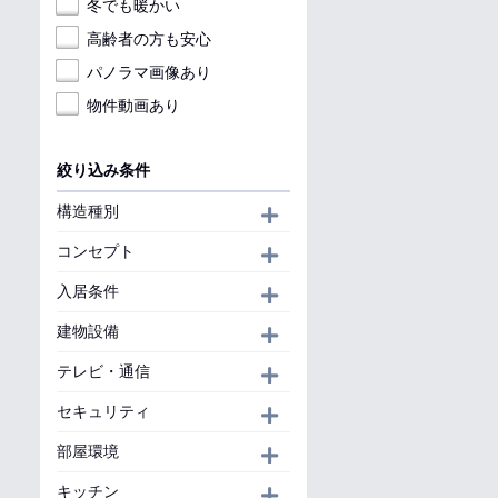
冬でも暖かい
高齢者の方も安心
パノラマ画像あり
物件動画あり
絞り込み条件
構造種別
開く
コンセプト
開く
入居条件
開く
建物設備
開く
テレビ・通信
開く
セキュリティ
開く
部屋環境
開く
キッチン
開く