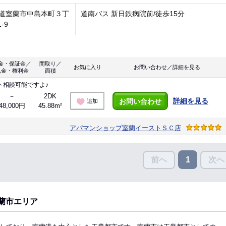
道室蘭市中島本町３丁
道南バス 新日鉄病院前/徒歩15分
1-9
金・保証金／
間取り／
お気に入り
お問い合わせ／詳細を見る
礼金・権利金
面積
ト相談可能ですよ♪
－
2DK
詳細を見る
お問い合わせ
追加
48,000円
45.88m²
アパマンショップ室蘭イーストＳＣ店
前へ
次へ
1
蘭市エリア