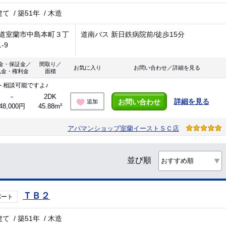
建て
/
築51年
/
木造
道室蘭市中島本町３丁
道南バス 新日鉄病院前/徒歩15分
1-9
金・保証金／
間取り／
お気に入り
お問い合わせ／詳細を見る
礼金・権利金
面積
ト相談可能ですよ♪
－
2DK
詳細を見る
お問い合わせ
追加
48,000円
45.88m²
アパマンショップ室蘭イーストＳＣ店
並び順
ＴＢ２
パート
建て
/
築51年
/
木造