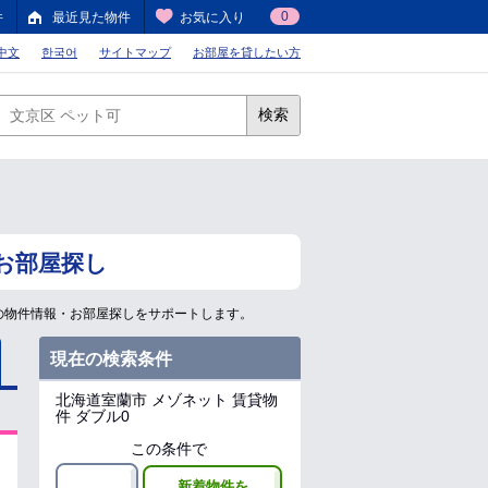
0
件
最近見た物件
お気に入り
中文
한국어
サイトマップ
お部屋を貸したい方
検索
お部屋探し
の物件情報・お部屋探しをサポートします。
現在の検索条件
北海道室蘭市
メゾネット 賃貸物
件 ダブル0
この条件で
新着物件を