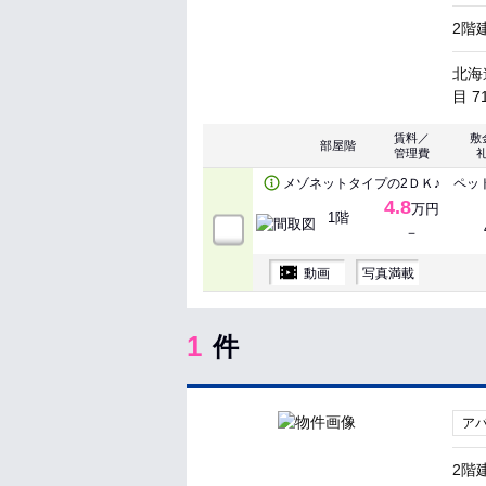
2階
北海
目 7
賃料／
敷
部屋階
管理費
メゾネットタイプの2ＤＫ♪ ペッ
4.8
万円
1階
－
動画
写真満載
1
件
ア
2階