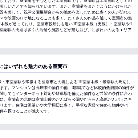
しており、室蘭港を中心とした工業都市です。室蘭市は工業都市としての
美しいことでも知られています。また、室蘭港をまたぐようにかけられた
景も美しく、祝津公園展望台からの眺めを楽しむために多くの人が訪れる
マや映画のロケ地になることも多く、たくさんの作品を通して室蘭市の魅
蘭本線が通っており、室蘭市役所にも近いJR室蘭本線（支線）・室蘭駅やJ
東室蘭駅の周辺は多くの店舗や施設などが建ち並び、にぎわいのあるエリア
にはいずれも魅力のある室蘭市
本線・東室蘭駅や隣接する登別市との境にあるJR室蘭本線・鷲別駅の周辺に
ます。マンションは高層階の物件の他、3階建てなど比較的低層階の物件が
関してもインターネット対応や駐車場を備えた物件など希望の条件に合わ
に、室蘭市の北側は室蘭山麓のだんぱら公園やむろらん高原だんパラスキ
ります。住宅は沢沿いや大学周辺に多く、手頃な家賃で住める物件やバ
件を探せることが魅力です。