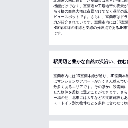
北海道の南に位置した室蘭市は三方が海に面
機能だけでなく、室蘭港や工場地帯の夜景が
吊り橋の白鳥大橋は夜景だけでなく昼間の風
ビュースポットです。さらに、室蘭市はドラ
力が紹介されています。室蘭市内にはJR室
R室蘭本線の本線と支線の分岐点であるJR
です。
駅周辺と豊かな自然の沢沿い、住む
室蘭市内にはJR室蘭本線が通り、JR室蘭
はマンションやアパートがたくさん並んでい
数多くあるエリアです。そのほかに設備面に
せた物件を柔軟に選ぶことができます。さら
ー場の他、北東には大学などの文教施設もあ
ス・トイレ別の物件などを条件に合わせて物