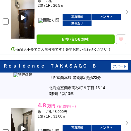
敷 － / 礼 －
2階 / 1R / 26.5㎡
写真満載
パノラマ
動画あり
お問い合わせ(無料)
保証人不要でご入居可能です！是非お問い合わせください！
Ｒｅｓｉｄｅｎｃｅ ＴＡＫＡＳＡＧＯ Ｂ
アパート
ＪＲ室蘭本線 鷲別駅/徒歩23分
北海道室蘭市高砂町５丁目 16-14
3階建 / 築10年
4.8
万円
（管理費等－）
敷 － / 礼 48,000円
1階 / 1R / 31.66㎡
写真満載
パノラマ