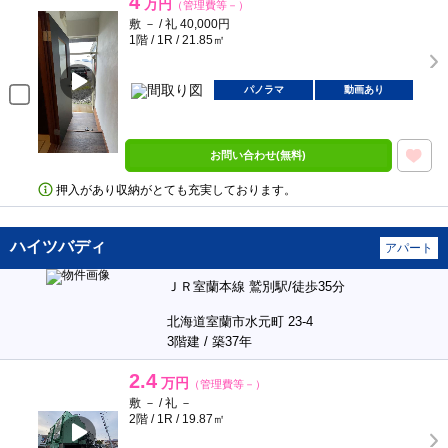
4
万円
（管理費等－）
敷 － / 礼 40,000円
1階 / 1R / 21.85㎡
パノラマ
動画あり
お問い合わせ(無料)
押入があり収納がとても充実しております。
ハイツバディ
アパート
ＪＲ室蘭本線 鷲別駅/徒歩35分
北海道室蘭市水元町 23-4
3階建 / 築37年
2.4
万円
（管理費等－）
敷 － / 礼 －
2階 / 1R / 19.87㎡