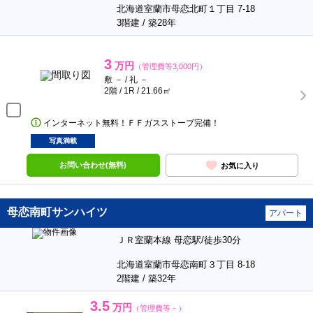
北海道室蘭市母恋北町１丁目 7-18
3階建 / 築28年
3
万円
（管理費等3,000円）
敷 － / 礼 －
2階 / 1R / 21.66㎡
インターネット無料！ＦＦガスストーブ完備！
写真満載
お問い合わせ(無料)
お気に入り
母恋南町サンハイツ
アパート
ＪＲ室蘭本線 母恋駅/徒歩30分
北海道室蘭市母恋南町３丁目 8-18
2階建 / 築32年
3.5
万円
（管理費等－）