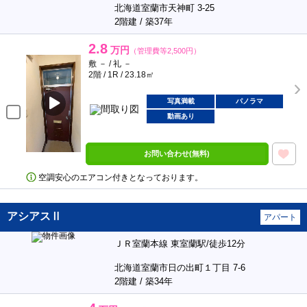
北海道室蘭市天神町 3-25
2階建 / 築37年
2.8
万円
（管理費等2,500円）
敷 － / 礼 －
2階 / 1R / 23.18㎡
写真満載
パノラマ
動画あり
お問い合わせ(無料)
空調安心のエアコン付きとなっております。
アシアスⅡ
アパート
ＪＲ室蘭本線 東室蘭駅/徒歩12分
北海道室蘭市日の出町１丁目 7-6
2階建 / 築34年