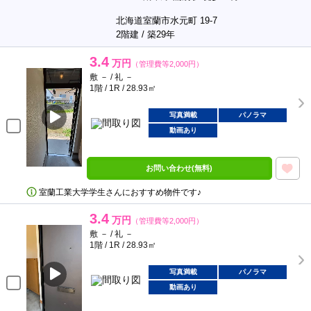
北海道室蘭市水元町 19-7
2階建 / 築29年
3.4
万円
（管理費等2,000円）
敷 － / 礼 －
1階 / 1R / 28.93㎡
写真満載
パノラマ
動画あり
お問い合わせ(無料)
室蘭工業大学学生さんにおすすめ物件です♪
3.4
万円
（管理費等2,000円）
敷 － / 礼 －
1階 / 1R / 28.93㎡
写真満載
パノラマ
動画あり