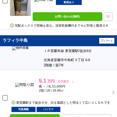
動画あり
お問い合わせ(無料)
宅配ボックスで荷物も安心。浴室乾燥機付きでカビ対策と暖房ＯＫ
ラフィラ中島
アパート
ＪＲ室蘭本線 東室蘭駅/徒歩6分
北海道室蘭市中島町３丁目 6-6
2階建 / 築7年
5.1
万円
（管理費等－）
敷 － / 礼 51,000円
2階 / 1R / 35.99㎡
東室蘭駅まで徒歩６分、白を基調とした明るくて広い１ＬＤＫです
写真満載
パノラマ