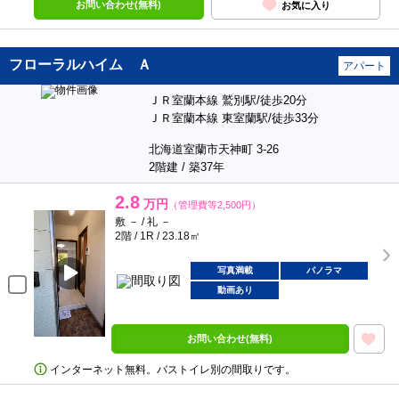
お問い合わせ(無料)
お気に入り
フローラルハイム Ａ
アパート
ＪＲ室蘭本線 鷲別駅/徒歩20分
ＪＲ室蘭本線 東室蘭駅/徒歩33分
北海道室蘭市天神町 3-26
2階建 / 築37年
2.8
万円
（管理費等2,500円）
敷 － / 礼 －
2階 / 1R / 23.18㎡
写真満載
パノラマ
動画あり
お問い合わせ(無料)
インターネット無料。バストイレ別の間取りです。