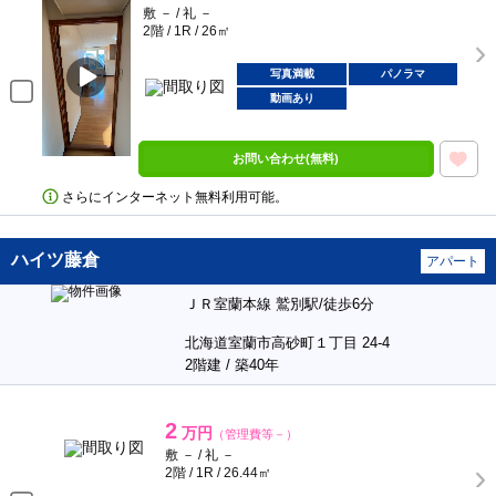
敷 － / 礼 －
2階 / 1R / 26㎡
写真満載
パノラマ
動画あり
お問い合わせ(無料)
さらにインターネット無料利用可能。
ハイツ藤倉
アパート
ＪＲ室蘭本線 鷲別駅/徒歩6分
北海道室蘭市高砂町１丁目 24-4
2階建 / 築40年
2
万円
（管理費等－）
敷 － / 礼 －
2階 / 1R / 26.44㎡