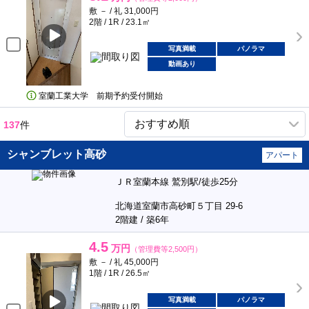
敷 － / 礼 31,000円
2階 / 1R / 23.1㎡
写真満載
パノラマ
動画あり
室蘭工業大学 前期予約受付開始
137
件
シャンブレット高砂
アパート
ＪＲ室蘭本線 鷲別駅/徒歩25分
北海道室蘭市高砂町５丁目 29-6
2階建 / 築6年
4.5
万円
（管理費等2,500円）
敷 － / 礼 45,000円
1階 / 1R / 26.5㎡
写真満載
パノラマ