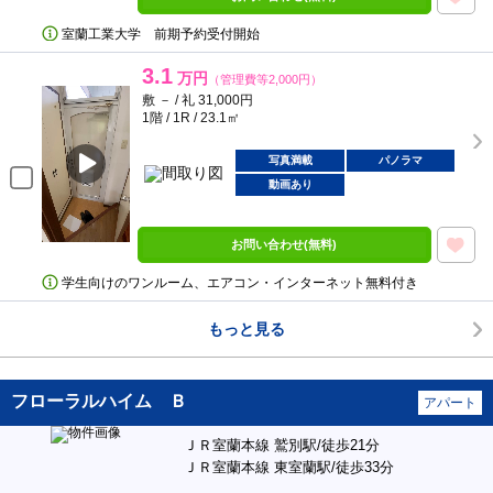
室蘭工業大学 前期予約受付開始
3.1
万円
（管理費等2,000円）
敷 － / 礼 31,000円
1階 / 1R / 23.1㎡
写真満載
パノラマ
動画あり
お問い合わせ(無料)
学生向けのワンルーム、エアコン・インターネット無料付き
もっと見る
フローラルハイム Ｂ
アパート
ＪＲ室蘭本線 鷲別駅/徒歩21分
ＪＲ室蘭本線 東室蘭駅/徒歩33分