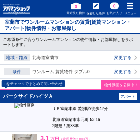
0
0
最近見た物件
お気に入り
保存した条件
メニュー
室蘭市でワンルームマンションの賃貸[賃貸マンション・
アパート]物件情報・お部屋探し
ご希望条件に合うワンルームマンションの物件情報・お部屋探しをサポ
ートします。
地域・路線
北海道室蘭市
変更する
条件
ワンルーム 賃貸物件 ダブル0
変更する
□をチェックでまとめて問い合わせ
物件動画を公開中！
パークサイドハイツＡ
アパート
ＪＲ室蘭本線 鷲別駅/徒歩42分
北海道室蘭市水元町 53-16
2階建 / 築33年
3.1
万円
（管理費等2,000円）