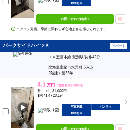
動画あり
お問い合わせ(無料)
エアコン完備。季節に関わらず心地よさを感じられます。
パークサイドハイツＡ
アパート
ＪＲ室蘭本線 鷲別駅/徒歩42分
北海道室蘭市水元町 53-16
2階建 / 築33年
3.1
万円
（管理費等2,000円）
敷 － / 礼 31,000円
1階 / 1R / 23.1㎡
写真満載
パノラマ
動画あり
お問い合わせ(無料)