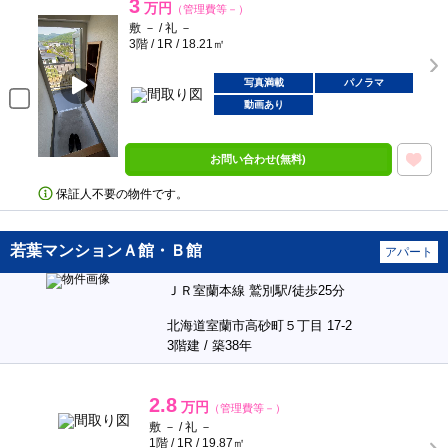
3
万円
（管理費等－）
敷 － / 礼 －
3階 / 1R / 18.21㎡
写真満載
パノラマ
動画あり
お問い合わせ(無料)
保証人不要の物件です。
若葉マンションＡ館・Ｂ館
アパート
ＪＲ室蘭本線 鷲別駅/徒歩25分
北海道室蘭市高砂町５丁目 17-2
3階建 / 築38年
2.8
万円
（管理費等－）
敷 － / 礼 －
1階 / 1R / 19.87㎡