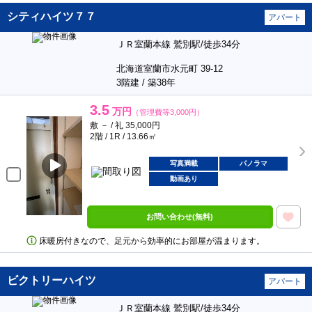
シティハイツ７７
アパート
ＪＲ室蘭本線 鷲別駅/徒歩34分
北海道室蘭市水元町 39-12
3階建 / 築38年
3.5
万円
（管理費等3,000円）
敷 － / 礼 35,000円
2階 / 1R / 13.66㎡
写真満載
パノラマ
動画あり
お問い合わせ(無料)
床暖房付きなので、足元から効率的にお部屋が温まります。
ビクトリーハイツ
アパート
ＪＲ室蘭本線 鷲別駅/徒歩34分