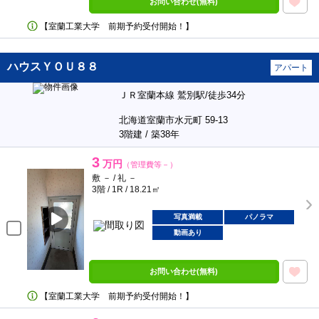
お問い合わせ(無料)
【室蘭工業大学 前期予約受付開始！】
ハウスＹＯＵ８８
アパート
ＪＲ室蘭本線 鷲別駅/徒歩34分
北海道室蘭市水元町 59-13
3階建 / 築38年
3
万円
（管理費等－）
敷 － / 礼 －
3階 / 1R / 18.21㎡
写真満載
パノラマ
動画あり
お問い合わせ(無料)
【室蘭工業大学 前期予約受付開始！】