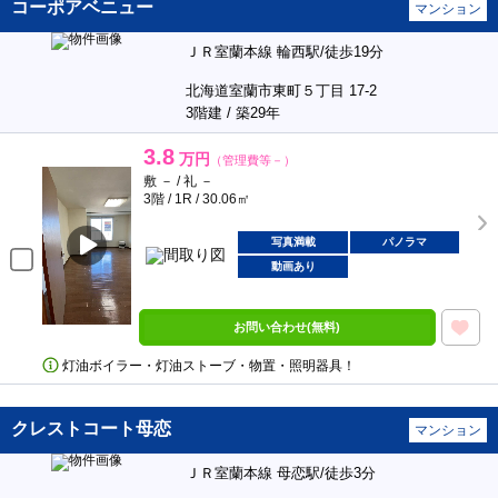
コーポアベニュー
マンション
ＪＲ室蘭本線 輪西駅/徒歩19分
北海道室蘭市東町５丁目 17-2
3階建 / 築29年
3.8
万円
（管理費等－）
敷 － / 礼 －
3階 / 1R / 30.06㎡
写真満載
パノラマ
動画あり
お問い合わせ(無料)
灯油ボイラー・灯油ストーブ・物置・照明器具！
クレストコート母恋
マンション
ＪＲ室蘭本線 母恋駅/徒歩3分