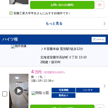
お問い合わせ(無料)
室蘭工業大学学生さんにおすすめ物件です♪
もっと見る
ハイツ桂
アパート
ＪＲ室蘭本線 鷲別駅/徒歩12分
北海道室蘭市高砂町３丁目 13-10
2階建 / 築33年
4
万円
（管理費等3,000円）
敷 － / 礼 －
1階 / 1R / 22.38㎡
写真満載
パノラマ
動画あり