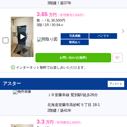
3階建 / 築37年
3.65
万円
（管理費等3,500円）
敷 － / 礼 36,500円
3階 / 1R / 30.94㎡
写真満載
パノラマ
動画あり
お問い合わせ(無料)
インターネット無料でお楽しみいただけます。
アスター
アパート
ＪＲ室蘭本線 鷲別駅/徒歩26分
北海道室蘭市高砂町５丁目 18-1
2階建 / 築41年
3.3
万円
（管理費等2,000円）