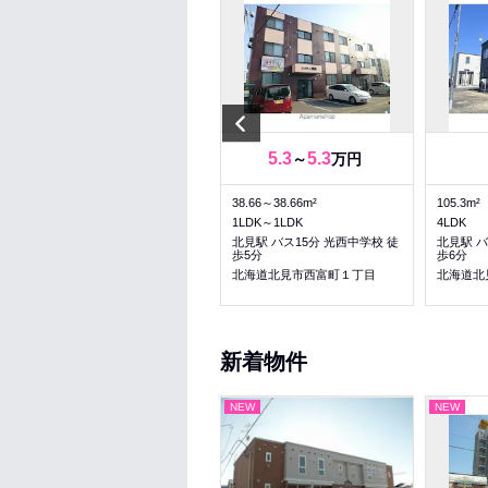
Previous
4.81
5.3
5.3
万円
～
万円
34.42m²
38.66～38.66m²
105.3m²
1LDK
1LDK～1LDK
4LDK
北見駅 バス18分 メッセ前 徒歩
北見駅 バス15分 光西中学校 徒
北見駅 バ
5分
歩5分
歩6分
北海道北見市東三輪４丁目
北海道北見市西富町１丁目
北海道北
新着物件
NEW
NEW
NEW