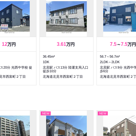
12
3.61
7.5
7.5
万円
万円
～
万円
36.45m²
56.7～56.7m²
1DK
2LDK～2LDK
ス20分 光西中学校 徒
北見駅 バス13分 陸運支局入口
北見駅 バス9分 光西中
徒歩10分
歩6分
見市西富町２丁目
北海道北見市西富町２丁目
北海道北見市西富町２
NEW
NEW