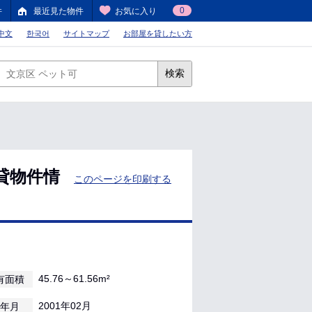
0
件
最近見た物件
お気に入り
中文
한국어
サイトマップ
お部屋を貸したい方
検索
貸物件情
このページを印刷する
45.76～61.56m²
有面積
2001年02月
年月