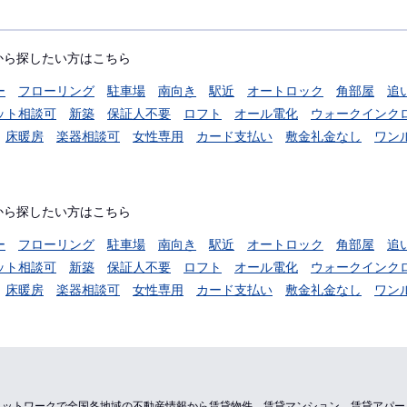
から探したい方はこちら
ー
フローリング
駐車場
南向き
駅近
オートロック
角部屋
追
ット相談可
新築
保証人不要
ロフト
オール電化
ウォークインク
床暖房
楽器相談可
女性専用
カード支払い
敷金礼金なし
ワン
から探したい方はこちら
ー
フローリング
駐車場
南向き
駅近
オートロック
角部屋
追
ット相談可
新築
保証人不要
ロフト
オール電化
ウォークインク
床暖房
楽器相談可
女性専用
カード支払い
敷金礼金なし
ワン
のネットワークで全国各地域の不動産情報から賃貸物件、賃貸マンション、賃貸アパ