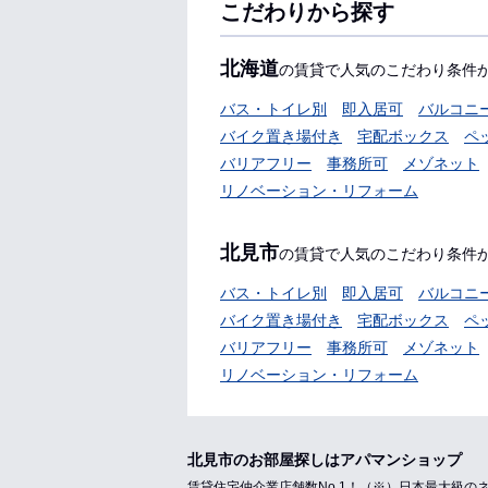
こだわりから探す
北海道
の賃貸で人気のこだわり条件
バス・トイレ別
即入居可
バルコニ
バイク置き場付き
宅配ボックス
ペ
バリアフリー
事務所可
メゾネット
リノベーション・リフォーム
北見市
の賃貸で人気のこだわり条件
バス・トイレ別
即入居可
バルコニ
バイク置き場付き
宅配ボックス
ペ
バリアフリー
事務所可
メゾネット
リノベーション・リフォーム
北見市のお部屋探しはアパマンショップ
賃貸住宅仲介業店舗数No.1！（※）日本最大級