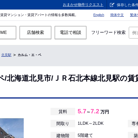
おまかせ物件リクエスト
保存した条
。賃貸マンション・賃貸アパートの情報を多数掲載。
English
簡体中文
繁体
OME
店舗検索
電話で相談
フリーワード検索
北見駅
カルム・エ・ペ
ペ/北海道北見市/ＪＲ石北本線北見駅の賃
5.7
7.2
賃料
～
万円
1LDK～2LDK
間取り
専
5階建て
建物階
築