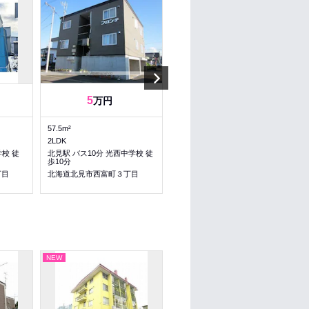
Next
5
4.5
万円
万円
57.5m²
44.92m²
2LDK
1LDK
学校 徒
北見駅 バス10分 光西中学校 徒
北見駅 バス8分 西４号線 徒歩6
歩10分
分
丁目
北海道北見市西富町３丁目
北海道北見市西富町４丁目
NEW
NEW