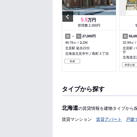
Previous
7.3
5.5
万円
万円
管理費:3,000円
管理費:2,300円
73,000円
－
－
27,000円
55,0
敷
礼
敷
礼
敷
59.97㎡
2LDK
46.76㎡
1LDK
32.94㎡
北見駅 バス5分 中央小学校 徒
北見駅 徒歩22分
北見駅 バ
歩2分
分
北海道北見市中ノ島町３丁目
北海道北見市三住町
北海道北
収納
料理が楽
収納
パノラマ有
料理が楽
タイプから探す
北海道
の賃貸情報を建物タイプから
賃貸マンション
賃貸アパート
戸建