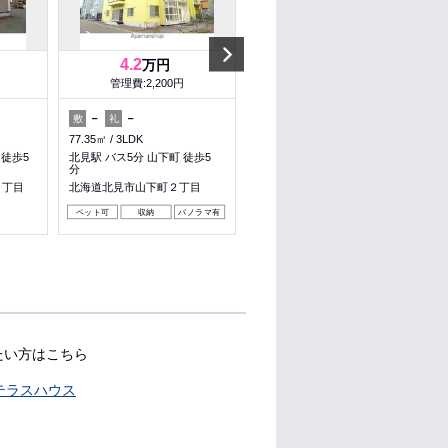
Next
4.2
12
万円
万円
管理費:2,200円
管理費:－
－
－
120,000円
－
敷
礼
敷
礼
77.35㎡
3LDK
77.76㎡
3LDK
 徒歩5
北見駅 バス5分 山下町 徒歩5
北見駅 バス21分 美山北 徒歩3
分
分
１丁目
北海道北見市山下町２丁目
北海道北見市美山町西１丁目
ペット可
収納
パノラマ有
料理が楽
収納
パノラマ有
たい方はこちら
テラスハウス