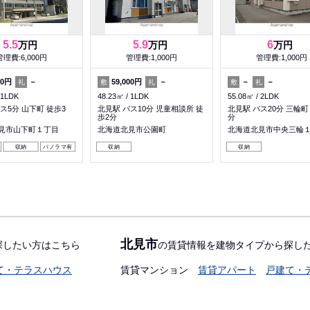
5.5
5.9
6
万円
万円
万円
管理費:6,000円
管理費:1,000円
管理費:1,000円
00円
－
59,000円
－
－
－
礼
敷
礼
敷
礼
1LDK
48.23㎡
1LDK
55.08㎡
2LDK
ス5分 山下町 徒歩3
北見駅 バス10分 児童相談所 徒
北見駅 バス20分 三輪町
歩2分
分
見市山下町１丁目
北海道北見市公園町
北海道北見市中央三輪
収納
パノラマ有
収納
収納
北見市
探したい方はこちら
の賃貸情報を建物タイプから探し
て・テラスハウス
賃貸マンション
賃貸アパート
戸建て・