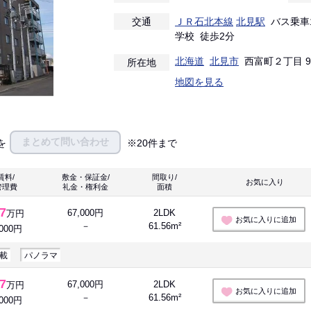
交通
ＪＲ石北本線
北見駅
バス乗車1
学校 徒歩2分
北海道
北見市
西富町２丁目 9-
所在地
地図を見る
まとめて問い合わせ
を
※20件まで
賃料/
敷金・保証金/
間取り/
お気に入り 
管理費
礼金・権利金
面積
.7
67,000円
2LDK
万円
お気に入りに追加
－
61.56m²
,000円
載
パノラマ
.7
67,000円
2LDK
万円
お気に入りに追加
－
61.56m²
,000円