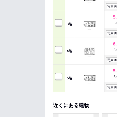
写真満
5
5
3階
写真満
6
5
4階
写真満
5
5
5階
写真満
近くにある建物