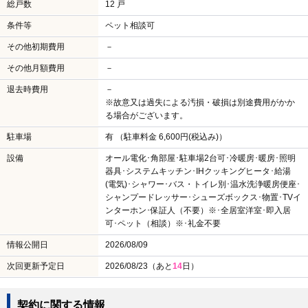
総戸数
12 戸
条件等
ペット相談可
その他初期費用
－
その他月額費用
－
退去時費用
－
※故意又は過失による汚損・破損は別途費用がかか
る場合がございます。
駐車場
有 （駐車料金 6,600円(税込み)）
設備
オール電化･角部屋･駐車場2台可･冷暖房･暖房･照明
器具･システムキッチン･IHクッキングヒータ･給湯
(電気)･シャワー･バス・トイレ別･温水洗浄暖房便座･
シャンプードレッサー･シューズボックス･物置･TVイ
ンターホン･保証人（不要）※･全居室洋室･即入居
可･ペット（相談）※･礼金不要
情報公開日
2026/08/09
次回更新予定日
2026/08/23（あと
14
日）
契約に関する情報