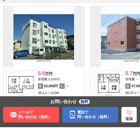
5.6
5.7
万円
万円
管理費:3,000円
管理費:－
52,000円
－
57,0
敷
礼
敷
39.1㎡
1LDK
46.37㎡
北見駅 バス10分 寿町 徒歩2
北見駅 バ
お問い合わせ
無料
分
通り 徒歩
北海道北見市美芳町２丁目
北海道北
メールで
電話で
料理が楽
ペット可
収納
収納
パノラマ有
問い合わせ（無料）
問い合わせ（無料）
追加