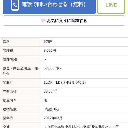
電話で問い合わせる（無料）
LINE
お気に入りに追加する
賃料
5
万円
管理費
3,000円
償却/敷引
－
敷金・保証金/礼金・権
53,000円/－
利金
間取り
1LDK（LD7.7･K2.9･洋6.1）
2
専有面積
38.66m
部屋向き
南
建物階数
3階建/1階
築年月
2012年03月
交通
ＪＲ石北本線 北見駅/バス乗車15分/北見バス／三