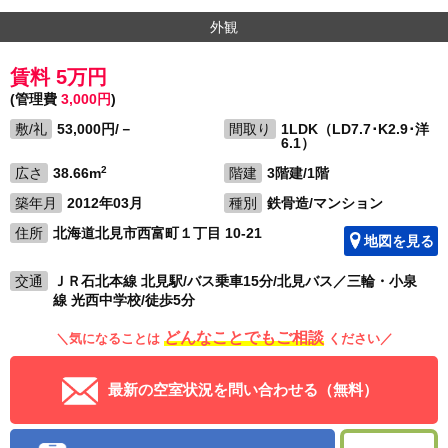
外観
賃料 5万円
(管理費
3,000円
)
敷/礼
53,000円/－
間取り
1LDK（LD7.7･K2.9･洋
6.1）
2
広さ
38.66m
階建
3階建/1階
築年月
2012年03月
種別
鉄骨造/マンション
住所
北海道北見市西富町１丁目 10-21
地図を見る
交通
ＪＲ石北本線 北見駅/バス乗車15分/北見バス／三輪・小泉
線 光西中学校/徒歩5分
どんなことでもご相談
＼気になることは
ください／
最新の空室状況を問い合わせる（無料）