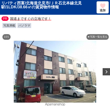
リバティ西富/北海道北見市/ＪＲ石北本線北見
駅/1LDK/38.66㎡の賃貸物件情報
追加
国道まですぐの立地です！
写真満載
パノラマ
1/21
■ 写真一覧を見る