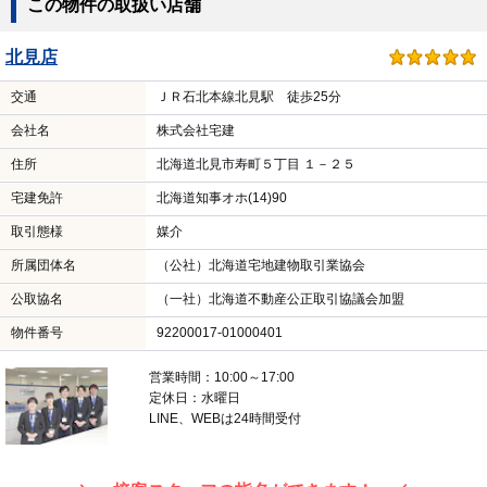
この物件の取扱い店舗
北見店
交通
ＪＲ石北本線北見駅 徒歩25分
会社名
株式会社宅建
住所
北海道北見市寿町５丁目 １－２５
宅建免許
北海道知事オホ(14)90
取引態様
媒介
所属団体名
（公社）北海道宅地建物取引業協会
公取協名
（一社）北海道不動産公正取引協議会加盟
物件番号
92200017-01000401
営業時間：10:00～17:00
定休日：水曜日
LINE、WEBは24時間受付