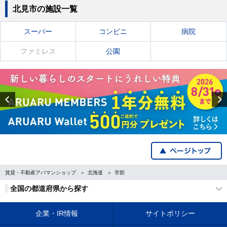
北見市の施設一覧
スーパー
コンビニ
病院
ファミレス
公園
Previous
賃貸・不動産アパマンショップ
北海道
市部
全国の都道府県から探す
企業・IR情報
サイトポリシー