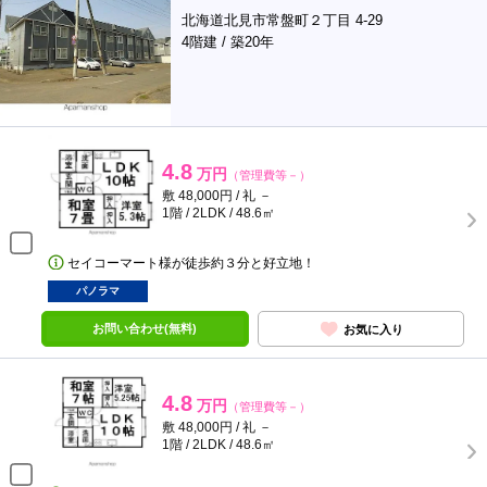
北海道北見市常盤町２丁目 4-29
4階建 / 築20年
4.8
万円
（管理費等－）
敷 48,000円 / 礼 －
1階 / 2LDK / 48.6㎡
セイコーマート様が徒歩約３分と好立地！
パノラマ
お問い合わせ(無料)
お気に入り
4.8
万円
（管理費等－）
敷 48,000円 / 礼 －
1階 / 2LDK / 48.6㎡