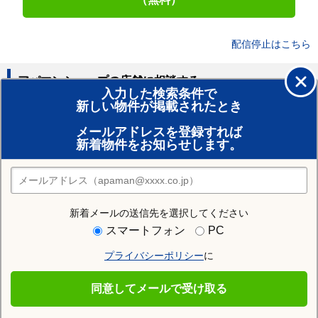
配信停止はこちら
アパマンショップの店舗に相談する
入力した検索条件で
新しい物件が掲載されたとき
賃貸のプロがお部屋探し！
メールアドレスを登録すれば
おまかせ物件リクエスト
新着物件をお知らせします。
住みたい街の店舗を探す
店舗検索
新着メールの送信先を選択してください
近隣の駅
スマートフォン
PC
西留辺蘂駅
西北見駅
愛し野駅
プライバシーポリシー
に
緋牛内駅
端野駅
東相内駅
同意してメールで受け取る
相内駅
柏陽駅
北見駅