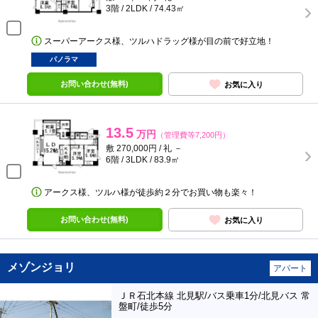
3階 / 2LDK / 74.43㎡
スーパーアークス様、ツルハドラッグ様が目の前で好立地！
パノラマ
お問い合わせ(無料)
お気に入り
13.5
万円
（管理費等7,200円）
敷 270,000円 / 礼 －
6階 / 3LDK / 83.9㎡
アークス様、ツルハ様が徒歩約２分でお買い物も楽々！
お問い合わせ(無料)
お気に入り
メゾンジョリ
アパート
ＪＲ石北本線 北見駅/バス乗車1分/北見バス 常
盤町/徒歩5分