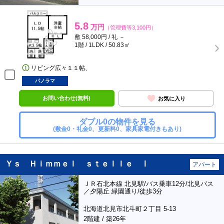
5.8
万円
（管理費等3,100円）
敷 58,000円 / 礼 －
1階 / 1LDK / 50.83㎡
リビング広々１１帖、
パノラマ
お問い合わせ(無料)
お気に入り
ダブル0の物件を見る
(敷金0・礼金0、更新料0、家具家電付きもあり)
Ｙｓ Ｈｉｍｍｅｌ ｓｔｅｌｌｅ Ⅰ
アパート
ＪＲ石北本線 北見駅/バス乗車12分/北見バス
／夕陽丘 緑園通り/徒歩3分
北海道北見市北斗町２丁目 5-13
2階建 / 築26年