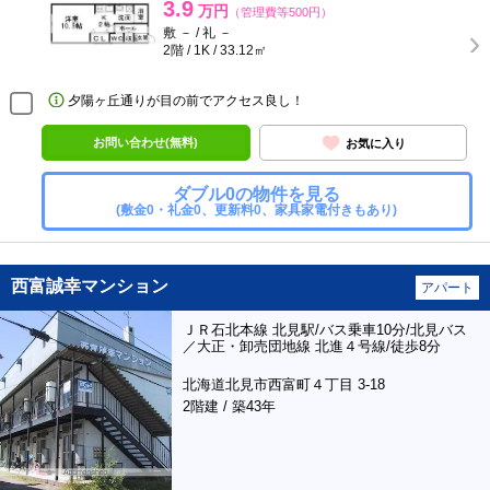
3.9
万円
（管理費等500円）
敷 － / 礼 －
2階 / 1K / 33.12㎡
夕陽ヶ丘通りが目の前でアクセス良し！
お問い合わせ(無料)
お気に入り
ダブル0の物件を見る
(敷金0・礼金0、更新料0、家具家電付きもあり)
西富誠幸マンション
アパート
ＪＲ石北本線 北見駅/バス乗車10分/北見バス
／大正・卸売団地線 北進４号線/徒歩8分
北海道北見市西富町４丁目 3-18
2階建 / 築43年