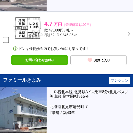
4.7
万円
（管理費等1,100円）
敷 47,000円 / 礼 －
2階 / 2LDK / 45.36㎡
ドンキ様徒歩圏内でお買い物にも楽々です！
お問い合わせ(無料)
お気に入り
ファミールきよみ
マンション
ＪＲ石北本線 北見駅/バス乗車8分/北見バス／
美山線 藤学園/徒歩5分
北海道北見市清見町 7
2階建 / 築43年