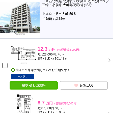
ＪＲ石北本線 北見駅/バス乗車3分/北見バス／
三輪・小泉線 大町郵便局/徒歩5分
北海道北見市大町 56-8
11階建 / 築14年
12.3
万円
（管理費等8,000円）
敷 123,000円 / 礼 －
2階 / 3LDK / 101.43㎡
国道３９号線に面していて好立地です！
パノラマ
お問い合わせ(無料)
お気に入り
8.7
万円
（管理費等8,000円）
敷 87,000円 / 礼 －
3階 / 2LDK / 55.98㎡