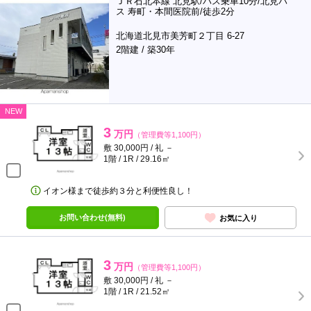
ＪＲ石北本線 北見駅/バス乗車10分/北見バ
ス 寿町・本間医院前/徒歩2分
北海道北見市美芳町２丁目 6-27
2階建 / 築30年
NEW
3
万円
（管理費等1,100円）
敷 30,000円 / 礼 －
1階 / 1R / 29.16㎡
イオン様まで徒歩約３分と利便性良し！
お問い合わせ(無料)
お気に入り
3
万円
（管理費等1,100円）
敷 30,000円 / 礼 －
1階 / 1R / 21.52㎡