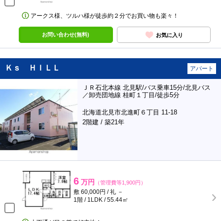
アークス様、ツルハ様が徒歩約２分でお買い物も楽々！
お問い合わせ(無料)
お気に入り
Ｋｓ ＨＩＬＬ
アパート
ＪＲ石北本線 北見駅/バス乗車15分/北見バス
／卸売団地線 桂町１丁目/徒歩5分
北海道北見市北進町６丁目 11-18
2階建 / 築21年
6
万円
（管理費等1,900円）
敷 60,000円 / 礼 －
1階 / 1LDK / 55.44㎡