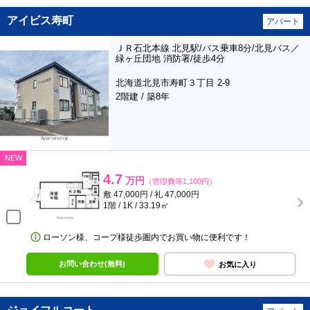
アイビス寿町
アパート
ＪＲ石北本線 北見駅/バス乗車8分/北見バス／
緑ヶ丘団地 消防署/徒歩4分
北海道北見市寿町３丁目 2-9
2階建 / 築8年
NEW
4.7
万円
（管理費等1,100円）
敷 47,000円 / 礼 47,000円
1階 / 1K / 33.19㎡
ローソン様、コープ様徒歩圏内でお買い物に便利です！
お問い合わせ(無料)
お気に入り