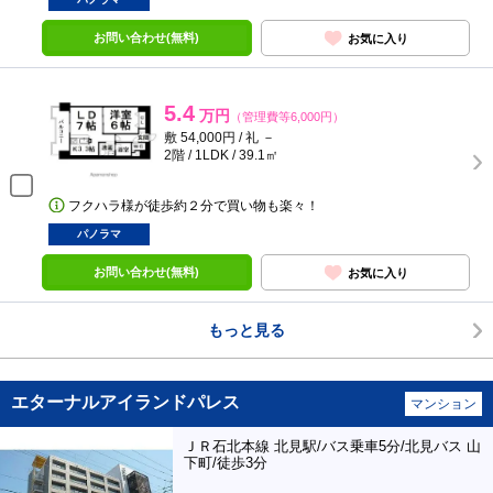
お問い合わせ(無料)
お気に入り
5.4
万円
（管理費等6,000円）
敷 54,000円 / 礼 －
2階 / 1LDK / 39.1㎡
フクハラ様が徒歩約２分で買い物も楽々！
パノラマ
お問い合わせ(無料)
お気に入り
もっと見る
エターナルアイランドパレス
マンション
ＪＲ石北本線 北見駅/バス乗車5分/北見バス 山
下町/徒歩3分