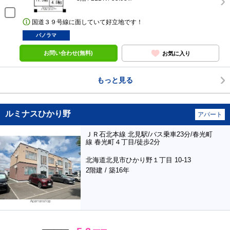
国道３９号線に面していて好立地です！
パノラマ
お問い合わせ(無料)
お気に入り
もっと見る
ルミナスひかり野
アパート
ＪＲ石北本線 北見駅/バス乗車23分/春光町
線 春光町４丁目/徒歩2分
北海道北見市ひかり野１丁目 10-13
2階建 / 築16年