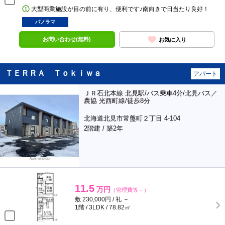
大型商業施設が目の前に有り、便利です♪南向きで日当たり良好！
パノラマ
お問い合わせ(無料)
お気に入り
ＴＥＲＲＡ Ｔｏｋｉｗａ
アパート
ＪＲ石北本線 北見駅/バス乗車4分/北見バス／
農協 光西町線/徒歩8分
北海道北見市常盤町２丁目 4-104
2階建 / 築2年
11.5
万円
（管理費等－）
敷 230,000円 / 礼 －
1階 / 3LDK / 78.82㎡