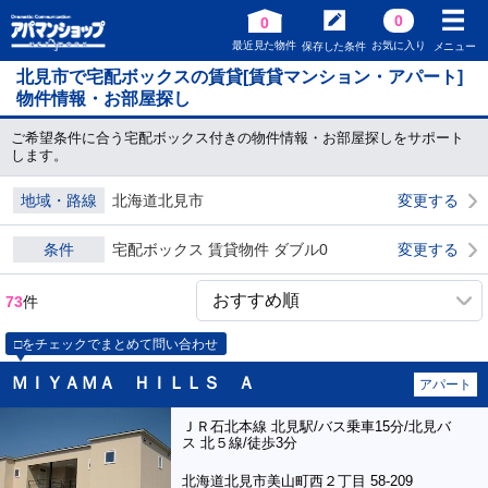
0
0
最近見た物件
お気に入り
保存した条件
メニュー
北見市で宅配ボックスの賃貸[賃貸マンション・アパート]
物件情報・お部屋探し
ご希望条件に合う宅配ボックス付きの物件情報・お部屋探しをサポート
します。
地域・路線
北海道北見市
変更する
条件
宅配ボックス 賃貸物件 ダブル0
変更する
73
件
□をチェックでまとめて問い合わせ
ＭＩＹＡＭＡ ＨＩＬＬＳ Ａ
アパート
ＪＲ石北本線 北見駅/バス乗車15分/北見バ
ス 北５線/徒歩3分
北海道北見市美山町西２丁目 58-209