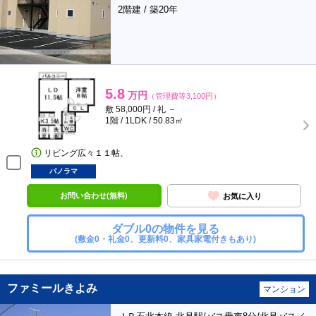
2階建 / 築20年
5.8
万円
（管理費等3,100円）
敷 58,000円 / 礼 －
1階 / 1LDK / 50.83㎡
リビング広々１１帖、
パノラマ
お問い合わせ(無料)
お気に入り
ダブル0の物件を見る
(敷金0・礼金0、更新料0、家具家電付きもあり)
ファミールきよみ
マンション