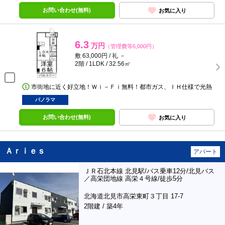
お問い合わせ(無料)
お気に入り
6.3
万円
（管理費等6,000円）
敷 63,000円 / 礼 －
2階 / 1LDK / 32.56㎡
市街地に近く好立地！Ｗｉ－Ｆｉ無料！都市ガス、ＩＨ仕様で光熱
パノラマ
お問い合わせ(無料)
お気に入り
Ａｒｉｅｓ
アパート
ＪＲ石北本線 北見駅/バス乗車12分/北見バス
／高栄団地線 高栄４号線/徒歩5分
北海道北見市高栄東町３丁目 17-7
2階建 / 築4年