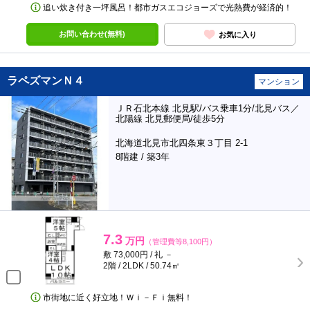
追い炊き付き一坪風呂！都市ガスエコジョーズで光熱費が経済的！
お問い合わせ(無料)
お気に入り
ラペズマンＮ４
マンション
ＪＲ石北本線 北見駅/バス乗車1分/北見バス／
北陽線 北見郵便局/徒歩5分
北海道北見市北四条東３丁目 2-1
8階建 / 築3年
7.3
万円
（管理費等8,100円）
敷 73,000円 / 礼 －
2階 / 2LDK / 50.74㎡
市街地に近く好立地！Ｗｉ－Ｆｉ無料！