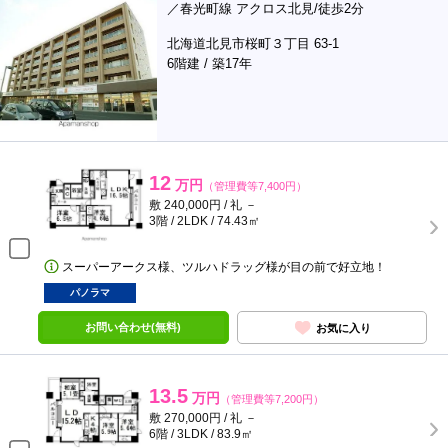
／春光町線 アクロス北見/徒歩2分
北海道北見市桜町３丁目 63-1
6階建 / 築17年
12
万円
（管理費等7,400円）
敷 240,000円 / 礼 －
3階 / 2LDK / 74.43㎡
スーパーアークス様、ツルハドラッグ様が目の前で好立地！
パノラマ
お問い合わせ(無料)
お気に入り
13.5
万円
（管理費等7,200円）
敷 270,000円 / 礼 －
6階 / 3LDK / 83.9㎡