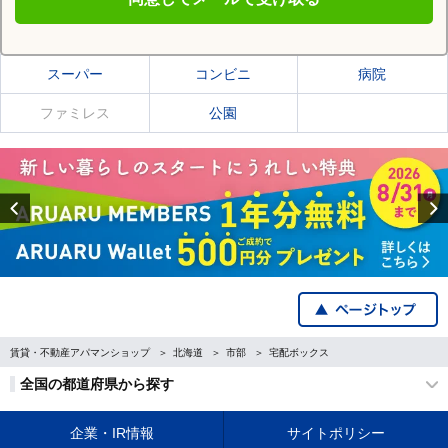
北見市の施設一覧
スーパー
コンビニ
病院
ファミレス
公園
Previous
賃貸・不動産アパマンショップ
北海道
市部
宅配ボックス
全国の都道府県から探す
企業・IR情報
サイトポリシー