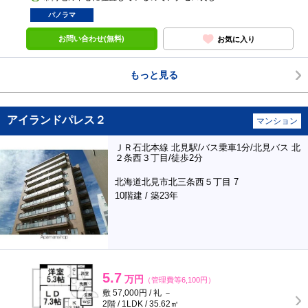
パノラマ
お問い合わせ(無料)
お気に入り
もっと見る
アイランドパレス２
マンション
ＪＲ石北本線 北見駅/バス乗車1分/北見バス 北
２条西３丁目/徒歩2分
北海道北見市北三条西５丁目 7
10階建 / 築23年
5.7
万円
（管理費等6,100円）
敷 57,000円 / 礼 －
2階 / 1LDK / 35.62㎡