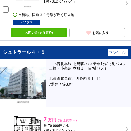
1階 / 3LDK / 77.64㎡
市街地、国道３９号線が近く好立地！
パノラマ
お問い合わせ(無料)
お気に入り
シュトラール４・６
マンション
ＪＲ石北本線 北見駅/バス乗車1分/北見バス／
三輪・小泉線 本町１丁目/徒歩6分
北海道北見市北四条西６丁目 9
7階建 / 築30年
7
万円
（管理費等－）
敷 70,000円 / 礼 －
2階 / 3LDK / 67.97㎡