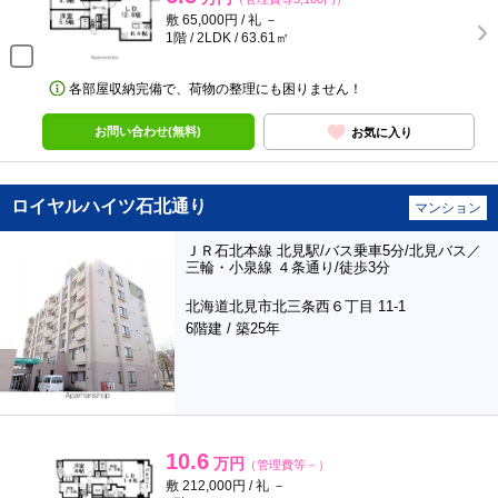
敷 65,000円 / 礼 －
1階 / 2LDK / 63.61㎡
各部屋収納完備で、荷物の整理にも困りません！
お問い合わせ(無料)
お気に入り
ロイヤルハイツ石北通り
マンション
ＪＲ石北本線 北見駅/バス乗車5分/北見バス／
三輪・小泉線 ４条通り/徒歩3分
北海道北見市北三条西６丁目 11-1
6階建 / 築25年
10.6
万円
（管理費等－）
敷 212,000円 / 礼 －