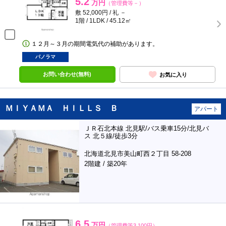
5.2
万円
（管理費等－）
敷 52,000円 / 礼 －
1階 / 1LDK / 45.12㎡
１２月～３月の期間電気代の補助があります。
パノラマ
お問い合わせ(無料)
お気に入り
ＭＩＹＡＭＡ ＨＩＬＬＳ Ｂ
アパート
ＪＲ石北本線 北見駅/バス乗車15分/北見バ
ス 北５線/徒歩3分
北海道北見市美山町西２丁目 58-208
2階建 / 築20年
6.5
万円
（管理費等3,100円）