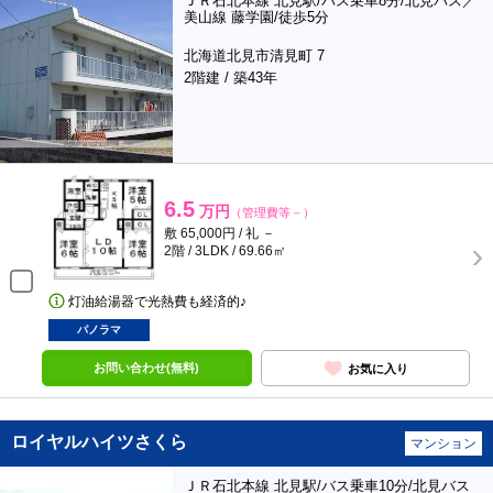
ＪＲ石北本線 北見駅/バス乗車8分/北見バス／
美山線 藤学園/徒歩5分
北海道北見市清見町 7
2階建 / 築43年
6.5
万円
（管理費等－）
敷 65,000円 / 礼 －
2階 / 3LDK / 69.66㎡
灯油給湯器で光熱費も経済的♪
パノラマ
お問い合わせ(無料)
お気に入り
ロイヤルハイツさくら
マンション
ＪＲ石北本線 北見駅/バス乗車10分/北見バス