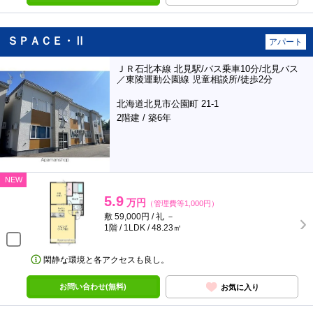
ＳＰＡＣＥ・Ⅱ
アパート
ＪＲ石北本線 北見駅/バス乗車10分/北見バス
／東陵運動公園線 児童相談所/徒歩2分
北海道北見市公園町 21-1
2階建 / 築6年
NEW
5.9
万円
（管理費等1,000円）
敷 59,000円 / 礼 －
1階 / 1LDK / 48.23㎡
閑静な環境と各アクセスも良し。
お問い合わせ(無料)
お気に入り