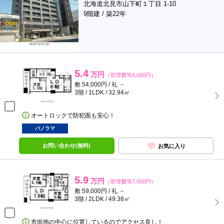
北海道北見市山下町１丁目 1-10
9階建 / 築22年
5.4
万円
（管理費等6,000円）
敷 54,000円 / 礼 －
3階 / 1LDK / 32.94㎡
オートロックで防犯面も安心！
パノラマ
お問い合わせ(無料)
お気に入り
5.9
万円
（管理費等7,000円）
敷 59,000円 / 礼 －
3階 / 2LDK / 49.38㎡
市街地の中心に位置しているのでアクセス良し！