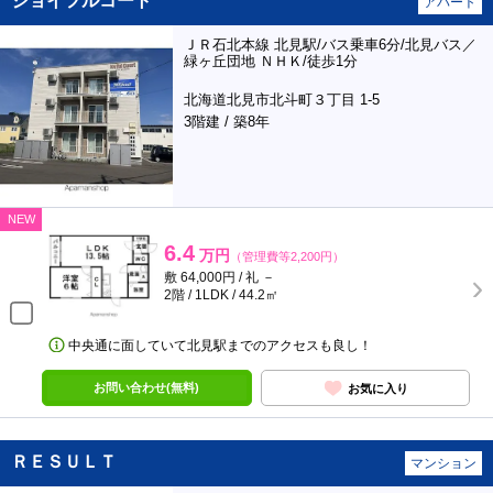
ジョイフルコート
アパート
ＪＲ石北本線 北見駅/バス乗車6分/北見バス／
緑ヶ丘団地 ＮＨＫ/徒歩1分
北海道北見市北斗町３丁目 1-5
3階建 / 築8年
NEW
6.4
万円
（管理費等2,200円）
敷 64,000円 / 礼 －
2階 / 1LDK / 44.2㎡
中央通に面していて北見駅までのアクセスも良し！
お問い合わせ(無料)
お気に入り
ＲＥＳＵＬＴ
マンション