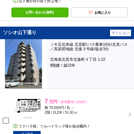
山下通が目の前で好立地！
お問い合わせ(無料)
お気に入り
ソシオ山下通り
マンション
ＪＲ石北本線 北見駅/バス乗車10分/北見バス
／高栄団地線 北進３号線/徒歩3分
北海道北見市北進町４丁目 1-22
8階建 / 築22年
7
万円
（管理費等7,000円）
敷 70,000円 / 礼 －
2階 / 2LDK / 51.91㎡
フクハラ様、ツルハドラッグ様が徒歩圏内！
パノラマ