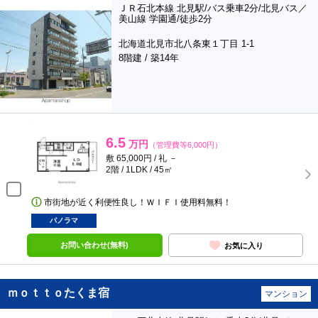
ＪＲ石北本線 北見駅/バス乗車2分/北見バス／
美山線 学園通/徒歩2分
北海道北見市北八条東１丁目 1-1
8階建 / 築14年
6.5
万円
（管理費等6,000円）
敷 65,000円 / 礼 －
2階 / 1LDK / 45㎡
市街地が近く利便性良し！ＷＩＦＩ使用料無料！
パノラマ
お問い合わせ(無料)
お気に入り
ｍｏｔｔｏたくま宿
マンション