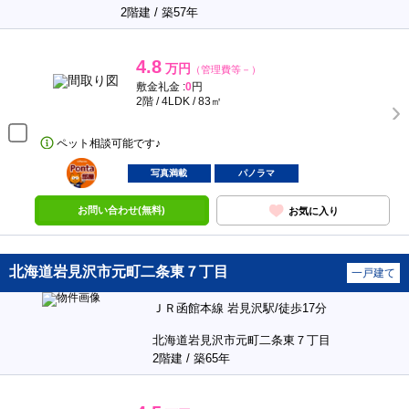
2階建 / 築57年
4.8
万円
（管理費等－）
敷金礼金 :
0
円
2階 / 4LDK / 83㎡
ペット相談可能です♪
ポンタ
部屋
写真満載
パノラマ
お問い合わせ(無料)
お気に入り
北海道岩見沢市元町二条東７丁目
一戸建て
ＪＲ函館本線 岩見沢駅/徒歩17分
北海道岩見沢市元町二条東７丁目
2階建 / 築65年