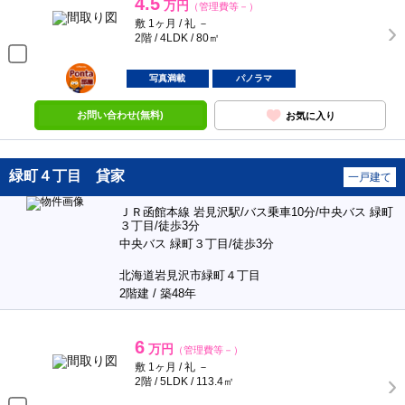
4.5
万円
（管理費等－）
敷 1ヶ月 / 礼 －
2階 / 4LDK / 80㎡
ポンタ
部屋
写真満載
パノラマ
お問い合わせ(無料)
お気に入り
緑町４丁目 貸家
一戸建て
ＪＲ函館本線 岩見沢駅/バス乗車10分/中央バス 緑町
３丁目/徒歩3分
中央バス 緑町３丁目/徒歩3分
北海道岩見沢市緑町４丁目
2階建 / 築48年
6
万円
（管理費等－）
敷 1ヶ月 / 礼 －
2階 / 5LDK / 113.4㎡