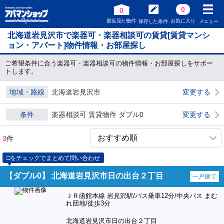
0
0
最近見た物件
お気に入り
保存した条件
メニュー
北海道岩見沢市で楽器可・楽器相談可の賃貸[賃貸マンシ
ョン・アパート]物件情報・お部屋探し
ご希望条件に合う楽器可・楽器相談可の物件情報・お部屋探しをサポー
トします。
地域・路線
北海道岩見沢市
変更する
条件
楽器相談可 賃貸物件 ダブル0
変更する
3
件
□をチェックでまとめて問い合わせ
【ダブル0】 北海道岩見沢市日の出台２丁目
一戸建て
ＪＲ函館本線 岩見沢駅/バス乗車12分/中央バス まむ
れ団地/徒歩3分
北海道岩見沢市日の出台２丁目