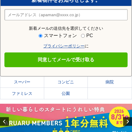
新着物件をお知らせします。
住みたい街の店舗を探す
店舗検索
新着メールの送信先を選択してください
住む街研究所で岩見沢市の情報を見る
スマートフォン
PC
プライバシーポリシー
に
岩見沢市
同意してメールで受け取る
岩見沢市の施設一覧
スーパー
コンビニ
病院
ファミレス
公園
Previous