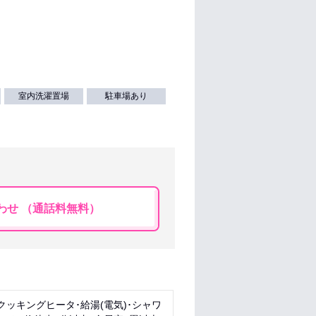
室内洗濯置場
駐車場あり
わせ （通話料無料）
クッキングヒータ･給湯(電気)･シャワ