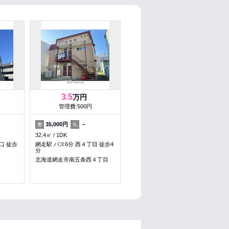
3.5
万円
管理費:500円
35,000円
－
敷
礼
32.4㎡
1DK
口 徒歩
網走駅 バス6分 西４丁目 徒歩4
分
北海道網走市南五条西４丁目