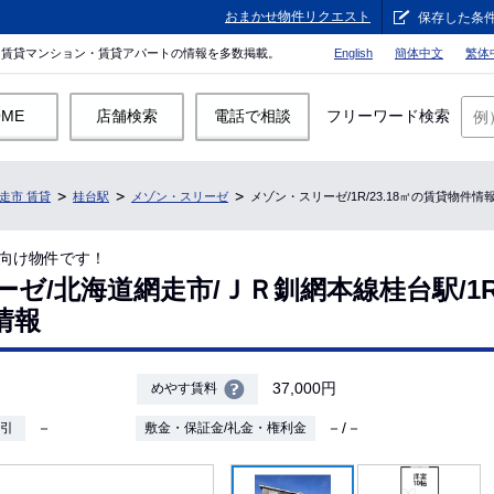
おまかせ物件リクエスト
保存した条
。賃貸マンション・賃貸アパートの情報を多数掲載。
English
簡体中文
繁体
OME
店舗検索
電話で相談
フリーワード検索
走市 賃貸
桂台駅
メゾン・スリーゼ
メゾン・スリーゼ/1R/23.18㎡の賃貸物件情
向け物件です！
ゼ/北海道網走市/ＪＲ釧網本線桂台駅/1R/2
情報
37,000円
めやす賃料
－
－/－
敷引
敷金・保証金/礼金・権利金