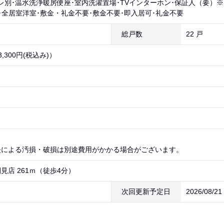
レ別･温水洗浄暖房便座･室内洗濯置場･TVインターホン･保証人（要）※
･全居室洋室･敷金・礼金不要･敷金不要･即入居可･礼金不要
総戸数
22 戸
,300円(税込み)）
）
失による汚損・破損は別途費用がかかる場合がございます。
見店 261ｍ（徒歩4分）
次回更新予定日
2026/08/2