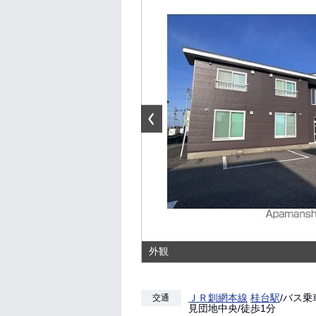
外観
ＪＲ釧網本線
桂台駅
/バス乗
交通
見団地中央/徒歩1分