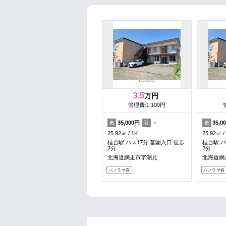
3.5
万円
管理費:1,100円
35,000円
－
35,0
敷
礼
敷
25.92㎡
1K
25.92㎡
桂台駅 バス17分 墓園入口 徒歩
桂台駅 バ
2分
2分
北海道網走市字潮見
北海道網
パノラマ有
パノラマ有