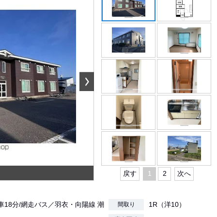
戻す
1
2
次へ
車18分/網走バス／羽衣・向陽線 潮
1R（洋10）
間取り