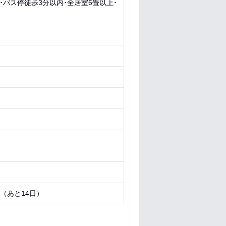
･バス停徒歩3分以内･全居室6畳以上･
1 （あと
14日
）