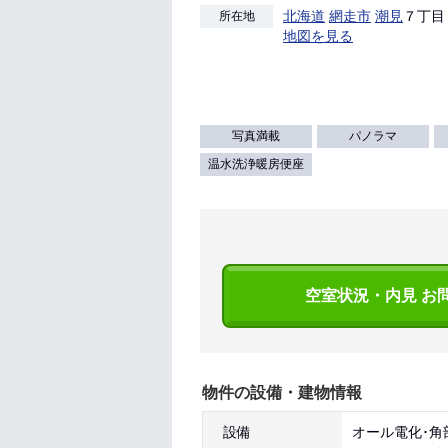
北海道
網走市
潮見
７丁目 
所在地
地図を見る
写真満載
パノラマ
温水洗浄暖房便座
空室状況・内見 お
物件の設備・建物情報
設備
オール電化･角