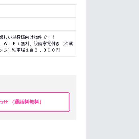
嬉しい単身様向け物件です！
、ＷｉＦｉ無料、設備家電付き（冷蔵
ンジ）駐車場１台３，３００円
わせ （通話料無料）