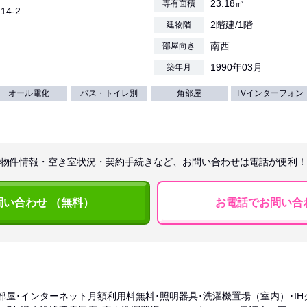
23.18㎡
専有面積
14-2
2階建/1階
建物階
南西
部屋向き
1990年03月
築年月
オール電化
バス・トイレ別
角部屋
TVインターフォン
物件情報・空き室状況・契約手続きなど、お問い合わせは電話が便利！
問い合わせ （無料）
お電話でお問い合
部屋･インターネット月額利用料無料･照明器具･洗濯機置場（室内）･IH