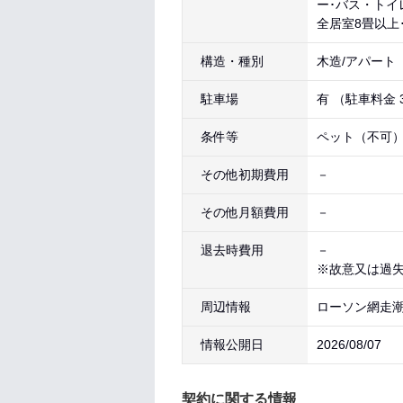
ー･バス・トイ
全居室8畳以上
構造・種別
木造/アパート
駐車場
有 （駐車料金 3
条件等
ペット（不可
その他初期費用
－
その他月額費用
－
退去時費用
－
※故意又は過
周辺情報
ローソン網走潮
情報公開日
2026/08/07
契約に関する情報