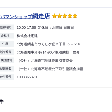
網走店
アパマンショップ
営業時間
10:00-17:00 定休日：水曜日 日曜日
会社名
株式会社宅建
住所
北海道網走市つくしケ丘２丁目 ５－２６
免許番号
北海道知事オホ(14)90／取引態様：媒介
所属団体名
（公社）北海道宅地建物取引業協会
公取協名
（一社）北海道不動産公正取引協議会加盟
物件番号
1003365370
件