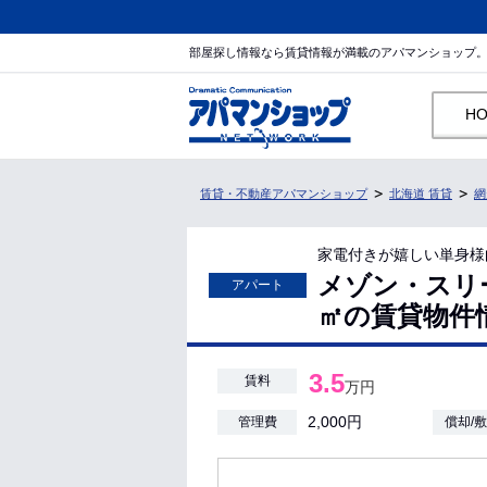
部屋探し情報なら賃貸情報が満載のアパマンショップ
H
賃貸・不動産アパマンショップ
北海道 賃貸
網
家電付きが嬉しい単身様
メゾン・スリー
アパート
㎡の賃貸物件
3.5
賃料
万円
2,000円
管理費
償却/