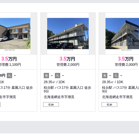
3.5
3.5
3.5
万円
万円
万円
管理費:1,100円
管理費:2,000円
管理費:2,000円
00円
－
－
－
－
－
礼
敷
礼
敷
礼
1K
28.35㎡
1DK
28.35㎡
1DK
ス17分 墓園入口 徒歩
桂台駅 バス17分 墓園入口 徒歩
桂台駅 バス17分 墓園入
9分
9分
走市字潮見
北海道網走市字潮見
北海道網走市字潮見
収納
収納