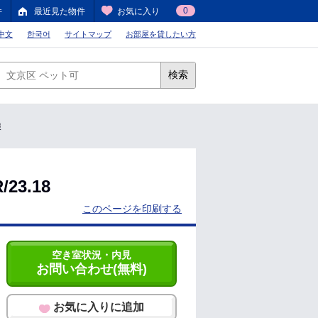
0
件
最近見た物件
お気に入り
中文
한국어
サイトマップ
お部屋を貸したい方
検索
報
3.18
このページを印刷する
空き室状況・内見
お問い合わせ(無料)
お気に入りに追加