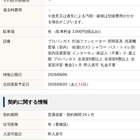
その他月額費用
－
退去時費用
－
※故意又は過失による汚損・破損は別途費用がかか
る場合がございます。
駐車場
有 （駐車料金 3,000円(税込み)）
設備
プロパンガス･灯油ファンヒーター･照明器具･洗濯機
置場（室内）･給湯(ガス)･シャワー･バス・トイレ別･
室内洗濯置場･インターホン･保証人（不要）※･最上
階･プロパンガス･全居室6畳以上･全居室8畳以上･全
居室洋室･敷金1ヶ月･即入居可･礼金不要
情報公開日
2026/08/06
次回更新予定日
2026/08/20（あと
14
日）
契約に関する情報
契約期間
普通借家・契約期間 24ヶ月
住宅保険
有（要確認）
入居可能日
即入居可