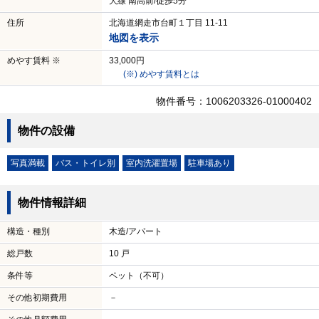
大線 南高前/徒歩5分
住所
北海道網走市台町１丁目 11-11
地図を表示
めやす賃料 ※
33,000円
(※) めやす賃料とは
物件番号：1006203326-01000402
物件の設備
写真満載
バス・トイレ別
室内洗濯置場
駐車場あり
物件情報詳細
構造・種別
木造/アパート
総戸数
10 戸
条件等
ペット（不可）
その他初期費用
－