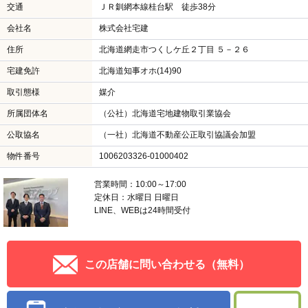
交通
ＪＲ釧網本線桂台駅 徒歩38分
会社名
株式会社宅建
住所
北海道網走市つくしケ丘２丁目 ５－２６
宅建免許
北海道知事オホ(14)90
取引態様
媒介
所属団体名
（公社）北海道宅地建物取引業協会
公取協名
（一社）北海道不動産公正取引協議会加盟
物件番号
1006203326-01000402
営業時間：10:00～17:00
定休日：水曜日 日曜日
LINE、WEBは24時間受付
この店舗に問い合わせる（無料）