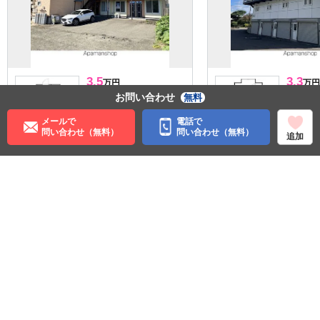
3.5
3.3
万円
万円
管理費:1,100円
管理費:－
お問い合わせ
無料
35,000円
－
－
敷
礼
敷
メールで
電話で
25.92㎡
1K
23㎡
1R
問い合わせ（無料）
問い合わせ（無料）
追加
桂台駅 バス17分 墓園入口
網走駅 
徒歩2分
徒歩1分
北海道網走市字潮見
北海道網
パノラマ有
住む街研究所で街の情報を見る
北海道
網走市
ＪＲ釧網本線
桂台駅