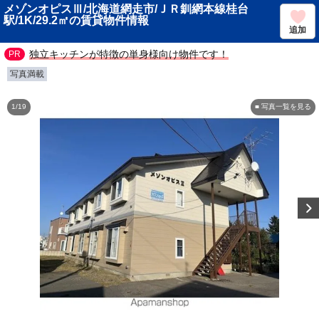
メゾンオピスⅢ/北海道網走市/ＪＲ釧網本線桂台
駅/1K/29.2㎡の賃貸物件情報
追加
独立キッチンが特徴の単身様向け物件です！
写真満載
1/19
■ 写真一覧を見る