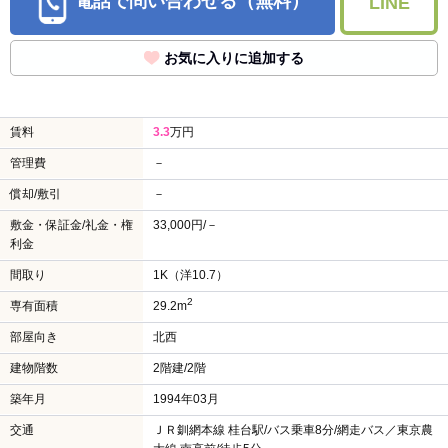
電話で問い合わせる（無料）
LINE
お気に入りに追加する
賃料
3.3
万円
管理費
－
償却/敷引
－
敷金・保証金/礼金・権
33,000円/－
利金
間取り
1K（洋10.7）
2
専有面積
29.2m
部屋向き
北西
建物階数
2階建/2階
築年月
1994年03月
交通
ＪＲ釧網本線 桂台駅/バス乗車8分/網走バス／東京農