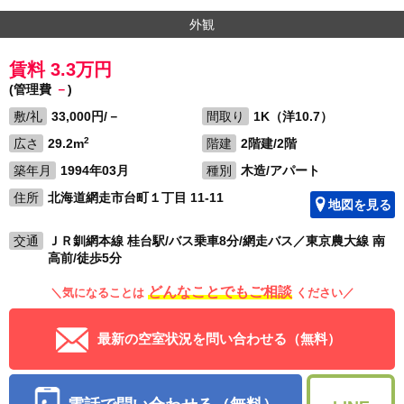
外観
賃料 3.3万円
(管理費
－
)
敷/礼
33,000円/－
間取り
1K（洋10.7）
2
広さ
29.2m
階建
2階建/2階
築年月
1994年03月
種別
木造/アパート
住所
北海道網走市台町１丁目 11-11
地図を見る
交通
ＪＲ釧網本線 桂台駅/バス乗車8分/網走バス／東京農大線 南
高前/徒歩5分
どんなことでもご相談
＼気になることは
ください／
最新の空室状況を問い合わせる（無料）