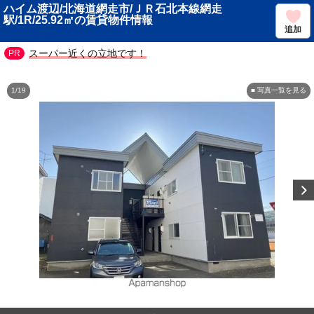
ハイム渡辺/北海道網走市/ＪＲ石北本線網走
駅/1R/25.92㎡の賃貸物件情報
追加
スーパー近くの立地です！
1/19
■ 写真一覧を見る