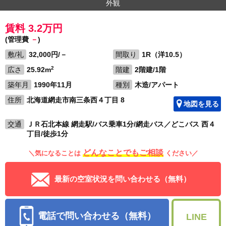
外観
賃料 3.2万円
(管理費
－
)
敷/礼
32,000円/－
間取り
1R（洋10.5）
2
広さ
25.92m
階建
2階建/1階
築年月
1990年11月
種別
木造/アパート
住所
北海道網走市南三条西４丁目 8
地図を見る
交通
ＪＲ石北本線 網走駅/バス乗車1分/網走バス／どこバス 西４
丁目/徒歩1分
どんなことでもご相談
＼気になることは
ください／
最新の空室状況を問い合わせる（無料）
電話で問い合わせる（無料）
LINE