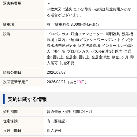
退去時費用
－
※故意又は過失による汚損・破損は別途費用がかか
る場合がございます。
駐車場
有 （駐車料金 3,000円(税込み)）
設備
プロパンガス･灯油ファンヒーター･照明器具･洗濯機
置場（室内）･給湯(ガス)･シャワー･バス・トイレ別･
温水洗浄暖房便座･室内洗濯置場･インターホン･保証
人（要）※･プロパンガス･バス停徒歩3分以内･全居
室6畳以上･全居室8畳以上･全居室洋室･敷金1ヶ月･即
入居可･礼金不要
情報公開日
2026/08/07
次回更新予定日
2026/08/21（あと
13
日）
契約に関する情報
契約期間
普通借家・契約期間 24ヶ月
住宅保険
有（要確認）
入居可能日
即入居可