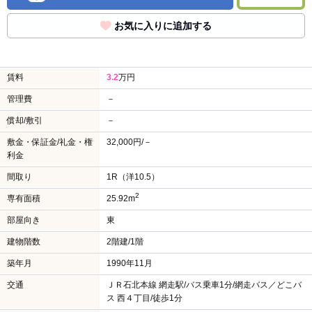
お気に入りに追加する
賃料
3.2
万円
管理費
－
償却/敷引
－
敷金・保証金/礼金・権
32,000円/－
利金
間取り
1R（洋10.5）
2
専有面積
25.92m
部屋向き
東
建物階数
2階建/1階
築年月
1990年11月
交通
ＪＲ石北本線 網走駅/バス乗車1分/網走バス／どこバ
ス 西４丁目/徒歩1分