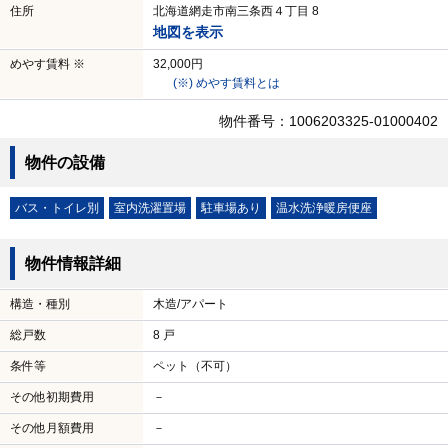
住所
北海道網走市南三条西４丁目 8
地図を表示
めやす賃料 ※
32,000円
(※) めやす賃料とは
物件番号：1006203325-01000402
物件の設備
バス・トイレ別
室内洗濯置場
駐車場あり
温水洗浄暖房便座
物件情報詳細
構造・種別
木造/アパート
総戸数
8 戸
条件等
ペット（不可）
その他初期費用
－
その他月額費用
－