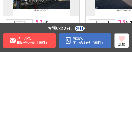
5.7
3.5
万円
万円
管理費:2,000円
管理費:2,
お問い合わせ
無料
－
－
－
敷
礼
敷
メールで
電話で
9.9㎡
1R
23.18㎡
問い合わせ（無料）
問い合わせ（無料）
追加
桂台駅 バス7分 台町１丁目
桂台駅 バ
徒歩7分
中央 徒歩
北海道網走市台町１丁目
北海道網
収納
パノラマ有
住む街研究所で街の情報を見る
北海道
網走市
ＪＲ石北本線
網走駅
©APAMAN Co.,Ltd.