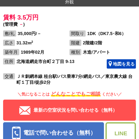
外観
賃料 3.5万円
(管理費
－
)
敷/礼
35,000円/－
間取り
1DK（DK7.5･和6）
2
広さ
31.32m
階建
2階建/2階
築年月
1989年02月
種別
木造/アパート
住所
北海道網走市台町２丁目 9-13
地図を見る
交通
ＪＲ釧網本線 桂台駅/バス乗車7分/網走バス／東京農大線 台
町１丁目/徒歩2分
どんなことでもご相談
＼気になることは
ください／
最新の空室状況を問い合わせる（無料）
電話で問い合わせる（無料）
LINE