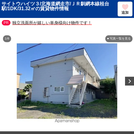
サイトウハイツ３/北海道網走市/ＪＲ釧網本線桂台
駅/1DK/31.32㎡の賃貸物件情報
追加
独立洗面所が嬉しい単身様向け物件です！
1/8
■ 写真一覧を見る