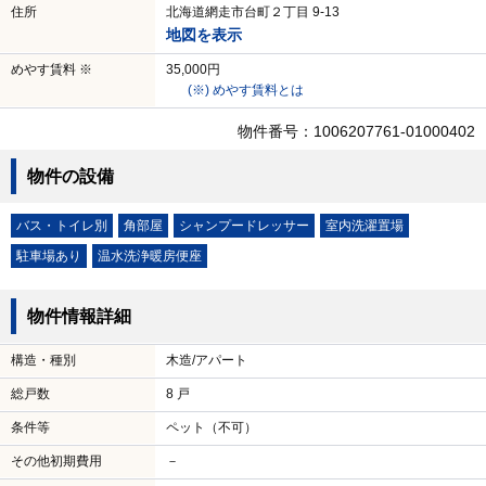
住所
北海道網走市台町２丁目 9-13
地図を表示
めやす賃料 ※
35,000円
(※) めやす賃料とは
物件番号：1006207761-01000402
物件の設備
バス・トイレ別
角部屋
シャンプードレッサー
室内洗濯置場
駐車場あり
温水洗浄暖房便座
物件情報詳細
構造・種別
木造/アパート
総戸数
8 戸
条件等
ペット（不可）
その他初期費用
－