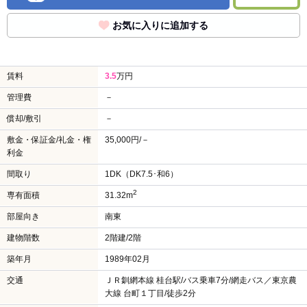
お気に入りに追加する
賃料
3.5
万円
管理費
－
償却/敷引
－
敷金・保証金/礼金・権
35,000円/－
利金
間取り
1DK（DK7.5･和6）
2
専有面積
31.32m
部屋向き
南東
建物階数
2階建/2階
築年月
1989年02月
交通
ＪＲ釧網本線 桂台駅/バス乗車7分/網走バス／東京農
大線 台町１丁目/徒歩2分