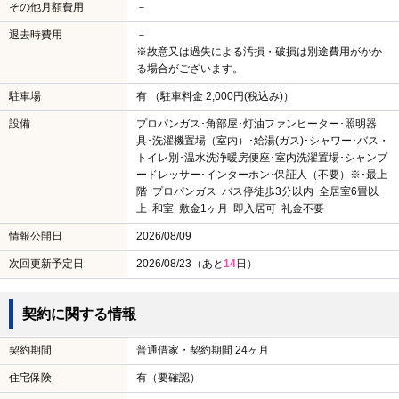
その他月額費用
－
退去時費用
－
※故意又は過失による汚損・破損は別途費用がかか
る場合がございます。
駐車場
有 （駐車料金 2,000円(税込み)）
設備
プロパンガス･角部屋･灯油ファンヒーター･照明器
具･洗濯機置場（室内）･給湯(ガス)･シャワー･バス・
トイレ別･温水洗浄暖房便座･室内洗濯置場･シャンプ
ードレッサー･インターホン･保証人（不要）※･最上
階･プロパンガス･バス停徒歩3分以内･全居室6畳以
上･和室･敷金1ヶ月･即入居可･礼金不要
情報公開日
2026/08/09
次回更新予定日
2026/08/23（あと
14
日）
契約に関する情報
契約期間
普通借家・契約期間 24ヶ月
住宅保険
有（要確認）