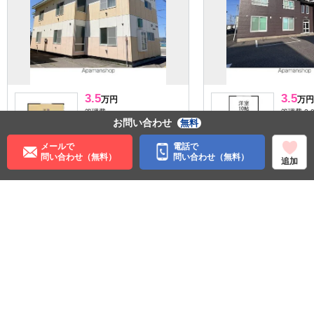
3.5
3.5
万円
万円
管理費:－
管理費:2,
お問い合わせ
無料
35,000円
－
－
敷
礼
敷
25.65㎡
1R
23.18㎡
メールで
電話で
網走駅 バス3分 税務署裏 徒
桂台駅 バ
問い合わせ（無料）
問い合わせ（無料）
追加
歩1分
中央 徒歩
北海道網走市南四条東５丁
北海道網
目
パノラマ有
パノラマ有
住む街研究所で街の情報を見る
北海道
網走市