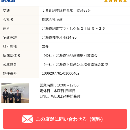
交通
ＪＲ釧網本線桂台駅 徒歩38分
会社名
株式会社宅建
住所
北海道網走市つくしケ丘２丁目 ５－２６
宅建免許
北海道知事オホ(14)90
取引態様
媒介
所属団体名
（公社）北海道宅地建物取引業協会
公取協名
（一社）北海道不動産公正取引協議会加盟
物件番号
1006207761-01000402
営業時間：10:00～17:00
定休日：水曜日 日曜日
LINE、WEBは24時間受付
この店舗に問い合わせる（無料）