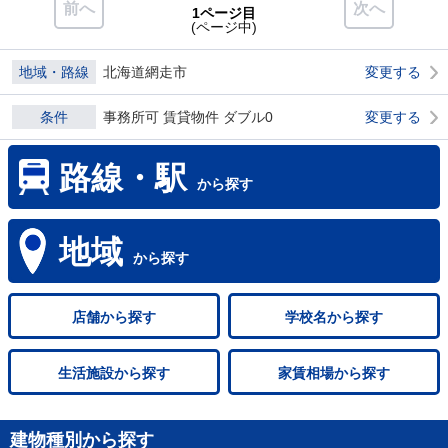
前へ
次へ
1ページ目
(ページ中)
地域・路線
北海道網走市
変更する
条件
事務所可 賃貸物件 ダブル0
変更する
路線・駅
から探す
地域
から探す
店舗
から探す
学校名
から探す
生活施設
から探す
家賃相場
から探す
建物種別から探す