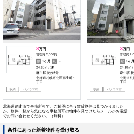
3
3
万円
万円
管理費:2,000円
管理費:2,
1ヶ月
－
1ヶ
敷
礼
敷
24.18㎡
1K
24.18㎡
麻生駅 徒歩5分
麻生駅 徒
北海道札幌市北区麻生町１
北海道札
丁目
丁目
収納
パノラマ有
収納
パノラマ有
北海道網走市で事務所可で、ご希望に合う賃貸物件は見つかりました
か。物件一覧から気になる事務所可の物件を見つけたらメールかお電話
でお問い合わせください。（無料）
条件にあった新着物件を受け取る