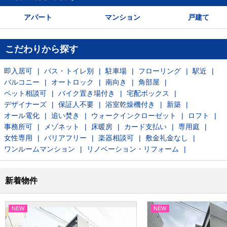
アパート
マンション
戸建て
こだわりから探す
即入居可
バス・トイレ別
駐車場
フローリング
駅近
バルコニー
オートロック
南向き
角部屋
ペット相談可
バイク置き場付き
宅配ボックス
デザイナーズ
保証人不要
浴室乾燥機付き
新築
オール電化
追い焚き
ウォークインクローゼット
ロフト
事務所可
メゾネット
床暖房
カード支払い
専用庭
女性専用
バリアフリー
楽器相談可
敷金礼金なし
ワンルームマンション
リノベーション・リフォーム
新着物件
NEW
NEW