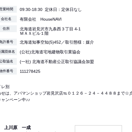
営業時間
09:30-18:30 定休日：定休日なし
会社名
有限会社 HouseNAVI
住所
北海道岩見沢市九条西３丁目 4-1
ＭＡＸビル１階
免許番号
北海道知事空知(5)452／取引態様：媒介
所属団体名
(公社)北海道宅地建物取引業協会
公取協名
(一社) 北海道不動産公正取引協議会加盟
物件番号
111278425
イレ別
わせは、アパマンショップ岩見沢店℡０１２６－２４－４４８８まで☆
ャンペーン中♪♪
上川原 一成