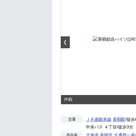
外観
ＪＲ函館本線
美唄駅
/徒歩
交通
中央バス ４丁目/徒歩3分
北海道
美唄市
大通西一条
所在地