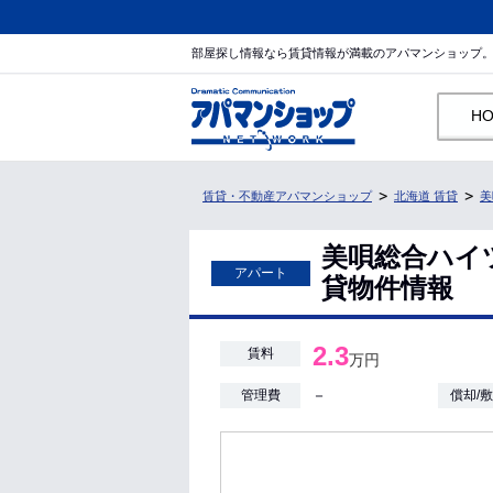
部屋探し情報なら賃貸情報が満載のアパマンショップ
H
賃貸・不動産アパマンショップ
北海道 賃貸
美
美唄総合ハイツ
アパート
貸物件情報
2.3
賃料
万円
－
管理費
償却/