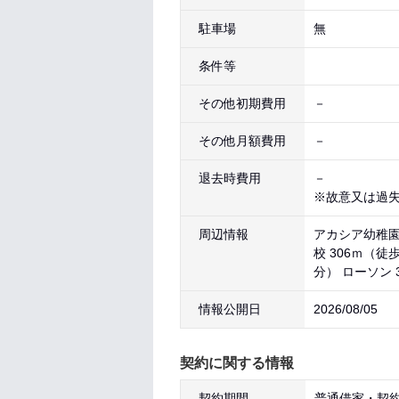
駐車場
無
条件等
その他初期費用
－
その他月額費用
－
退去時費用
－
※故意又は過
周辺情報
アカシア幼稚園・
校 306ｍ（徒
分） ローソン 
情報公開日
2026/08/05
契約に関する情報
契約期間
普通借家・契約