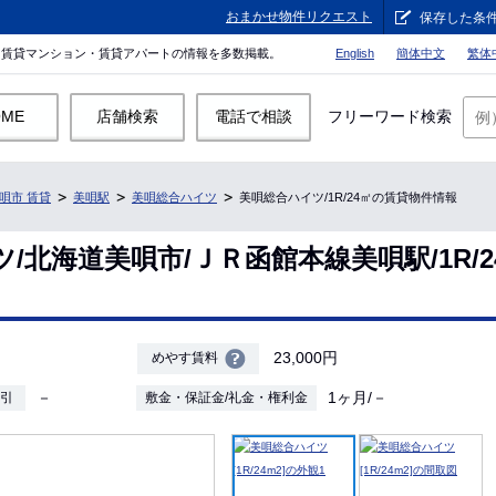
おまかせ物件リクエスト
保存した条
。賃貸マンション・賃貸アパートの情報を多数掲載。
English
簡体中文
繁体
OME
店舗検索
電話で相談
フリーワード検索
唄市 賃貸
美唄駅
美唄総合ハイツ
美唄総合ハイツ/1R/24㎡の賃貸物件情報
/北海道美唄市/ＪＲ函館本線美唄駅/1R/
23,000円
めやす賃料
－
1ヶ月/－
敷引
敷金・保証金/礼金・権利金