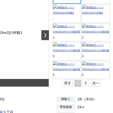
戻す
1
2
次へ
8分
1R（洋10）
間取り
24㎡
専有面積
南
５丁目