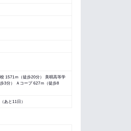
校 1571ｍ（徒歩20分） 美唄高等学
歩3分） Ａコープ 627ｍ（徒歩8
9 （あと
11日
）