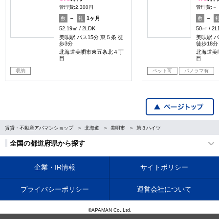
管理費:2,300円
管理費:－
－
1ヶ月
－
敷
礼
敷
52.19㎡
2LDK
50㎡
2L
美唄駅 バス15分 東５条 徒
美唄駅 バ
歩3分
徒歩18分
北海道美唄市東五条北４丁
北海道美
目
目
収納
ペット可
パノラマ有
賃貸・不動産アパマンショップ
北海道
美唄市
第３ハイツ
全国の都道府県から探す
企業・IR情報
サイトポリシー
プライバシーポリシー
運営会社について
©APAMAN Co.,Ltd.