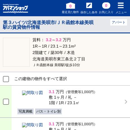
0
0
最近見た物件
お気に入り
保存した条件
メニュー
第３ハイツ/北海道美唄市/ＪＲ函館本線美唄
アパート
駅の賃貸物件情報
賃料：
3.2
～
3.2
万円
1R～1R / 23.1～23.1m²
2階建て / 築30年 / 木造
北海道美唄市東三条北２丁目
ＪＲ函館本線 美唄駅/徒歩10分
この建物の物件をすべて選択
3.1
万円
（管理費等1,000円）
敷 1ヶ月 / 礼 －
1階 / 1R / 23.1㎡
写真満載
バス・トイレ別
3.1
万円
（管理費等1,000円）
敷 1ヶ月 / 礼 －