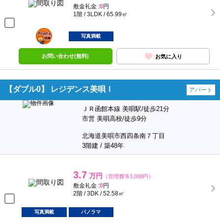
敷金礼金 :
0
円
1階 / 3LDK / 65.99㎡
ポンタ
部屋
写真満載
お問い合わせ(無料)
お気に入り
【ダブル0】 レジデンス美唄Ⅰ
アパート
ＪＲ函館本線 美唄駅/徒歩21分
市営 美唄高校/徒歩9分
北海道美唄市西四条南７丁目
3階建 / 築48年
3.7
万円
（管理費等3,000円）
敷金礼金 :
0
円
2階 / 3DK / 52.58㎡
写真満載
パノラマ