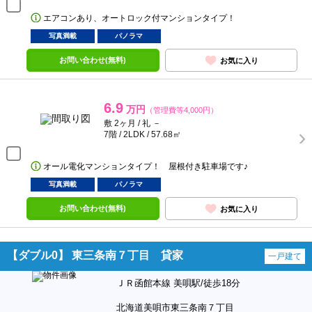
エアコンあり、オートロック付マンションタイプ！
写真満載
パノラマ
お問い合わせ(無料)
お気に入り
6.9
万円
（管理費等4,000円）
敷 2ヶ月 / 礼 －
7階 / 2LDK / 57.68㎡
オール電化マンションタイプ！ 屋根付き駐車場です♪
写真満載
パノラマ
お問い合わせ(無料)
お気に入り
【ダブル0】 東三条南７丁目 貸家
一戸建て
ＪＲ函館本線 美唄駅/徒歩18分
北海道美唄市東三条南７丁目