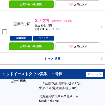
お問い合わせ(無料)
お気に入り
3.7
万円
（管理費等3,000円）
敷金礼金 :
0
円
2階 / 2LDK / 52.58㎡
写真満載
パノラマ
お問い合わせ(無料)
お気に入り
もっと見る
ミッドイーストタウン美唄 １号棟
マンション
ＪＲ函館本線 美唄駅/徒歩17分
中央バス 労災病院/徒歩10分
北海道美唄市東四条北４丁目
5階建 / 築47年