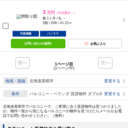
3
万円
（管理費等－）
敷 1ヶ月 / 礼 －
3階 / 2DK / 41.22㎡
写真満載
パノラマ
お問い合わせ(無料)
お気に入り
前へ
次へ
1ページ目
(1ページ中)
地域・路線
北海道美唄市
変更する
条件
バルコニー・ベランダ 賃貸物件 ダブル0
変更する
北海道美唄市でバルコニーで、ご希望に合う賃貸物件は見つかりました
か。物件一覧から気になるバルコニーの物件を見つけたらメールかお電
話でお問い合わせください。（無料）