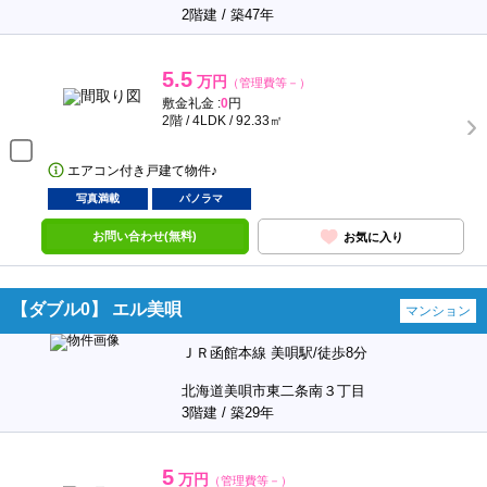
2階建 / 築47年
5.5
万円
（管理費等－）
敷金礼金 :
0
円
2階 / 4LDK / 92.33㎡
エアコン付き戸建て物件♪
写真満載
パノラマ
お問い合わせ(無料)
お気に入り
【ダブル0】 エル美唄
マンション
ＪＲ函館本線 美唄駅/徒歩8分
北海道美唄市東二条南３丁目
3階建 / 築29年
5
万円
（管理費等－）