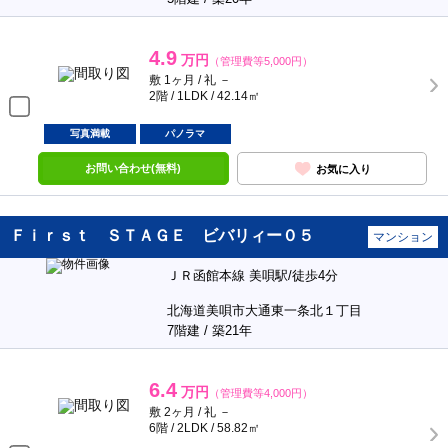
4.9
万円
（管理費等5,000円）
敷 1ヶ月 / 礼 －
2階 / 1LDK / 42.14㎡
写真満載
パノラマ
お問い合わせ(無料)
お気に入り
Ｆｉｒｓｔ ＳＴＡＧＥ ビバリィー０５
マンション
ＪＲ函館本線 美唄駅/徒歩4分
北海道美唄市大通東一条北１丁目
7階建 / 築21年
6.4
万円
（管理費等4,000円）
敷 2ヶ月 / 礼 －
6階 / 2LDK / 58.82㎡