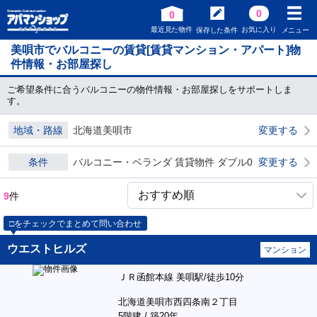
0
0
最近見た物件
お気に入り
保存した条件
メニュー
美唄市でバルコニーの賃貸[賃貸マンション・アパート]物
件情報・お部屋探し
ご希望条件に合うバルコニーの物件情報・お部屋探しをサポートしま
す。
地域・路線
北海道美唄市
変更する
条件
バルコニー・ベランダ 賃貸物件 ダブル0
変更する
9
件
□をチェックでまとめて問い合わせ
ウエストヒルズ
マンション
ＪＲ函館本線 美唄駅/徒歩10分
北海道美唄市西四条南２丁目
5階建 / 築20年