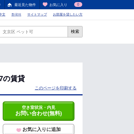
0
件
最近見た物件
お気に入り
中文
한국어
サイトマップ
お部屋を貸したい方
検索
27の賃貸
このページを印刷する
空き室状況・内見
お問い合わせ(無料)
お気に入りに追加