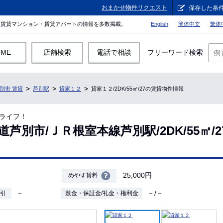
おまかせ物件リクエスト
保存した条
。賃貸マンション・賃貸アパートの情報を多数掲載。
English
簡体中文
繁体
OME
店舗検索
電話で相談
フリーワード検索
別市 賃貸
芦別駅
貸家１２
貸家１２/2DK/55㎡/27の賃貸物件情報
ライフ！
道芦別市/ＪＲ根室本線芦別駅/2DK/55㎡/
25,000円
めやす賃料
－
－/－
敷引
敷金・保証金/礼金・権利金