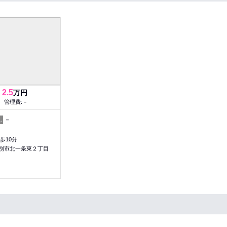
2.5
万円
管理費:－
－
礼
歩10分
別市北一条東２丁目