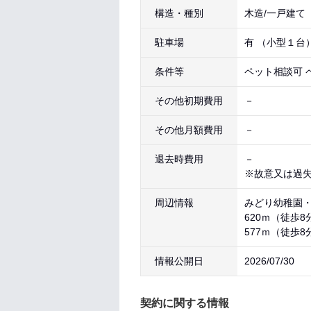
構造・種別
木造/一戸建て
駐車場
有 （小型１台
条件等
ペット相談可 
その他初期費用
－
その他月額費用
－
退去時費用
－
※故意又は過
周辺情報
みどり幼稚園・保
620ｍ（徒歩8
577ｍ（徒歩8
情報公開日
2026/07/30
契約に関する情報