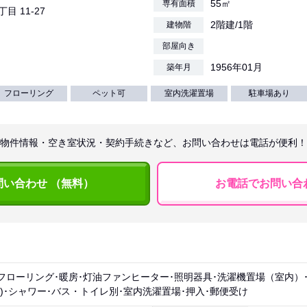
55㎡
専有面積
丁目 11-27
2階建/1階
建物階
部屋向き
1956年01月
築年月
フローリング
ペット可
室内洗濯置場
駐車場あり
物件情報・空き室状況・契約手続きなど、お問い合わせは電話が便利！
問い合わせ （無料）
お電話でお問い合
フローリング･暖房･灯油ファンヒーター･照明器具･洗濯機置場（室内）
ス)･シャワー･バス・トイレ別･室内洗濯置場･押入･郵便受け