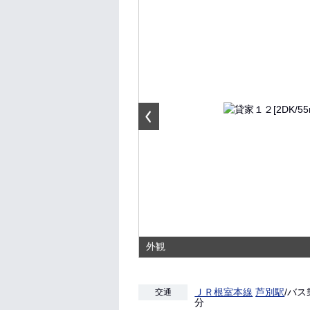
外観
ＪＲ根室本線
芦別駅
/バス
交通
分