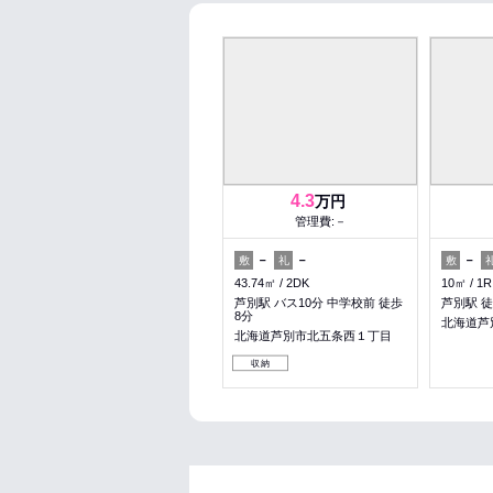
4.3
万円
管理費:－
－
－
－
敷
礼
敷
43.74㎡
2DK
10㎡
1R
芦別駅 バス10分 中学校前 徒歩
芦別駅 徒
8分
北海道芦
北海道芦別市北五条西１丁目
収納