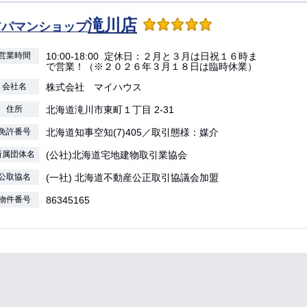
滝川店
アパマンショップ
営業時間
10:00-18:00 定休日：２月と３月は日祝１６時ま
で営業！（※２０２６年３月１８日は臨時休業）
会社名
株式会社 マイハウス
住所
北海道滝川市東町１丁目 2-31
免許番号
北海道知事空知(7)405／取引態様：媒介
所属団体名
(公社)北海道宅地建物取引業協会
公取協名
(一社) 北海道不動産公正取引協議会加盟
物件番号
86345165