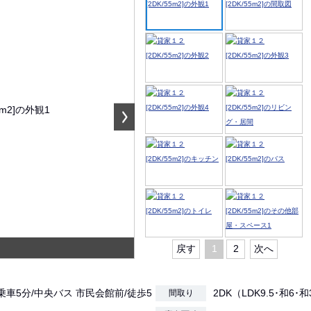
戻す
1
2
次へ
乗車5分/中央バス 市民会館前/徒歩5
2DK（LDK9.5･和6･
間取り