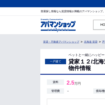
部屋探し情報なら賃貸情報が満載のアパマンショップ
H
賃貸・不動産アパマンショップ
北海道 賃貸
芦
ペットと一緒にハッピー
貸家１２/北海
一戸建て
物件情報
2.5
賃料
万円
－
管理費
償却/