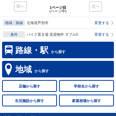
前へ
次へ
1ページ目
(ページ中)
地域・路線
北海道芦別市
変更する
条件
バイク置き場 賃貸物件 ダブル0
変更する
路線・駅
から探す
地域
から探す
店舗
から探す
学校名
から探す
生活施設
から探す
家賃相場
から探す