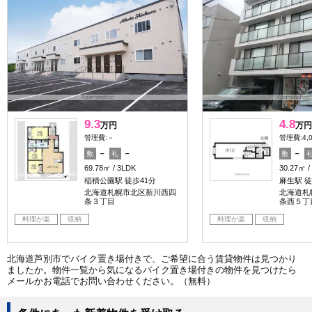
9.3
4.8
万円
万円
管理費:－
管理費:4,
－
－
－
敷
礼
敷
69.78㎡
3LDK
30.27㎡
稲積公園駅 徒歩41分
麻生駅 徒
北海道札幌市北区新川西四
北海道札
条３丁目
条西５丁
料理が楽
収納
料理が楽
収納
北海道芦別市でバイク置き場付きで、ご希望に合う賃貸物件は見つかり
ましたか。物件一覧から気になるバイク置き場付きの物件を見つけたら
メールかお電話でお問い合わせください。（無料）