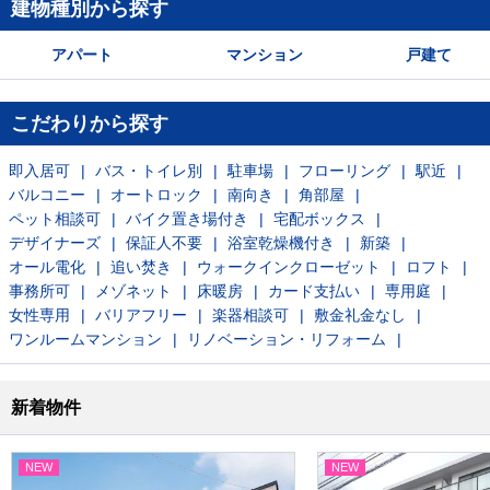
建物種別から探す
アパート
マンション
戸建て
こだわりから探す
即入居可
バス・トイレ別
駐車場
フローリング
駅近
バルコニー
オートロック
南向き
角部屋
ペット相談可
バイク置き場付き
宅配ボックス
デザイナーズ
保証人不要
浴室乾燥機付き
新築
オール電化
追い焚き
ウォークインクローゼット
ロフト
事務所可
メゾネット
床暖房
カード支払い
専用庭
女性専用
バリアフリー
楽器相談可
敷金礼金なし
ワンルームマンション
リノベーション・リフォーム
新着物件
NEW
NEW