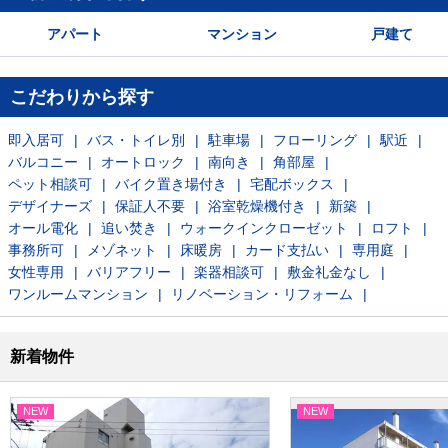
アパート
マンション
戸建て
こだわりから探す
即入居可
バス・トイレ別
駐車場
フローリング
駅近
バルコニー
オートロック
南向き
角部屋
ペット相談可
バイク置き場付き
宅配ボックス
デザイナーズ
保証人不要
浴室乾燥機付き
新築
オール電化
追い焚き
ウォークインクローゼット
ロフト
事務所可
メゾネット
床暖房
カード支払い
専用庭
女性専用
バリアフリー
楽器相談可
敷金礼金なし
ワンルームマンション
リノベーション・リフォーム
新着物件
NEW
NEW