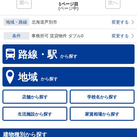
前へ
次へ
1ページ目
(ページ中)
地域・路線
北海道芦別市
変更する
条件
事務所可 賃貸物件 ダブル0
変更する
路線・駅
から探す
地域
から探す
店舗
から探す
学校名
から探す
生活施設
から探す
家賃相場
から探す
建物種別から探す