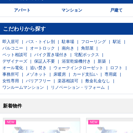
アパート
マンション
戸建て
こだわりから探す
即入居可
バス・トイレ別
駐車場
フローリング
駅近
バルコニー
オートロック
南向き
角部屋
ペット相談可
バイク置き場付き
宅配ボックス
デザイナーズ
保証人不要
浴室乾燥機付き
新築
オール電化
追い焚き
ウォークインクローゼット
ロフト
事務所可
メゾネット
床暖房
カード支払い
専用庭
女性専用
バリアフリー
楽器相談可
敷金礼金なし
ワンルームマンション
リノベーション・リフォーム
新着物件
NEW
NEW