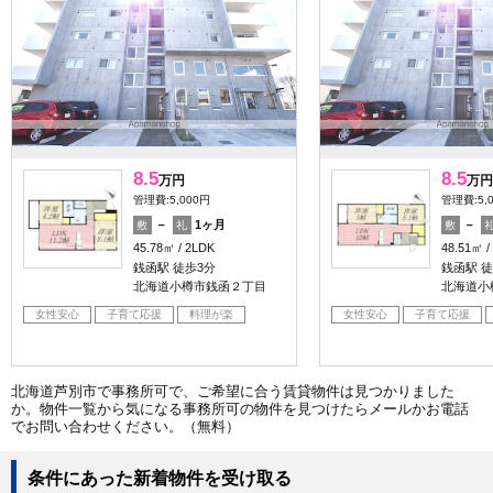
8.5
8.5
万円
万円
管理費:5,000円
管理費:5,
－
1ヶ月
－
敷
礼
敷
45.78㎡
2LDK
48.51㎡
銭函駅 徒歩3分
銭函駅 徒
北海道小樽市銭函２丁目
北海道小
女性安心
子育て応援
料理が楽
女性安心
子育て応援
北海道芦別市で事務所可で、ご希望に合う賃貸物件は見つかりました
か。物件一覧から気になる事務所可の物件を見つけたらメールかお電話
でお問い合わせください。（無料）
条件にあった新着物件を受け取る