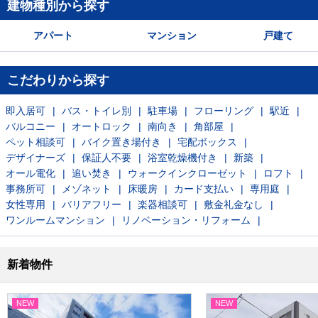
建物種別から探す
アパート
マンション
戸建て
こだわりから探す
即入居可
バス・トイレ別
駐車場
フローリング
駅近
バルコニー
オートロック
南向き
角部屋
ペット相談可
バイク置き場付き
宅配ボックス
デザイナーズ
保証人不要
浴室乾燥機付き
新築
オール電化
追い焚き
ウォークインクローゼット
ロフト
事務所可
メゾネット
床暖房
カード支払い
専用庭
女性専用
バリアフリー
楽器相談可
敷金礼金なし
ワンルームマンション
リノベーション・リフォーム
新着物件
NEW
NEW