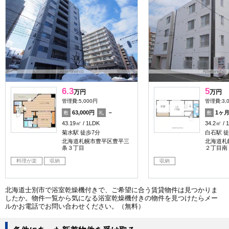
6.3
5
万円
万円
管理費:5,000円
管理費:3,
63,000円
－
1ヶ
敷
礼
敷
43.19㎡
1LDK
34.2㎡
菊水駅 徒歩7分
白石駅 徒
北海道札幌市豊平区豊平三
北海道札
条３丁目
２丁目南
料理が楽
収納
収納
北海道士別市で浴室乾燥機付きで、ご希望に合う賃貸物件は見つかりま
したか。物件一覧から気になる浴室乾燥機付きの物件を見つけたらメー
ルかお電話でお問い合わせください。（無料）