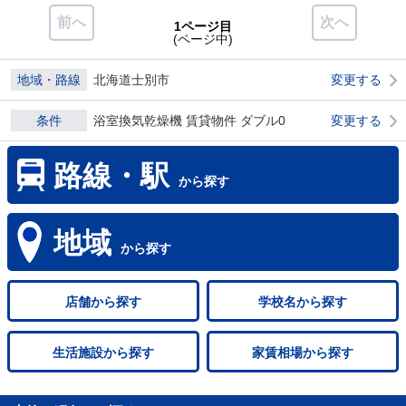
前へ
次へ
1ページ目
(ページ中)
地域・路線
北海道士別市
変更する
条件
浴室換気乾燥機 賃貸物件 ダブル0
変更する
路線・駅
から探す
地域
から探す
店舗
から探す
学校名
から探す
生活施設
から探す
家賃相場
から探す