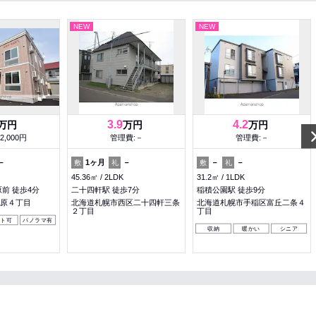
NEW
NEW
3.9
4.2
万円
万円
万円
2,000円
管理費:－
管理費:－
－
1ヶ月
－
－
－
敷
礼
敷
礼
45.36㎡
2LDK
31.2㎡
1LDK
前 徒歩4分
二十四軒駅 徒歩7分
稲積公園駅 徒歩9分
原４丁目
北海道札幌市西区二十四軒三条
北海道札幌市手稲区富丘二条４
２丁目
丁目
ット可
パノラマ有
収納
暖かい
シニア