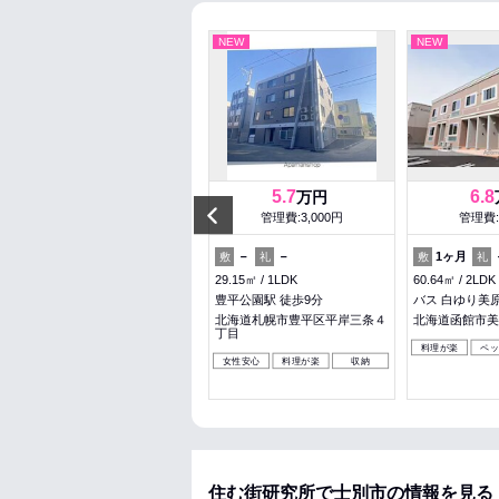
NEW
NEW
NEW
6.3
5.7
6.8
万円
万円
Previous
管理費:4,000円
管理費:3,000円
管理費:
63,000円
－
－
－
1ヶ月
敷
礼
敷
礼
敷
礼
45.26㎡
2LDK
29.15㎡
1LDK
60.64㎡
2LDK
北１８条駅 徒歩9分
豊平公園駅 徒歩9分
バス 白ゆり美原
北海道札幌市北区北二十条西６
北海道札幌市豊平区平岸三条４
北海道函館市美
丁目
丁目
料理が楽
ペ
ペット可
収納
パノラマ有
女性安心
料理が楽
収納
住む街研究所で士別市の情報を見る