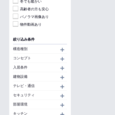
冬でも暖かい
高齢者の方も安心
パノラマ画像あり
物件動画あり
絞り込み条件
構造種別
開く
コンセプト
開く
入居条件
開く
建物設備
開く
テレビ・通信
開く
セキュリティ
開く
部屋環境
開く
キッチン
開く