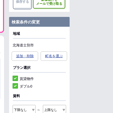
保存する
メールで受け取る
検索条件の変更
地域
北海道
士別市
追加・削除
町名を選ぶ
プラン選択
賃貸物件
ダブル0
賃料
～