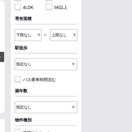
4LDK
5K以上
NEW
NEW
NEW
専有面積
～
駅徒歩
4.8
4.8
9.4
万円
万円
Next
管理費:6,500円
管理費:3,000円
管理費:5
－
1ヶ月
1ヶ月
1ヶ月
1ヶ月
敷
礼
敷
礼
敷
礼
23.18㎡
1K
31.86㎡
1LDK
58.24㎡
2LDK
バス乗車時間含む
岩見沢駅 バス8分 ４条東１３
学園前駅 徒歩9分
ひばりが丘駅 徒
徒歩4分
北海道札幌市豊平区豊平四条２
北海道札幌市厚
北海道岩見沢市五条東１１丁目
丁目
目
築年数
収納
料理が楽
パノラ
物件種別