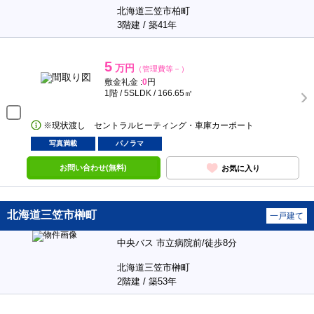
北海道三笠市柏町
3階建 / 築41年
5
万円
（管理費等－）
敷金礼金 :
0
円
1階 / 5SLDK / 166.65㎡
※現状渡し セントラルヒーティング・車庫カーポート
写真満載
パノラマ
お問い合わせ(無料)
お気に入り
北海道三笠市榊町
一戸建て
中央バス 市立病院前/徒歩8分
北海道三笠市榊町
2階建 / 築53年