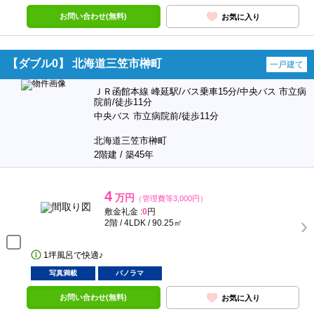
お問い合わせ(無料)
お気に入り
【ダブル0】 北海道三笠市榊町
一戸建て
ＪＲ函館本線 峰延駅/バス乗車15分/中央バス 市立病
院前/徒歩11分
中央バス 市立病院前/徒歩11分
北海道三笠市榊町
2階建 / 築45年
4
万円
（管理費等3,000円）
敷金礼金 :
0
円
2階 / 4LDK / 90.25㎡
1坪風呂で快適♪
写真満載
パノラマ
お問い合わせ(無料)
お気に入り