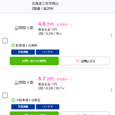
北海道三笠市岡山
2階建 / 築20年
4.8
万円
（管理費等－）
敷金礼金 :
0
円
1階 / 1LDK / 36㎡
駐車場１台無料
写真満載
パノラマ
お問い合わせ(無料)
お気に入り
5.7
万円
（管理費等－）
敷金礼金 :
0
円
2階 / 2LDK / 56.7㎡
※駐車場１台限定
写真満載
パノラマ