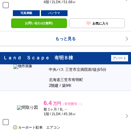
4階 / 2LDK / 51.68㎡
写真満載
パノラマ
お問い合わせ(無料)
お気に入り
もっと見る
Ｌａｎｄ Ｓｃａｐｅ 有明Ｂ棟
アパート
中央バス 三笠市立病院前/徒歩5分
北海道三笠市有明町
2階建 / 築9年
6.4
万円
（管理費等－）
敷 1ヶ月 / 礼 －
1階 / 2LDK / 45.36㎡
カーポート駐車 エアコン