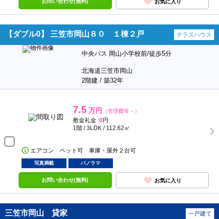
お問い合わせ(無料)
お気に入り
【ダブル0】 三笠市岡山８０ １棟２戸
テラスハウス
中央バス 岡山小学校前/徒歩5分
北海道三笠市岡山
2階建 / 築32年
7.5
万円
（管理費等－）
敷金礼金 :
0
円
1階 / 3LDK / 112.62㎡
エアコン ペット可 車庫・屋外２台可
写真満載
パノラマ
お問い合わせ(無料)
お気に入り
三笠市岡山 貸家
一戸建て