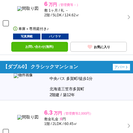
6
万円
（管理費等－）
敷 1ヶ月 / 礼 －
2階 / 5LDK / 124.62㎡
車庫＋専用庭付き♪
写真満載
パノラマ
お問い合わせ(無料)
お気に入り
【ダブル0】 クラシックマンション
アパート
中央バス 多賀町/徒歩1分
北海道三笠市多賀町
2階建 / 築12年
6.3
万円
（管理費等2,000円）
敷金礼金 :
0
円
1階 / 2LDK / 60.45㎡