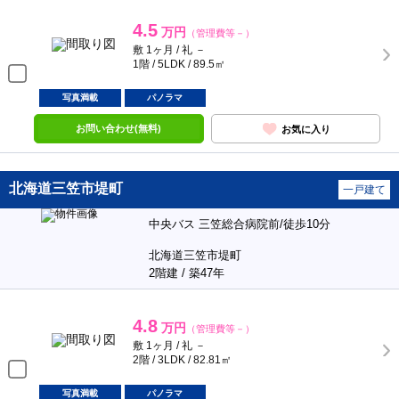
4.5
万円
（管理費等－）
敷 1ヶ月 / 礼 －
1階 / 5LDK / 89.5㎡
写真満載
パノラマ
お問い合わせ(無料)
お気に入り
北海道三笠市堤町
一戸建て
中央バス 三笠総合病院前/徒歩10分
北海道三笠市堤町
2階建 / 築47年
4.8
万円
（管理費等－）
敷 1ヶ月 / 礼 －
2階 / 3LDK / 82.81㎡
写真満載
パノラマ