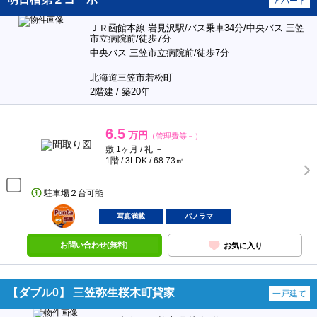
アパート
ＪＲ函館本線 岩見沢駅/バス乗車34分/中央バス 三笠
市立病院前/徒歩7分
中央バス 三笠市立病院前/徒歩7分
北海道三笠市若松町
2階建 / 築20年
6.5
万円
（管理費等－）
敷 1ヶ月 / 礼 －
1階 / 3LDK / 68.73㎡
駐車場２台可能
ポンタ
部屋
写真満載
パノラマ
お問い合わせ(無料)
お気に入り
【ダブル0】 三笠弥生桜木町貸家
一戸建て