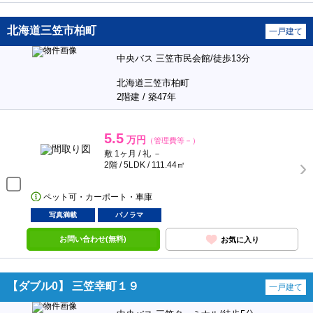
北海道三笠市柏町
一戸建て
中央バス 三笠市民会館/徒歩13分
北海道三笠市柏町
2階建 / 築47年
5.5
万円
（管理費等－）
敷 1ヶ月 / 礼 －
2階 / 5LDK / 111.44㎡
ペット可・カーポート・車庫
写真満載
パノラマ
お問い合わせ(無料)
お気に入り
【ダブル0】 三笠幸町１９
一戸建て