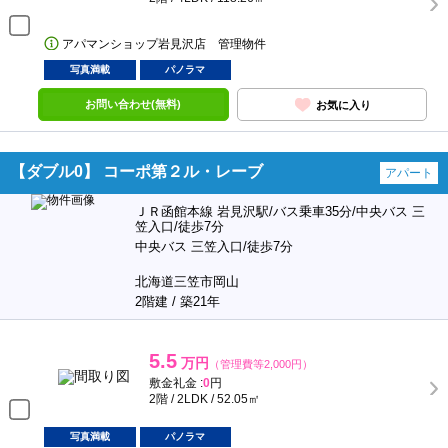
アパマンショップ岩見沢店 管理物件
写真満載
パノラマ
お問い合わせ(無料)
お気に入り
【ダブル0】 コーポ第２ル・レーブ
アパート
ＪＲ函館本線 岩見沢駅/バス乗車35分/中央バス 三
笠入口/徒歩7分
中央バス 三笠入口/徒歩7分
北海道三笠市岡山
2階建 / 築21年
5.5
万円
（管理費等2,000円）
敷金礼金 :
0
円
2階 / 2LDK / 52.05㎡
写真満載
パノラマ