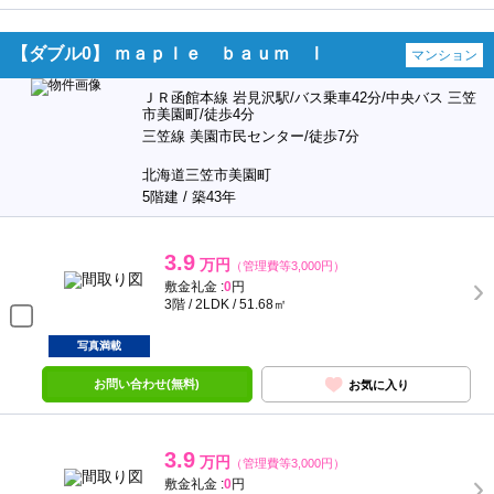
【ダブル0】 ｍａｐｌｅ ｂａｕｍ Ⅰ
マンション
ＪＲ函館本線 岩見沢駅/バス乗車42分/中央バス 三笠
市美園町/徒歩4分
三笠線 美園市民センター/徒歩7分
北海道三笠市美園町
5階建 / 築43年
3.9
万円
（管理費等3,000円）
敷金礼金 :
0
円
3階 / 2LDK / 51.68㎡
写真満載
お問い合わせ(無料)
お気に入り
3.9
万円
（管理費等3,000円）
敷金礼金 :
0
円