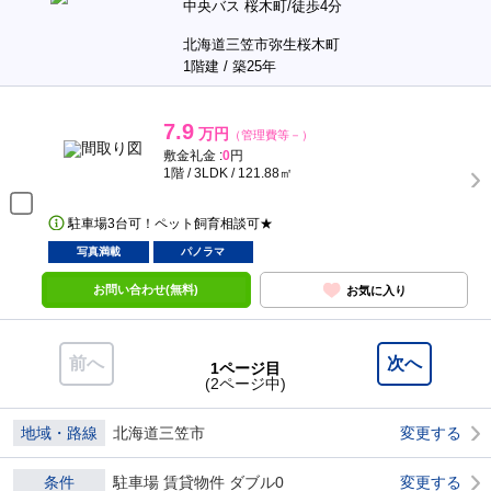
中央バス 桜木町/徒歩4分
北海道三笠市弥生桜木町
1階建 / 築25年
7.9
万円
（管理費等－）
敷金礼金 :
0
円
1階 / 3LDK / 121.88㎡
駐車場3台可！ペット飼育相談可★
写真満載
パノラマ
お問い合わせ(無料)
お気に入り
前へ
次へ
1ページ目
(2ページ中)
地域・路線
北海道三笠市
変更する
条件
駐車場 賃貸物件 ダブル0
変更する