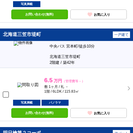
写真満載
お問い合わせ(無料)
お気に入り
北海道三笠市堤町
一戸建て
中央バス 宮本町/徒歩10分
北海道三笠市堤町
2階建 / 築42年
6.5
万円
（管理費等－）
敷 1ヶ月 / 礼 －
1階 / 6LDK / 115.83㎡
写真満載
パノラマ
お問い合わせ(無料)
お気に入り
明日檜第２コーポ