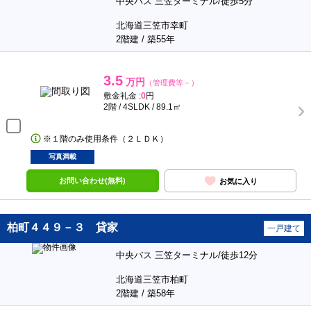
中央バス 三笠ターミナル/徒歩5分
北海道三笠市幸町
2階建 / 築55年
3.5
万円
（管理費等－）
敷金礼金 :
0
円
2階 / 4SLDK / 89.1㎡
※１階のみ使用条件（２ＬＤＫ）
写真満載
お問い合わせ(無料)
お気に入り
柏町４４９－３ 貸家
一戸建て
中央バス 三笠ターミナル/徒歩12分
北海道三笠市柏町
2階建 / 築58年