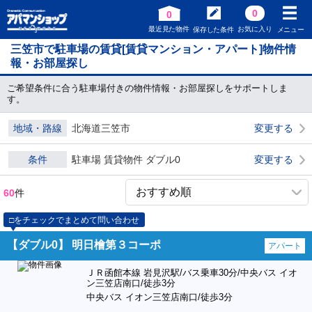
0
0
最近見た物件
お気に入り
保存した条件
メニュー
三笠市で駐車場の賃貸[賃貸マンション・アパート]物件情
報・お部屋探し
ご希望条件に合う駐車場付きの物件情報・お部屋探しをサポートしま
す。
地域・路線
北海道三笠市
変更する
条件
駐車場 賃貸物件 ダブル0
変更する
60
件
□をチェックでまとめて問い合わせ
【ダブル0】 明日檜第３コーポ
アパート
ＪＲ函館本線 岩見沢駅/バス乗車30分/中央バス イオ
ン三笠店南口/徒歩3分
中央バス イオン三笠店南口/徒歩3分