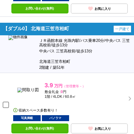
お問い合わせ(無料)
お気に入り
【ダブル0】 北海道三笠市柏町
一戸建て
ＪＲ函館本線 光珠内駅/バス乗車20分/中央バス 三笠
高校前/徒歩13分
中央バス 三笠高校前/徒歩13分
北海道三笠市柏町
2階建 / 築51年
3.9
万円
（管理費等－）
敷金礼金 :
0
円
1階 / 4LDK / 60.8㎡
収納スペース多数有り！
写真満載
パノラマ
お問い合わせ(無料)
お気に入り