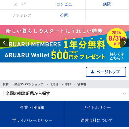
スーパー
コンビニ
病院
ファミレス
公園
Previous
賃貸・不動産アパマンショップ
北海道
市部
駐車場
全国の都道府県から探す
企業・IR情報
サイトポリシー
プライバシーポリシー
運営会社について