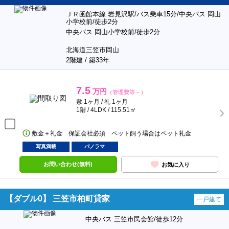
ＪＲ函館本線 岩見沢駅/バス乗車15分/中央バス 岡山
小学校前/徒歩2分
中央バス 岡山小学校前/徒歩2分
北海道三笠市岡山
2階建 / 築33年
7.5
万円
（管理費等－）
敷 1ヶ月 / 礼 1ヶ月
1階 / 4LDK / 115.51㎡
敷金＋礼金 保証会社必須 ペット飼う場合はペット礼金
写真満載
パノラマ
お問い合わせ(無料)
お気に入り
【ダブル0】 三笠市柏町貸家
一戸建て
中央バス 三笠市民会館/徒歩12分