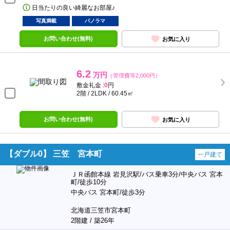
日当たりの良い綺麗なお部屋♪
写真満載
パノラマ
お問い合わせ(無料)
お気に入り
6.2
万円
（管理費等2,000円）
敷金礼金 :
0
円
2階 / 2LDK / 60.45㎡
お問い合わせ(無料)
お気に入り
【ダブル0】 三笠 宮本町
一戸建て
ＪＲ函館本線 岩見沢駅/バス乗車3分/中央バス 宮本
町/徒歩10分
中央バス 宮本町/徒歩3分
北海道三笠市宮本町
2階建 / 築26年