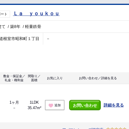
Ｌａ ｙｏｕｋｏｕ
パート
建て
/
築8年
/
軽量鉄骨
道根室市昭和町１丁目
－
敷金・保証金／
間取り／
お気に入り
お問い合わせ／詳細を見る
礼金・権利金
面積
1ヶ月
1LDK
詳細を見る
お問い合わせ
追加
－
35.47m²