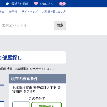
0
件
最近見た物件
お気に入り
中文
한국어
サイトマップ
お部屋を貸したい方
検索
お部屋探し
の物件情報・お部屋探しをサポートします。
現在の検索条件
北海道根室市
連帯保証人不要 賃
貸物件 ダブル0
この条件で
新着物件を