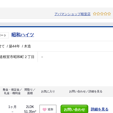
アパマンショップ根室店
昭和ハイツ
パート
建て
/
築44年
/
木造
道根室市昭和町２丁目
－
敷金・保証金／
間取り／
お気に入り
お問い合わせ／詳細を見る
礼金・権利金
面積
1ヶ月
2LDK
詳細を見る
お問い合わせ
追加
－
51.35m²