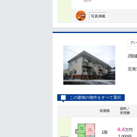
写真満載
ア
2階
北海
この建物の物件をすべて選択
賃料／
部屋階
管理費
4.4
万円
1階
2,000円