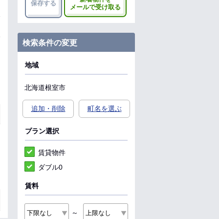
保存する
メールで受け取る
検索条件の変更
地域
北海道
根室市
追加・削除
町名を選ぶ
プラン選択
賃貸物件
ダブル0
賃料
～