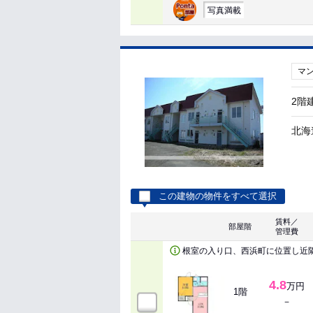
写真満載
マ
2階
北海
この建物の物件をすべて選択
賃料／
部屋階
管理費
根室の入り口、西浜町に位置し近
4.8
万円
1階
－