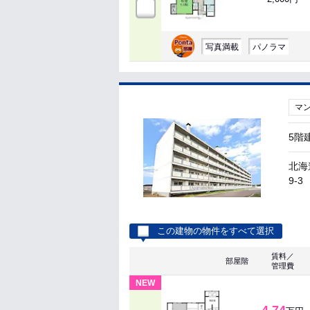
写真満載
パノラマ
マ
5階
北海
9-3
この建物の物件をすべて選択
賃料／
部屋階
管理費
NEW