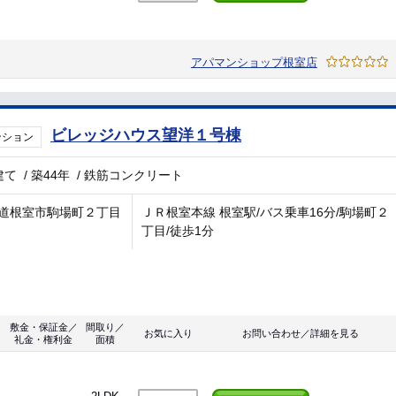
アパマンショップ根室店
ビレッジハウス望洋１号棟
ンション
建て
/
築44年
/
鉄筋コンクリート
道根室市駒場町２丁目
ＪＲ根室本線 根室駅/バス乗車16分/駒場町２
丁目/徒歩1分
敷金・保証金／
間取り／
お気に入り
お問い合わせ／詳細を見る
礼金・権利金
面積