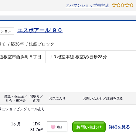
アパマンショップ根室店
エスポアール’９０
ンション
建て
/
築36年
/
鉄筋ブロック
道根室市西浜町８丁目
ＪＲ根室本線 根室駅/徒歩28分
敷金・保証金／
間取り／
お気に入り
お問い合わせ／詳細を見る
礼金・権利金
面積
隣にショッピングモールあり
1ヶ月
1DK
詳細を見る
お問い合わせ
追加
－
31.7m²