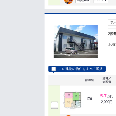
ア
2階
北海
この建物の物件をすべて選択
賃料／
部屋階
管理費
5.7
万円
2階
2,000円