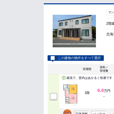
ア
2階
北海
この建物の物件をすべて選択
賃料／
部屋階
管理費
築浅で、室内はあかるく快適です
6.6
万円
1階
－
写真満載
パノラマ