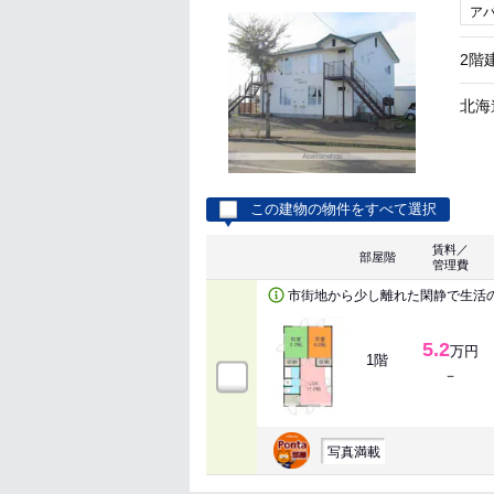
ア
2階
北海
この建物の物件をすべて選択
賃料／
部屋階
管理費
市街地から少し離れた閑静で生活
5.2
万円
1階
－
写真満載