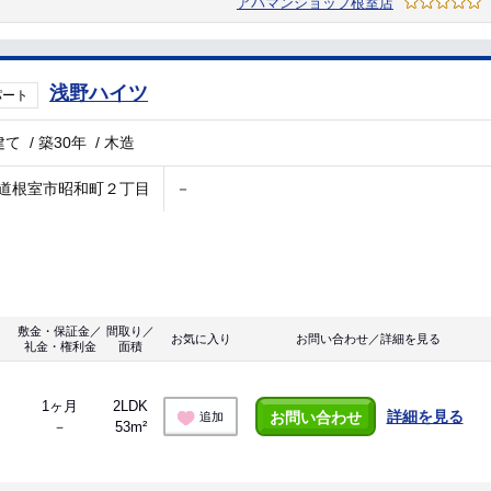
アパマンショップ根室店
浅野ハイツ
パート
建て
/
築30年
/
木造
道根室市昭和町２丁目
－
敷金・保証金／
間取り／
お気に入り
お問い合わせ／詳細を見る
礼金・権利金
面積
1ヶ月
2LDK
詳細を見る
お問い合わせ
追加
－
53m²