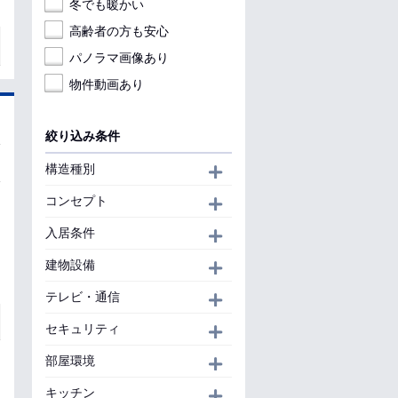
冬でも暖かい
高齢者の方も安心
パノラマ画像あり
物件動画あり
絞り込み条件
構造種別
開く
コンセプト
開く
入居条件
開く
建物設備
開く
テレビ・通信
開く
セキュリティ
開く
部屋環境
開く
キッチン
開く