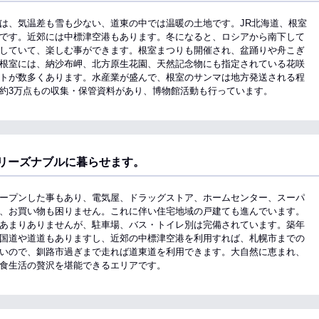
は、気温差も雪も少ない、道東の中では温暖の土地です。JR北海道、根室
です。近郊には中標津空港もあります。冬になると、ロシアから南下して
していて、楽しむ事ができます。根室まつりも開催され、盆踊りや舟こぎ
根室には、納沙布岬、北方原生花園、天然記念物にも指定されている花咲
トが数多くあります。水産業が盛んで、根室のサンマは地方発送される程
約3万点もの収集・保管資料があり、博物館活動も行っています。
リーズナブルに暮らせます。
ープンした事もあり、電気屋、ドラッグストア、ホームセンター、スーパ
、お買い物も困りません。これに伴い住宅地域の戸建ても進んでいます。
あまりありませんが、駐車場、バス・トイレ別は完備されています。築年
国道や道道もありますし、近郊の中標津空港を利用すれば、札幌市までの
いので、釧路市過ぎまで走れば道東道を利用できます。大自然に恵まれ、
食生活の贅沢を堪能できるエリアです。