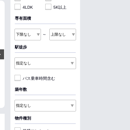
4LDK
5K以上
NEW
NEW
NEW
専有面積
～
駅徒歩
9
11.8
11.8
万円
万円
Next
管理費:8,000円
管理費:8,000円
管理費:8
1ヶ月
1ヶ月
－
－
－
－
敷
礼
敷
礼
敷
礼
46.95㎡
2DK
36.98㎡
1LDK
36.98㎡
1LDK
バス乗車時間含む
白石駅 徒歩9分
大通駅 徒歩7分
大通駅 徒歩7分
北海道札幌市白石区中央一条７
北海道札幌市中央区南一条西８
北海道札幌市中
丁目
丁目
丁目
築年数
料理が楽
パノラマ有
女性安心
料理が楽
ペット可
女性安心
料理
物件種別