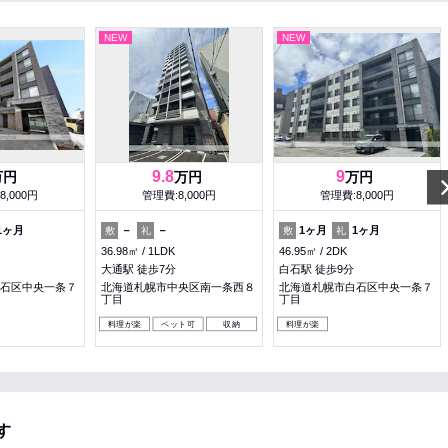
NEW
NEW
9.8
9
万円
万円
万円
8,000円
管理費:8,000円
管理費:8,000円
1ヶ月
－
－
1ヶ月
1ヶ月
敷
礼
敷
礼
36.98㎡
1LDK
46.95㎡
2DK
大通駅 徒歩7分
白石駅 徒歩9分
石区中央一条７
北海道札幌市中央区南一条西８
北海道札幌市白石区中央一条７
丁目
丁目
料理が楽
ペット可
収納
料理が楽
す