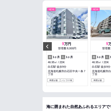
NEW
NEW
NEW
6.3
9
9
万円
万円
Previous
管理費:6,500円
管理費:8,000円
管理費:
1ヶ月
1ヶ月
1ヶ月
1ヶ月
1ヶ月
敷
礼
敷
礼
敷
礼
30.8㎡
1R
46.95㎡
2DK
46.95㎡
2DK
札幌駅 徒歩2分
白石駅 徒歩9分
白石駅 徒歩9分
北海道札幌市北区北八条西４丁
北海道札幌市白石区中央一条７
北海道札幌市白
目
丁目
丁目
女性安心
料理が楽
収納
料理が楽
パノラマ有
料理が楽
海に囲まれた自然あふれるエリアで