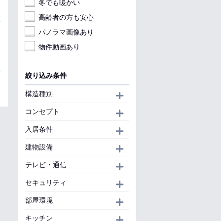
冬でも暖かい
高齢者の方も安心
パノラマ画像あり
物件動画あり
絞り込み条件
構造種別
開く
コンセプト
開く
入居条件
開く
建物設備
開く
テレビ・通信
開く
セキュリティ
開く
部屋環境
開く
キッチン
開く