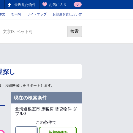
0
件
最近見た物件
お気に入り
中文
한국어
サイトマップ
お部屋を貸したい方
検索
屋探し
報・お部屋探しをサポートします。
現在の検索条件
北海道根室市
床暖房 賃貸物件 ダ
ブル0
この条件で
新着物件を