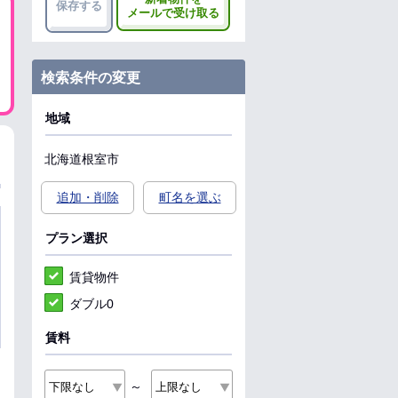
保存する
メールで受け取る
検索条件の変更
地域
北海道
根室市
追加・削除
町名を選ぶ
プラン選択
賃貸物件
ダブル0
賃料
～