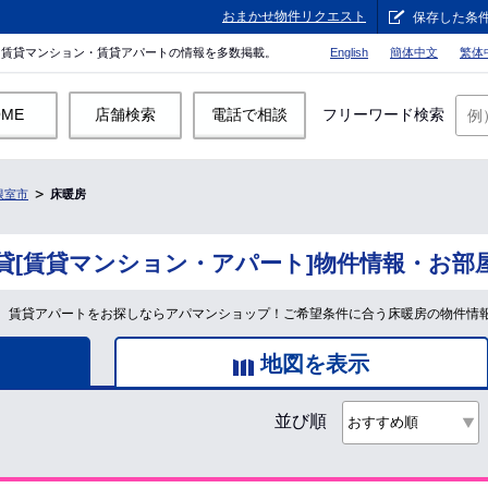
おまかせ物件リクエスト
保存した条
。賃貸マンション・賃貸アパートの情報を多数掲載。
English
簡体中文
繁体
OME
店舗検索
電話で相談
フリーワード検索
根室市
床暖房
貸[賃貸マンション・アパート]物件情報・お部
、賃貸アパートをお探しならアパマンショップ！ご希望条件に合う床暖房の物件情
地図を表示
並び順