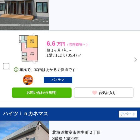
6.6
万円
（管理費等－）
敷 1ヶ月 / 礼 －
1階 / 1LDK / 35.47㎡
築浅で、室内はあかるく快適です
ポンタ
部屋
パノラマ
お問い合わせ(無料)
お気に入り
ハイツｉｎカネマス
アパート
北海道根室市弥生町２丁目
2階建 / 築29年