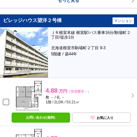
もっと見る
ビレッジハウス望洋２号棟
マンション
ＪＲ根室本線 根室駅/バス乗車16分/駒場町２
丁目/徒歩1分
北海道根室市駒場町２丁目 9-3
5階建 / 築44年
4.88
万円
（管理費等－）
敷 － / 礼 －
1階 / 2LDK / 53.21㎡
お問い合わせ(無料)
お気に入り