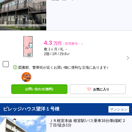
4.3
万円
（管理費等－）
敷 1ヶ月 / 礼 －
2階 / 1R / 29.8㎡
図書館、繁華街が近くお買い物に便利な立地にあります♪
ポンタ
部屋
お問い合わせ(無料)
お気に入り
ビレッジハウス望洋１号棟
マンション
ＪＲ根室本線 根室駅/バス乗車16分/駒場町２
丁目/徒歩1分