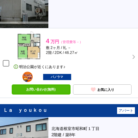
4
万円
（管理費等－）
敷 2ヶ月 / 礼 －
2階 / 2DK / 46.27㎡
明治公園が近くにあります♪
ポンタ
部屋
パノラマ
お問い合わせ(無料)
お気に入り
Ｌａ ｙｏｕｋｏｕ
アパート
北海道根室市昭和町１丁目
2階建 / 築8年