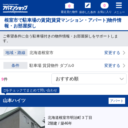
0
0
最近見た物件
お気に入り
保存した条件
メニュー
根室市で駐車場の賃貸[賃貸マンション・アパート]物件情
報・お部屋探し
ご希望条件に合う駐車場付きの物件情報・お部屋探しをサポートしま
す。
地域・路線
北海道根室市
変更する
条件
駐車場 賃貸物件 ダブル0
変更する
9
件
□をチェックでまとめて問い合わせ
山本ハイツ
アパート
北海道根室市明治町３丁目
2階建 / 築46年