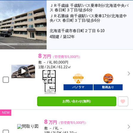
ＪＲ千歳線 千歳駅/バス乗車8分/北海道中央バ
ス 春日町３丁目/徒歩6分
ＪＲ石勝線 南千歳駅/バス乗車17分/北海道中
央バス 春日町３丁目/徒歩6分
北海道千歳市春日町２丁目 6-10
4階建 / 築12年
8
万円
（管理費等5,000円）
敷 － / 礼 80,000円
1階 / 2LDK / 61.22㎡
BunChinPAY
ポンタ
部屋
パノラマ
動画あり
お問い合わせ(無料)
NEW
8
万円
（管理費等5,000円）
敷 － / 礼 －