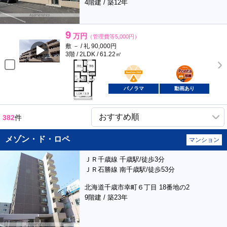
4階建 / 築12年
9
万円
（管理費等5,000円）
敷 － / 礼 90,000円
3階 / 2LDK / 61.22㎡
BunChinPAY
ポンタ
部屋
パノラマ
動画あり
382
件
メゾン・ド・ロペ
マンション
ＪＲ千歳線 千歳駅/徒歩3分
ＪＲ石勝線 南千歳駅/徒歩53分
北海道千歳市幸町６丁目 18番地の2
9階建 / 築23年