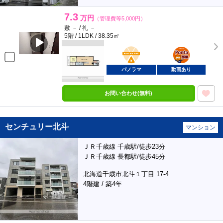
7.3
万円
（管理費等5,000円）
敷 － / 礼 －
5階 / 1LDK / 38.35㎡
BunChinPAY
ポンタ
部屋
パノラマ
動画あり
お問い合わせ(無料)
センチュリー北斗
マンション
ＪＲ千歳線 千歳駅/徒歩23分
ＪＲ千歳線 長都駅/徒歩45分
北海道千歳市北斗１丁目 17-4
4階建 / 築4年