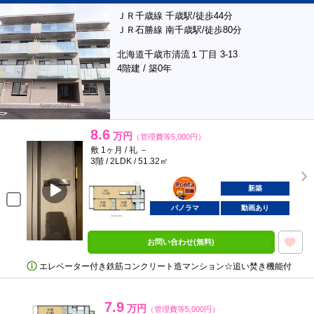
ＪＲ千歳線 千歳駅/徒歩44分
ＪＲ石勝線 南千歳駅/徒歩80分
北海道千歳市清流１丁目 3-13
4階建 / 築0年
8.6
万円
（管理費等5,000円）
敷 1ヶ月 / 礼 －
3階 / 2LDK / 51.32㎡
ポンタ
部屋
新築
パノラマ
動画あり
お問い合わせ(無料)
エレベーター付き鉄筋コンクリート造マンション☆追い焚き機能付
7.9
万円
（管理費等5,000円）