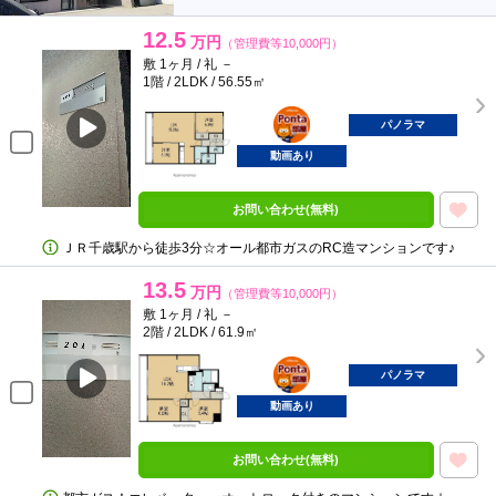
12.5
万円
（管理費等10,000円）
敷 1ヶ月 / 礼 －
1階 / 2LDK / 56.55㎡
ポンタ
部屋
パノラマ
動画あり
お問い合わせ(無料)
ＪＲ千歳駅から徒歩3分☆オール都市ガスのRC造マンションです♪
13.5
万円
（管理費等10,000円）
敷 1ヶ月 / 礼 －
2階 / 2LDK / 61.9㎡
ポンタ
部屋
パノラマ
動画あり
お問い合わせ(無料)