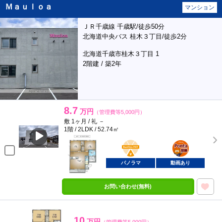
Ｍａｕｌｏａ
マンション
ＪＲ千歳線 千歳駅/徒歩50分
北海道中央バス 桂木３丁目/徒歩2分
北海道千歳市桂木３丁目 1
2階建 / 築2年
8.7
万円
（管理費等5,000円）
敷 1ヶ月 / 礼 －
1階 / 2LDK / 52.74㎡
BunChinPAY
ポンタ
部屋
パノラマ
動画あり
お問い合わせ(無料)
10
万円