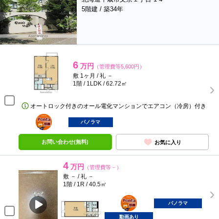
5階建 / 築34年
6
万円
（管理費等5,600円）
敷 1ヶ月 / 礼 －
1階 / 1LDK / 62.72㎡
オートロック付きのオール電化マンションでエアコン（冷房）付き
ポンタ
部屋
パノラマ
お問い合わせ(無料)
お気に入り
4
万円
（管理費等－）
敷 － / 礼 －
1階 / 1R / 40.5㎡
ポンタ
部屋
パノラマ
動画あり