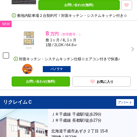
お問い合わせ(無料)
敷地内駐車場２台契約可！対面キッチン・システムキッチン付き☆
NEW
8
万円
（管理費等－）
敷 1ヶ月 / 礼 1ヶ月
1階 / 2LDK / 64.8㎡
対面キッチン・システムキッチン仕様☆エアコン付きで快適♪
ポンタ
部屋
パノラマ
お問い合わせ(無料)
お気に入り
リクレイムＣ
アパート
ＪＲ千歳線 千歳駅/徒歩29分
ＪＲ千歳線 長都駅/徒歩27分
北海道千歳市あずさ２丁目 15-8