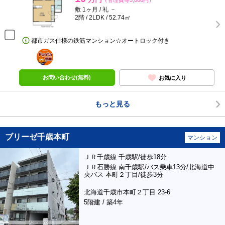
（管理費等5,000円）
敷 1ヶ月 / 礼 －
2階 / 2LDK / 52.74㎡
都市ガス仕様の鉄筋マンション☆オートロック付き
ポンタ
部屋
お問い合わせ(無料)
お気に入り
もっと見る
ブリーゼ千歳本町
マンション
ＪＲ千歳線 千歳駅/徒歩18分
ＪＲ石勝線 南千歳駅/バス乗車13分/北海道中
央バス 本町２丁目/徒歩3分
北海道千歳市本町２丁目 23-6
5階建 / 築4年