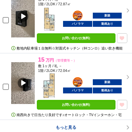
1階 / 2LDK / 72.87㎡
ポンタ
部屋
新築
パノラマ
動画あり
お問い合わせ(無料)
敷地内駐車場１台無料☆対面式キッチン（IHコンロ）追い炊き機能
15
万円
（管理費等－）
敷 1ヶ月 / 礼 －
1階 / 2LDK / 72.04㎡
ポンタ
部屋
新築
パノラマ
動画あり
お問い合わせ(無料)
南西向きで日当たり良好です♪オートロック・TVインターホン・宅
もっと見る