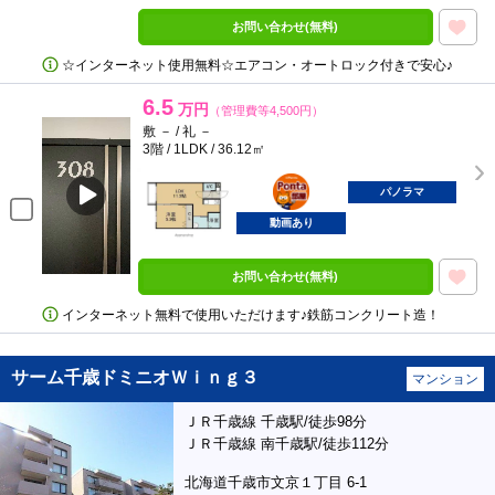
お問い合わせ(無料)
☆インターネット使用無料☆エアコン・オートロック付きで安心♪
6.5
万円
（管理費等4,500円）
敷 － / 礼 －
3階 / 1LDK / 36.12㎡
ポンタ
部屋
パノラマ
動画あり
お問い合わせ(無料)
インターネット無料で使用いただけます♪鉄筋コンクリート造！
サーム千歳ドミニオＷｉｎｇ３
マンション
ＪＲ千歳線 千歳駅/徒歩98分
ＪＲ千歳線 南千歳駅/徒歩112分
北海道千歳市文京１丁目 6-1