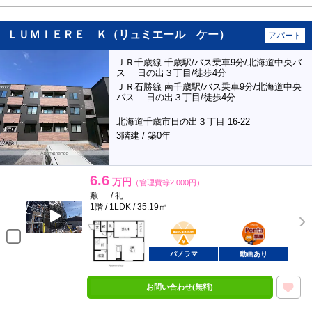
ＬＵＭＩＥＲＥ Ｋ（リュミエール ケー）
アパート
ＪＲ千歳線 千歳駅/バス乗車9分/北海道中央バ
ス 日の出３丁目/徒歩4分
ＪＲ石勝線 南千歳駅/バス乗車9分/北海道中央
バス 日の出３丁目/徒歩4分
北海道千歳市日の出３丁目 16-22
3階建 / 築0年
6.6
万円
（管理費等2,000円）
敷 － / 礼 －
1階 / 1LDK / 35.19㎡
BunChinPAY
ポンタ
部屋
パノラマ
動画あり
お問い合わせ(無料)