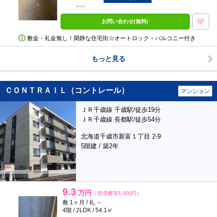
お問い合わせ(無料)
敷金・礼金無し！閑静な住宅街☆オートロック・バルコニー付き
もっと見る
ＣＯＮＴＲＡＩＬ（コントレール）
マンション
ＪＲ千歳線 千歳駅/徒歩19分
ＪＲ千歳線 長都駅/徒歩54分
北海道千歳市新富１丁目 2-9
5階建 / 築2年
9.3
万円
（管理費等5,000円）
敷 1ヶ月 / 礼 －
4階 / 2LDK / 54.1㎡