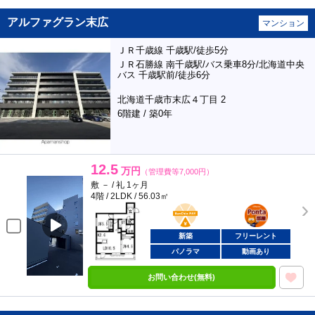
アルファグラン末広
マンション
ＪＲ千歳線 千歳駅/徒歩5分
ＪＲ石勝線 南千歳駅/バス乗車8分/北海道中央
バス 千歳駅前/徒歩6分
北海道千歳市末広４丁目 2
6階建 / 築0年
12.5
万円
（管理費等7,000円）
敷 － / 礼 1ヶ月
4階 / 2LDK / 56.03㎡
BunChinPAY
ポンタ
部屋
新築
フリーレント
パノラマ
動画あり
お問い合わせ(無料)