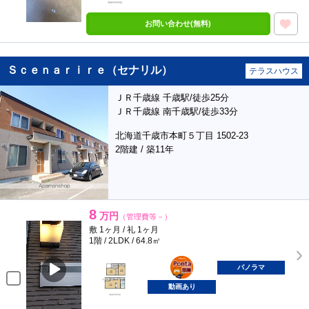
お問い合わせ(無料)
Ｓｃｅｎａｒｉｒｅ（セナリル）
テラスハウス
ＪＲ千歳線 千歳駅/徒歩25分
ＪＲ千歳線 南千歳駅/徒歩33分
北海道千歳市本町５丁目 1502-23
2階建 / 築11年
8
万円
（管理費等－）
敷 1ヶ月 / 礼 1ヶ月
1階 / 2LDK / 64.8㎡
ポンタ
部屋
パノラマ
動画あり