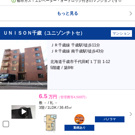
都市ガス！エレベーター・オートロック付きのマンションです☆
もっと見る
ＵＮＩＳＯＮ千歳（ユニゾンチトセ）
マンション
ＪＲ千歳線 千歳駅/徒歩11分
ＪＲ千歳線 南千歳駅/徒歩43分
北海道千歳市千代田町１丁目 1-12
5階建 / 築8年
6.5
万円
（管理費等4,500円）
敷 － / 礼 －
3階 / 1LDK / 36.45㎡
ポンタ
部屋
パノラマ
動画あり