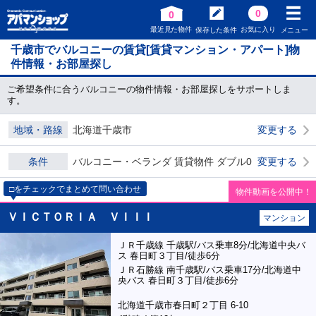
0
0
最近見た物件
お気に入り
保存した条件
メニュー
千歳市でバルコニーの賃貸[賃貸マンション・アパート]物
件情報・お部屋探し
ご希望条件に合うバルコニーの物件情報・お部屋探しをサポートしま
す。
地域・路線
北海道千歳市
変更する
条件
バルコニー・ベランダ 賃貸物件 ダブル0
変更する
□をチェックでまとめて問い合わせ
物件動画を公開中！
ＶＩＣＴＯＲＩＡ ＶＩＩＩ
マンション
ＪＲ千歳線 千歳駅/バス乗車8分/北海道中央バ
ス 春日町３丁目/徒歩6分
ＪＲ石勝線 南千歳駅/バス乗車17分/北海道中
央バス 春日町３丁目/徒歩6分
北海道千歳市春日町２丁目 6-10