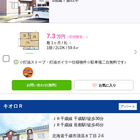
2階建 / 築22年
7.3
万円
（管理費等－）
敷 1ヶ月 / 礼 －
1階 / 2LDK / 59.4㎡
☆灯油ストーブ・灯油ボイラー仕様物件☆駐車場二台無料です♪
ポンタ
部屋
お問い合わせ(無料)
お気に入り
キオロＲ
アパート
ＪＲ千歳線 千歳駅/徒歩30分
ＪＲ千歳線 長都駅/徒歩45分
北海道千歳市清流８丁目 2-6