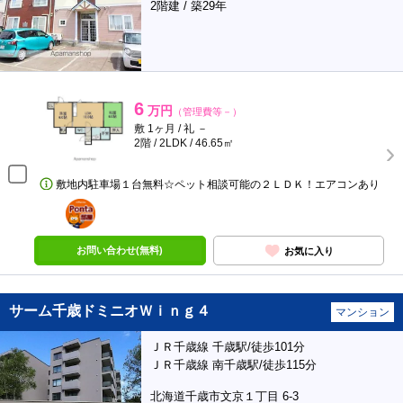
2階建 / 築29年
6
万円
（管理費等－）
敷 1ヶ月 / 礼 －
2階 / 2LDK / 46.65㎡
敷地内駐車場１台無料☆ペット相談可能の２ＬＤＫ！エアコンあり
ポンタ
部屋
お問い合わせ(無料)
お気に入り
サーム千歳ドミニオＷｉｎｇ４
マンション
ＪＲ千歳線 千歳駅/徒歩101分
ＪＲ千歳線 南千歳駅/徒歩115分
北海道千歳市文京１丁目 6-3