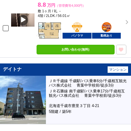
8.8
万円
（管理費等4,000円）
敷 1ヶ月 / 礼 －
4階 / 2LDK / 56.01㎡
BunChinPAY
ポンタ
部屋
パノラマ
動画あり
お問い合わせ(無料)
デイトナ
マンション
ＪＲ千歳線 千歳駅/バス乗車6分/千歳相互観光
バス株式会社 青葉中学校前/徒歩3分
ＪＲ石勝線 南千歳駅/バス乗車17分/千歳相互
観光バス株式会社 青葉中学校前/徒歩3分
北海道千歳市豊里３丁目 4-21
5階建 / 築5年