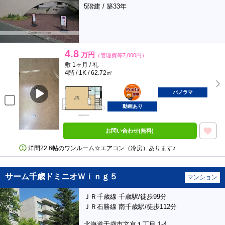
5階建 / 築33年
4.8
万円
（管理費等7,000円）
敷 1ヶ月 / 礼 －
4階 / 1K / 62.72㎡
ポンタ
部屋
パノラマ
動画あり
お問い合わせ(無料)
洋間22.6帖のワンルーム☆エアコン（冷房）あります♪
サーム千歳ドミニオＷｉｎｇ５
マンション
ＪＲ千歳線 千歳駅/徒歩99分
ＪＲ石勝線 南千歳駅/徒歩112分
北海道千歳市文京１丁目 1-4