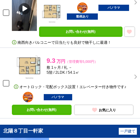
ポンタ
部屋
パノラマ
動画あり
お問い合わせ(無料)
南西向きバルコニーで日当たりも良好で物干しに最適！
9.3
万円
（管理費等5,000円）
敷 1ヶ月 / 礼 －
5階 / 2LDK / 54.1㎡
オートロック・宅配ボックス設置！エレベーター付き物件です♪
ポンタ
部屋
パノラマ
お問い合わせ(無料)
お気に入り
北陽８丁目一軒家
一戸建て