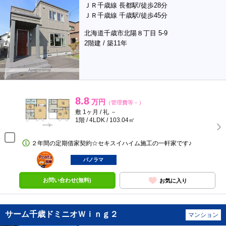
ＪＲ千歳線 長都駅/徒歩28分
ＪＲ千歳線 千歳駅/徒歩45分
北海道千歳市北陽８丁目 5-9
2階建 / 築11年
8.8
万円
（管理費等－）
敷 1ヶ月 / 礼 －
1階 / 4LDK / 103.04㎡
２年間の定期借家契約☆セキスイハイム施工の一軒家です♪
ポンタ
部屋
パノラマ
お問い合わせ(無料)
お気に入り
サーム千歳ドミニオＷｉｎｇ２
マンション