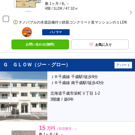
敷 1ヶ月 / 礼 －
4階 / 1LDK / 47.32㎡
ナノバブルの水道設備付☆鉄筋コンクリート造マンションの１LDK
ポンタ
部屋
パノラマ
お問い合わせ(無料)
お気に入り
Ｇ ＧＬＯＷ（ジー・グロー）
アパート
ＪＲ千歳線 千歳駅/徒歩9分
ＪＲ千歳線 南千歳駅/徒歩43分
北海道千歳市栄町３丁目 1-2
3階建 / 築0年
15
万円
（管理費等－）
敷 1ヶ月 / 礼 －