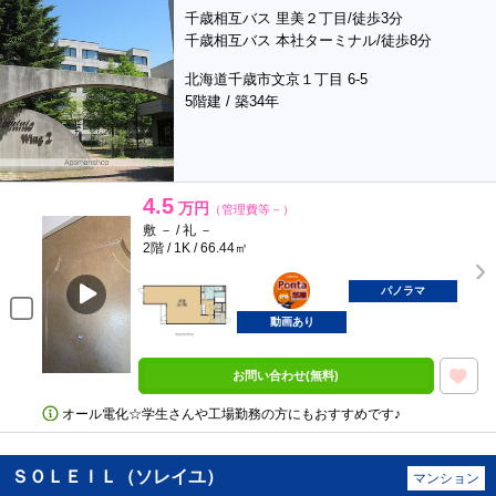
千歳相互バス 里美２丁目/徒歩3分
千歳相互バス 本社ターミナル/徒歩8分
北海道千歳市文京１丁目 6-5
5階建 / 築34年
4.5
万円
（管理費等－）
敷 － / 礼 －
2階 / 1K / 66.44㎡
ポンタ
部屋
パノラマ
動画あり
お問い合わせ(無料)
オール電化☆学生さんや工場勤務の方にもおすすめです♪
ＳＯＬＥＩＬ（ソレイユ）
マンション