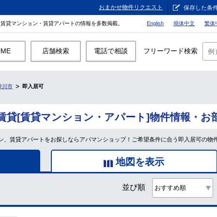
おまかせ物件リクエスト
保存した条
。賃貸マンション・賃貸アパートの情報を多数掲載。
English
簡体中文
繁体
OME
店舗検索
電話で相談
フリーワード検索
砂川市
即入居可
賃貸[賃貸マンション・アパート]物件情報・お
ン、賃貸アパートをお探しならアパマンショップ！ご希望条件に合う即入居可の物
地図を表示
並び順