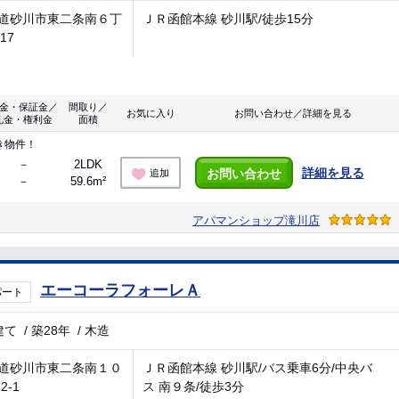
道砂川市東二条南６丁
ＪＲ函館本線 砂川駅/徒歩15分
-17
金・保証金／
間取り／
お気に入り
お問い合わせ／詳細を見る
礼金・権利金
面積
き物件！
－
2LDK
詳細を見る
お問い合わせ
追加
－
59.6m²
アパマンショップ滝川店
エーコーラフォーレＡ
パート
建て
/
築28年
/
木造
道砂川市東二条南１０
ＪＲ函館本線 砂川駅/バス乗車6分/中央バ
2-1
ス 南９条/徒歩3分