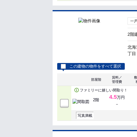
一
2階
北海
丁目
この建物の物件をすべて選択
賃料／
部屋階
管理費
ファミリーに嬉しい間取り！
4.5
万円
2階
－
写真満載