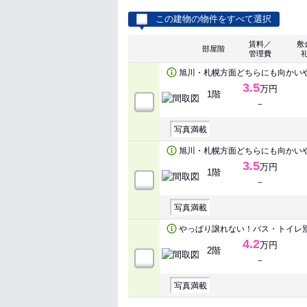
この建物の物件をすべて選択
賃料／
敷
部屋階
管理費
旭川・札幌方面どちらにも向かい
3.5
万円
1階
－
写真満載
旭川・札幌方面どちらにも向かい
3.5
万円
1階
－
写真満載
やっぱり譲れない！バス・トイレ
4.2
万円
2階
－
写真満載