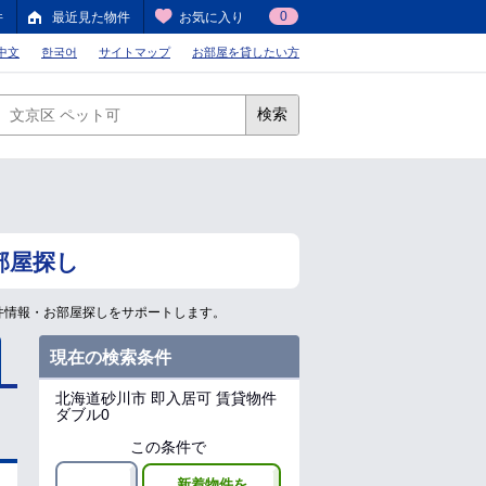
0
件
最近見た物件
お気に入り
中文
한국어
サイトマップ
お部屋を貸したい方
検索
部屋探し
件情報・お部屋探しをサポートします。
現在の検索条件
北海道砂川市
即入居可 賃貸物件
ダブル0
この条件で
新着物件を