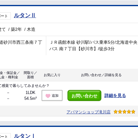
ルタンⅡ
パート
建て
/
築2年
/
木造
道砂川市西三条南７丁
ＪＲ函館本線 砂川駅/バス乗車5分/北海道中央
バス 南７丁目【砂川市】/徒歩3分
金・保証金／
間取り／
お気に入り
お問い合わせ／詳細を見る
礼金・権利金
面積
て感覚で暮らしてみませんか？
－
1LDK
詳細を見る
お問い合わせ
追加
－
54.5m²
アパマンショップ滝川店
ルタンⅠ
パート