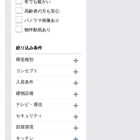
冬でも暖かい
高齢者の方も安心
パノラマ画像あり
物件動画あり
絞り込み条件
構造種別
開く
コンセプト
開く
入居条件
開く
建物設備
開く
テレビ・通信
開く
セキュリティ
開く
部屋環境
開く
キッチン
開く