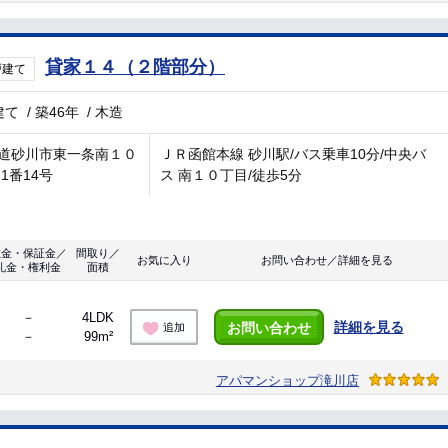
貸家１４（２階部分）
戸建て
建て
/
築46年
/
木造
道砂川市東一条南１０
ＪＲ函館本線 砂川駅/バス乗車10分/中央バ
 1番14号
ス 南１０丁目/徒歩5分
敷金・保証金／
間取り／
お気に入り
お問い合わせ／詳細を見る
礼金・権利金
面積
－
4LDK
詳細を見る
お問い合わせ
追加
－
99m²
アパマンショップ滝川店