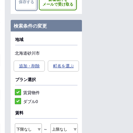
保存する
メールで受け取る
検索条件の変更
地域
北海道
砂川市
追加・削除
町名を選ぶ
プラン選択
賃貸物件
ダブル0
賃料
～