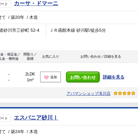
カーサ・ドマーニ
パート
建て
/
築20年
/
木造
道砂川市三砂町 52-4
ＪＲ函館本線 砂川駅/徒歩5分
敷金・保証金／
間取り／
お気に入り
お問い合わせ／詳細を見る
礼金・権利金
面積
－
2LDK
詳細を見る
お問い合わせ
追加
－
1m²
アパマンショップ滝川店
エスパニア砂川Ⅰ
パート
建て
/
築24年
/
木造