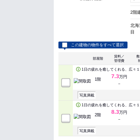
2階
北海
目
この建物の物件をすべて選択
賃料／
敷
部屋階
管理費
1日の疲れを癒してくれる、広々
7.3
万円
1階
－
写真満載
1日の疲れを癒してくれる、広々
8.3
万円
2階
－
写真満載