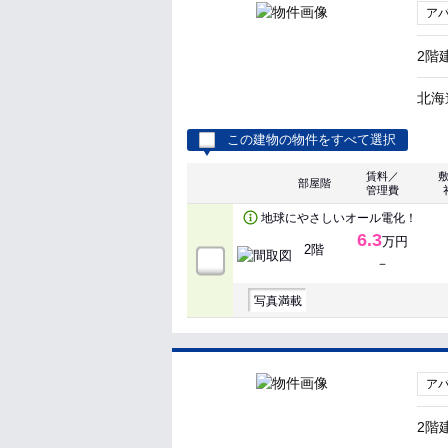
ア
2階
北海
この建物の物件をすべて選択
賃料／
部屋階
管理費
地球にやさしいオール電化！
6.3
万円
2階
－
写真満載
ア
2階