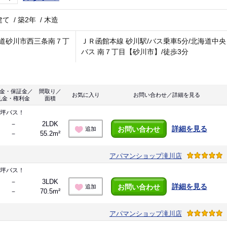
建て
/
築2年
/
木造
道砂川市西三条南７丁
ＪＲ函館本線 砂川駅/バス乗車5分/北海道中央
バス 南７丁目【砂川市】/徒歩3分
金・保証金／
間取り／
お気に入り
お問い合わせ／詳細を見る
礼金・権利金
面積
１坪バス！
－
2LDK
詳細を見る
お問い合わせ
追加
－
55.2m²
アパマンショップ滝川店
１坪バス！
－
3LDK
詳細を見る
お問い合わせ
追加
－
70.5m²
アパマンショップ滝川店