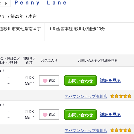
Ｐｅｎｎｙ Ｌａｎｅ
パート
建て
/
築23年
/
木造
道砂川市東七条南４丁
ＪＲ函館本線 砂川駅/徒歩20分
敷金・保証金／
間取り／
お気に入り
お問い合わせ／詳細を見る
礼金・権利金
面積
き！
－
2LDK
詳細を見る
お問い合わせ
追加
－
59m²
アパマンショップ滝川店
き！
－
2LDK
詳細を見る
お問い合わせ
追加
－
59m²
アパマンショップ滝川店