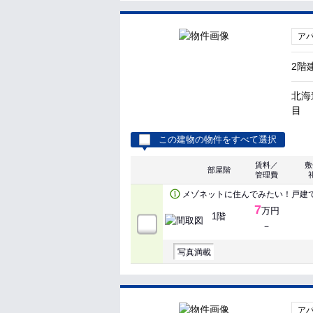
ア
2階
北海
目
この建物の物件をすべて選択
賃料／
敷
部屋階
管理費
メゾネットに住んでみたい！戸建
7
万円
1階
－
写真満載
ア