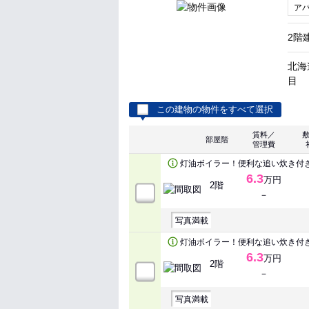
ア
2階
北海
目
この建物の物件をすべて選択
賃料／
部屋階
管理費
灯油ボイラー！便利な追い炊き付
6.3
万円
2階
－
写真満載
灯油ボイラー！便利な追い炊き付
6.3
万円
2階
－
写真満載