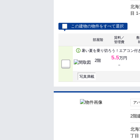
北海
目 1
この建物の物件をすべて選択
賃料／
敷
部屋階
管理費
暑い夏を乗り切ろう！エアコン付
5.5
万円
2階
－
写真満載
ア
2階
北海
丁目 