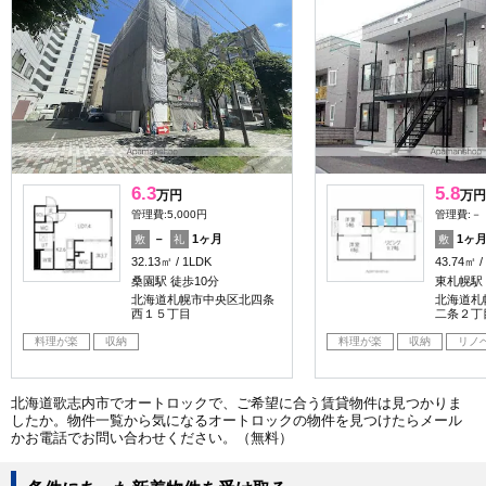
6.3
5.8
万円
万円
管理費:5,000円
管理費:－
－
1ヶ月
1ヶ
敷
礼
敷
32.13㎡
1LDK
43.74㎡
桑園駅 徒歩10分
東札幌駅
北海道札幌市中央区北四条
北海道札
西１５丁目
二条２丁
料理が楽
収納
料理が楽
収納
リノ
北海道歌志内市でオートロックで、ご希望に合う賃貸物件は見つかりま
したか。物件一覧から気になるオートロックの物件を見つけたらメール
かお電話でお問い合わせください。（無料）