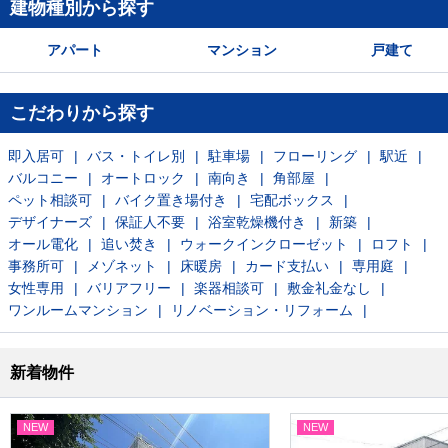
建物種別から探す
アパート
マンション
戸建て
こだわりから探す
即入居可
バス・トイレ別
駐車場
フローリング
駅近
バルコニー
オートロック
南向き
角部屋
ペット相談可
バイク置き場付き
宅配ボックス
デザイナーズ
保証人不要
浴室乾燥機付き
新築
オール電化
追い焚き
ウォークインクローゼット
ロフト
事務所可
メゾネット
床暖房
カード支払い
専用庭
女性専用
バリアフリー
楽器相談可
敷金礼金なし
ワンルームマンション
リノベーション・リフォーム
新着物件
NEW
NEW