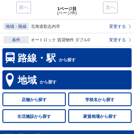
前へ
次へ
1ページ目
(ページ中)
地域・路線
北海道歌志内市
変更する
条件
オートロック 賃貸物件 ダブル0
変更する
路線・駅
から探す
地域
から探す
店舗
から探す
学校名
から探す
生活施設
から探す
家賃相場
から探す